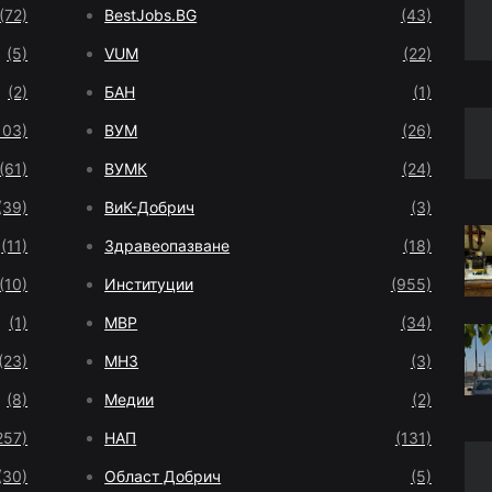
(72)
BestJobs.BG
(43)
(5)
VUM
(22)
(2)
БАН
(1)
103)
ВУМ
(26)
(61)
ВУМК
(24)
(39)
ВиК-Добрич
(3)
(11)
Здравеопазване
(18)
(10)
Институции
(955)
(1)
МВР
(34)
(23)
МНЗ
(3)
(8)
Медии
(2)
257)
НАП
(131)
(30)
Област Добрич
(5)