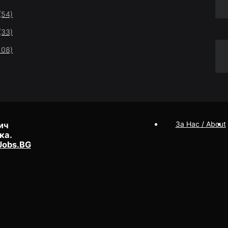
(54)
(33)
108)
За Нас / About
ич
ка.
Jobs.BG