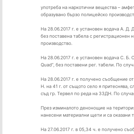
употреба на наркотични вещества – амфет
образувано бързо полицейско производст
На 28.06.2017 г. е установен водача А. Д. 
без поставена табела с регистрационен н
производство.
На 28.06.2017 г. е установен водача С. Б. 
Quad“, без поставени рег. табели. По слу
На 28.06.2017 г. е получено съобщение от С.
Н. на 41 г. от същото село я притеснява,
съд гр. Тервел по реда на ЗЗДН. По случа
През изминалото денонощие на територия
нанесени материални щети и са оказани 
На 27.06.2017 г. в 05,34 ч. е получено с