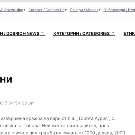
£ Advertising
Контакт / Contact Us
Лекари / Medics
Зъболекари / Den
 / DOBRICH NEWS
КАТЕГОРИИ / CATEGORIES
ЕТИК
ни
2017 04:54:00 pm
извършена кражба на пари от л.а. „Тойота Аурис“, с
талъка“ с. Топола. Неизвестен извършител, чрез
врата е извършил кражба на сумата от 1200 долара, 2000