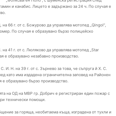
„Фолксваген Поло“, с шуменска регистрация след
амин и канабис. Лицето е задържано за 24 ч. По случая е
во.
Д. на 66 г. от с. Божурово да управлява мотопед „Qingol“,
омер. По случая е образувано бързо полицейско
С. на 41 г. от с. Люляково да управлява мотопед „Star
чая е образувано незабавно производство.
 И. Н. на 39 г. от с. Зърнево за това, че съпруга й Х. С.
 след като има издадена ограничителна заповед на Районен
я е образувано бързо производство.
та на ОД на МВР гр. Добрич е регистриран един пожар с
три технически помощи.
ъобщение за горяща, необитаема къща, изградена от тухли и