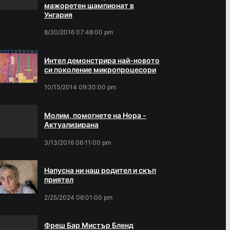
мажоретен шампионат в
Унгария
8/30/2016 07:48:00 pm
Интел демонстрира най-новото
си поколение микропроцесори
10/15/2014 09:30:00 pm
Молим, помогнете на Нора -
Актуализирана
3/13/2016 06:11:00 pm
Напусна ни наш родител и скъп
приятел
2/25/2024 06:01:00 pm
Фреш Бар Мистър Бленд