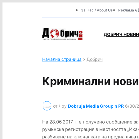
За Нас / About Us
Реклама €$
ДОБРИЧ НОВИНИ
Начална страница
Добрич
Криминални нови
от / by
Dobruja Media Group n PR
6/30/
На 28.06.2017 г. е получено съобщение за 
румънска регистрация в местността „Икан
разбиване на ключалката на предна лява 