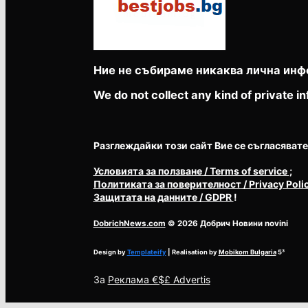
Ние не събираме никаква лична инф
We do not collect any kind of private in
Разглеждайки този сайт Вие се съгласявате с 
Условията за ползване
/ Terms of service
;
Политиката за поверителност
/ Privacy Poli
Защитата на данните
/ GDPR
!
DobrichNews.com
© 2026 Добрич Новини novini
Design by
Templateify
| Realisation by
Mobikom Bulgaria
5³
За
Реклама €$£ Advertis