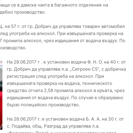
ащи се в дамска чанта в багажното отделение на
ъдебно производство.
 Щ. на 57 г. от гр. Добрич да управлява товарен автомобил
след употреба на алкохол. При извършената проверка на
7 промила алкохол, чрез издишания от водача въздух. По
роизводство.
На 28.06.2017 г . е установен водача Ф. Н. О. на 40 г. от
гр. Добрич да управлява л.а. „Ситроен С5“, с добричка
регистрация след употреба на алкохол. При
извършената проверка на водача, техническото
средство отчита 2,58 промила алкохол в кръвта, чрез
издишания от водача въздух. По случая е образувано
бързо полицейско производство.
На 28.06.2017 г. е установен водача Б. А. А. на 30 г. от
с. Подайва, общ. Разград да управлява л.а.