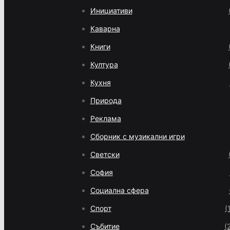
Инициативи
Каварна
Книги
Култура
Кухня
Природа
Реклама
Сборник с музикални игри
Светски
София
Социална сфера
Спорт
(
Събитие
(