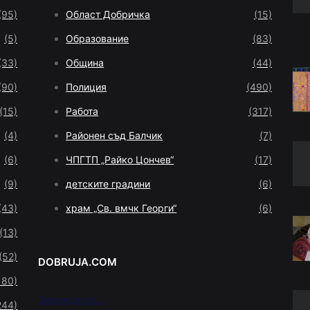
(95)
Област Добричка
(15)
(5)
Образование
(83)
(33)
Община
(44)
(90)
Полиция
(490)
(15)
Работа
(317)
(4)
Районен съд Балчик
(7)
(6)
ЧПГТП „Райко Цончев“
(17)
(9)
детските градини
(6)
(43)
храм „Св. вмчк Георги“
(6)
(13)
(52)
DOBRUJA.COM
180)
Зарежда се...
244)