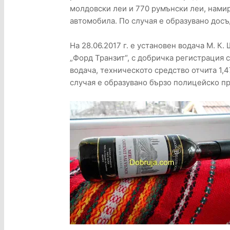
молдовски леи и 770 румънски леи, намир
автомобила. По случая е образувано дос
На 28.06.2017 г. е установен водача М. К.
„Форд Транзит“, с добричка регистрация 
водача, техническото средство отчита 1,4
случая е образувано бързо полицейско п