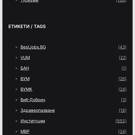
ЕТИКЕТИ / TAGS
BestJobs.BG
(43)
VUM
(22)
БАН
(1)
ВУМ
(26)
ВУМК
(24)
ВиК-Добрич
(3)
Здравеопазване
(18)
Институции
(955)
МВР
(34)