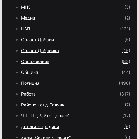
МНЗ
(3)
Медии
(2)
НАП
(131)
Област Добрич
(5)
Област Добричка
(15)
Образование
(83)
Община
(44)
Полиция
(490)
Работа
(317)
Районен съд Балчик
(7)
ЧПГТП „Райко Цончев“
(17)
детските градини
(6)
храм „Св. вмчк Георги“
(6)