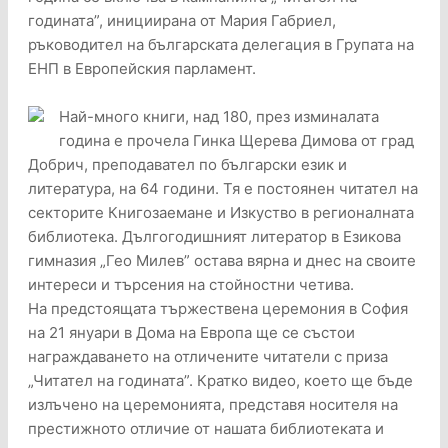
годината”, инициирана от Мария Габриел,
ръководител на българската делегация в Групата на
ЕНП в Европейския парламент.
Най-много книги, над 180, през изминалата
година е прочела Гинка Щерева Димова от град
Добрич, преподавател по български език и
литература, на 64 години. Тя е постоянен читател на
секторите Книгозаемане и Изкуство в регионалната
библиотека. Дългогодишният литератор в Езикова
гимназия „Гео Милев” остава вярна и днес на своите
интереси и търсения на стойностни четива.
На предстоящата тържествена церемония в София
на 21 януари в Дома на Европа ще се състои
награждаването на отличените читатели с приза
„Читател на годината”. Кратко видео, което ще бъде
излъчено на церемонията, представя носителя на
престижното отличие от нашата библиотеката и