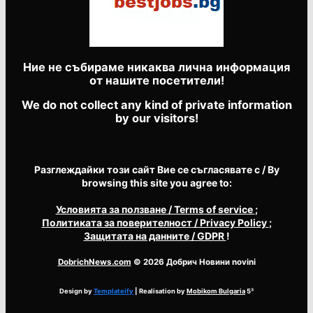
Ние не събираме никаква лична информация
от нашите посетители!
We do not collect any kind of private information
by our visitors!
Разглеждайки този сайт Вие се съгласявате с / By
browsing this site you agree to:
Условията за ползване
/ Terms of service
;
Политиката за поверителност
/ Privacy Policy
;
Защитата на данните
/ GDPR
!
DobrichNews.com
© 2026 Добрич Новини novini
Design by
Templateify
| Realisation by
Mobikom Bulgaria
5³