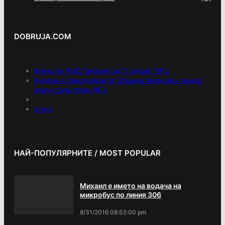
DOBRUJA.COM
Меню на РМС Титаник за 11 април 1912
Кукери и самодейци от Община Мирково гониха
злите сили пред НДК
press
НАЙ-ПОПУЛЯРНИТЕ / MOST POPULAR
Михаил е името на водача на
микробус по линия 306
8/31/2016 08:53:00 pm