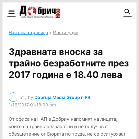
Начална страница
Институции
Здравната вноска за
трайно безработните през
2017 година е 18.40 лева
от / by
Dobruja Media Group n PR
1/16/2017 01:18:00 pm
От офиса на НАП в Добрич напомнят на лицата,
които са трайно безработни и не получават
обезщетение от Бюрата по труда, не се осигуряват