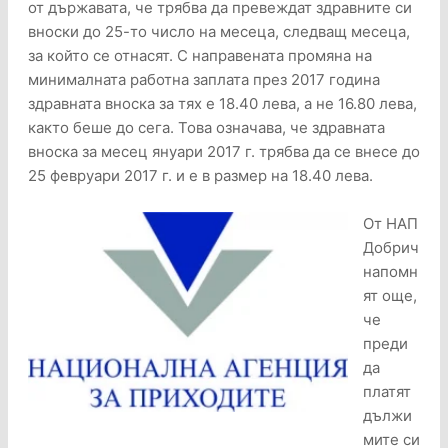
от държавата, че трябва да превеждат здравните си
вноски до 25-то число на месеца, следващ месеца,
за който се отнасят. С направената промяна на
минималната работна заплата през 2017 година
здравната вноска за тях е 18.40 лева, а не 16.80 лева,
както беше до сега. Това означава, че здравната
вноска за месец януари 2017 г. трябва да се внесе до
25 февруари 2017 г. и е в размер на 18.40 лева.
От НАП
Добрич
напомн
ят още,
че
преди
да
платят
дължи
мите си