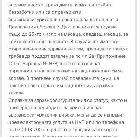
здравни вноски, гражданите, които са трайно
безработни или са с прекъснати
здравноосигурителни права трябва да подадат и
Декларация образец 7. Декларацията се подава
също до 25-то число на месеца, следващ месеца, за
който се отнасят вноските. В случай, че имат по-
стари невнесени здравни вноски, преди да ги платят,
трябва да подадат заявление по чл.2а (Приложение
10) от Наредба № Н-8, в което да опишат
поредността на погасяване на задълженията си за
здраве. В противен случай преведените суми ще
покрият най-старите им задължения, ако имат
такива.
Справка за здравноосигурителния си статус, както и
проверка на периодите, за които липсват
здравноосигурителни вноски, могат да се направят
чрез електронната услуга на НАП или по телефона
на 0700 18 700 на цената на градски разговор от
цялата страна. Услугата е автоматична и изисква