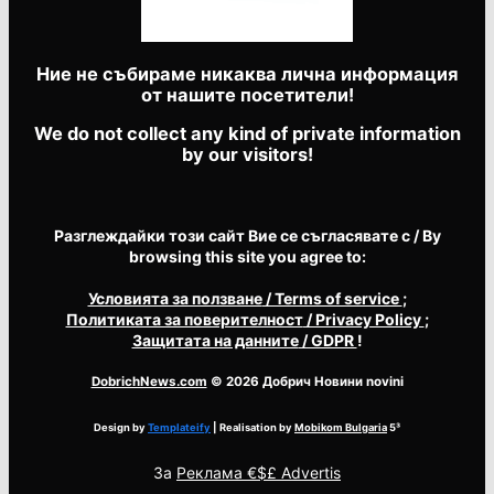
Ние не събираме никаква лична информация
от нашите посетители!
We do not collect any kind of private information
by our visitors!
Разглеждайки този сайт Вие се съгласявате с / By
browsing this site you agree to:
Условията за ползване
/ Terms of service
;
Политиката за поверителност
/ Privacy Policy
;
Защитата на данните
/ GDPR
!
DobrichNews.com
© 2026 Добрич Новини novini
Design by
Templateify
| Realisation by
Mobikom Bulgaria
5³
За
Реклама €$£ Advertis