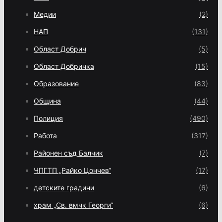
Медии
(2)
НАП
(131)
Област Добрич
(5)
Област Добричка
(15)
Образование
(83)
Община
(44)
Полиция
(490)
Работа
(317)
Районен съд Балчик
(7)
ЧПГТП „Райко Цончев“
(17)
детските градини
(6)
храм „Св. вмчк Георги“
(6)