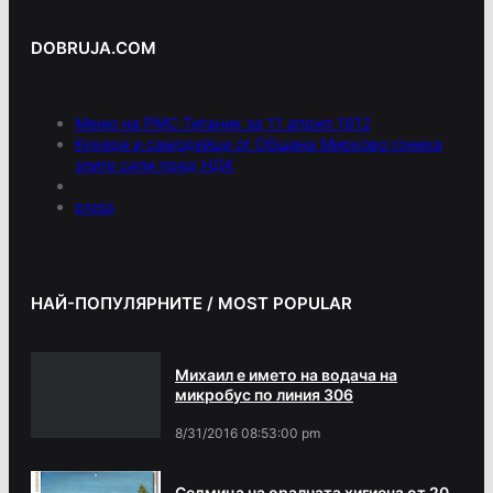
DOBRUJA.COM
Меню на РМС Титаник за 11 април 1912
Кукери и самодейци от Община Мирково гониха
злите сили пред НДК
press
НАЙ-ПОПУЛЯРНИТЕ / MOST POPULAR
Михаил е името на водача на
микробус по линия 306
8/31/2016 08:53:00 pm
Седмица на оралната хигиена от 20