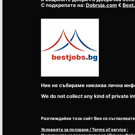
С подкрепата на:
Dobruja.com
€
Best
Ние не събираме никаква лична инф
We do not collect any kind of private in
Разглеждайки този сайт Вие се съгласявате с 
Условията за ползване
/ Terms of service
;