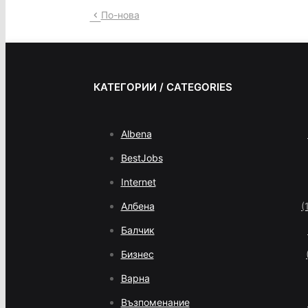
По-нова
КАТЕГОРИИ / CATEGORIES
Albena
BestJobs
Internet
Албена
(
Балчик
Бизнес
Варна
Възпоменание