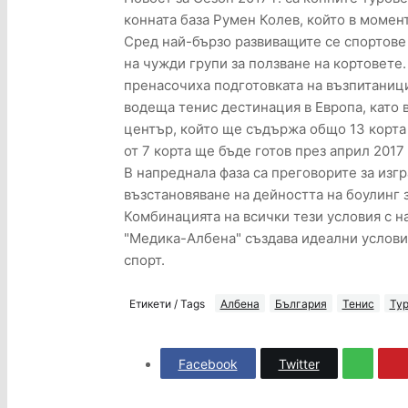
конната база Румен Колев, който в момен
Сред най-бързо развиващите се спортове 
на чужди групи за ползване на кортовете
пренасочиха подготовката на възпитаници
водеща тенис дестинация в Европа, като 
център, който ще съдържа общо 13 корта 
от 7 корта ще бъде готов през април 2017
В напреднала фаза са преговорите за изг
възстановяване на дейността на боулинг з
Комбинацията на всички тези условия с 
"Медика-Албена" създава идеални условия
спорт.
Етикети / Tags
Албена
България
Тенис
Ту
Facebook
Twitter