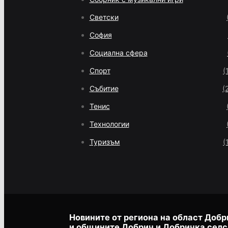
Светски
София
Социална сфера
Спорт
(
Събитие
(
Тенис
Технологии
Туризъм
(
Новините от региона на област Добр
и общините Добрич и Добричка селс