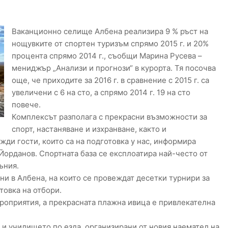
Ваканционно селище Албена реализира 9 % ръст на
нощувките от спортен туризъм спрямо 2015 г. и 20%
процента спрямо 2014 г., съобщи Марина Русева –
мениджър „Анализи и прогнози“ в курорта. Тя посочва
още, че приходите за 2016 г. в сравнение с 2015 г. са
увеличени с 6 на сто, а спрямо 2014 г. 19 на сто
повече.
Комплексът разполага с прекрасни възможности за
спорт, настаняване и изхранване, както и
жди гости, които са на подготовка у нас, информира
Йорданов. Спортната база се експлоатира най-често от
ъния.
ни в Албена, на които се провеждат десетки турнири за
товка на отбори.
роприятия, а прекрасната плажна ивица е привлекателна
е и училището по езда, организирани от новия наемател на