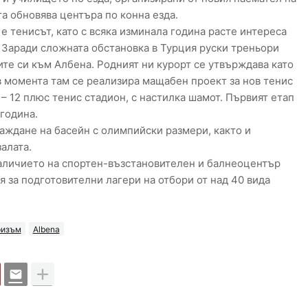
та обновява центъра по конна езда.
е тенисът, като с всяка изминала година расте интереса
. Заради сложната обстановка в Турция руски треньори
те си към Албена. Родният ни курорт се утвърждава като
в момента там се реализира мащабен проект за нов тенис
– 12 плюс тенис стадион, с настилка шамот. Първият етап
 година.
раждане на басейн с олимпийски размери, както и
алата.
наличието на спортен-възстановителен и балнеоцентър
 за подготовителни лагери на отбори от над 40 вида
ризъм
Albena