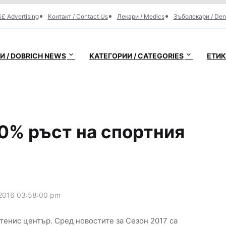
£ Advertising
Контакт / Contact Us
Лекари / Medics
Зъболекари / Den
 / DOBRICH NEWS
КАТЕГОРИИ / CATEGORIES
ЕТИК
0% ръст на спортния
2016 03:58:00 pm
тенис център. Сред новостите за Сезон 2017 са