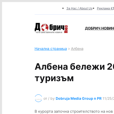
За Нас / About Us
Реклама €$
ДОБРИЧ НОВИНИ
Начална страница
Албена
Албена бележи 2
туризъм
от / by
Dobruja Media Group n PR
11/25/
В курорта започна строителството на нов 