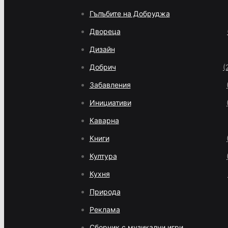
Гълъбите на Добруджа
Двореца
Дизайн
Добрич
(
Забавления
Инициативи
Каварна
Книги
Култура
Кухня
Природа
Реклама
Сборник с музикални игри