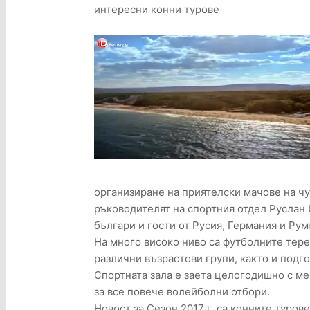
интересни конни турове
организиране на приятелски мачове на чу
ръководителят на спортния отдел Руслан 
българи и гости от Русия, Германия и Рум
На много високо ниво са футболните тере
различни възрастови групи, както и подго
Спортната зала е заета целогодишно с ме
за все повече волейболни отбори.
Новост за Сезон 2017 г. са конните туров