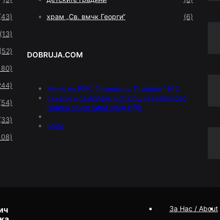
(43)
храм „Св. вмчк Георги“
(6)
(13)
(52)
DOBRUJA.COM
180)
244)
Меню на РМС Титаник за 11 април 1912
Кукери и самодейци от Община Мирково
(54)
гониха злите сили пред НДК
(33)
press
108)
За Нас / About
ич
ка.