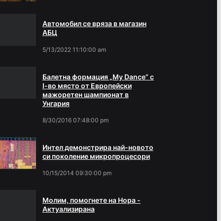
Автомобил се вряза в магазин
АБЦ
5/13/2022 11:10:00 am
Балетна формация „My Dance” с
І-во място от Европейски
мажоретен шампионат в
Унгария
8/30/2016 07:48:00 pm
Интел демонстрира най-новото
си поколение микропроцесори
10/15/2014 09:30:00 pm
Молим, помогнете на Нора -
Актуализирана