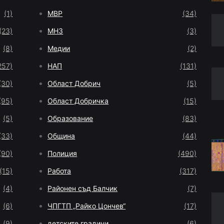
(1)
МВР
(34)
(23)
МНЗ
(3)
(8)
Медии
(2)
257)
НАП
(131)
(30)
Област Добрич
(5)
(95)
Област Добричка
(15)
(5)
Образование
(83)
(33)
Община
(44)
(90)
Полиция
(490)
(15)
Работа
(317)
(4)
Районен съд Балчик
(7)
(6)
ЧПГТП „Райко Цончев“
(17)
(9)
детските градини
(6)