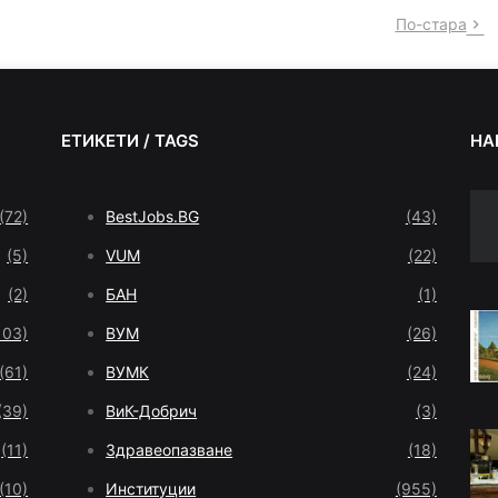
По-стара
ЕТИКЕТИ / TAGS
НА
(72)
BestJobs.BG
(43)
(5)
VUM
(22)
(2)
БАН
(1)
103)
ВУМ
(26)
(61)
ВУМК
(24)
(39)
ВиК-Добрич
(3)
(11)
Здравеопазване
(18)
(10)
Институции
(955)