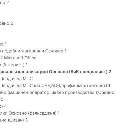
но 2
овно 2
о 1
и подобни материали Основно 1
 Microsoft Office
(багерист) 1
ване и канализация) Основно (ВиК специалист) 2
 (водач на МПС
 (водач на МПС кат.C+E;ADR;проф.компетентност) 1
вно (машинен оператор шевно производство ),Средно
 5
р) 4
лки Основно (фаянсаджия) 1
но (шивач) 3