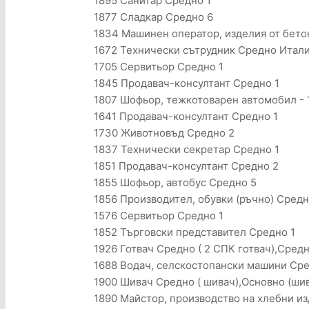
1895 Санитар Средно 1
1877 Сладкар Средно 6
1834 Машинен оператор, изделия от бето
1672 Технически сътрудник Средно Итали
1705 Сервитьор Средно 1
1845 Продавач-консултант Средно 1
1807 Шофьор, тежкотоварен автомобил - 1
1641 Продавач-консултант Средно 1
1730 Животновъд Средно 2
1837 Технически секретар Средно 1
1851 Продавач-консултант Средно 2
1855 Шофьор, автобус Средно 5
1856 Производител, обувки (ръчно) Средн
1576 Сервитьор Средно 1
1852 Търговски представител Средно 1
1926 Готвач Средно ( 2 СПК готвач),Средн
1688 Водач, селскостопански машини Сре
1900 Шивач Средно ( шивач),Основно (шив
1890 Майстор, производство на хлебни из