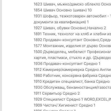
1623 Шивач, мъжко/дамско облекло Основ
1854 Шивач Основно (шивач) 10
1931 Шофьор, тежкотоварен автомобил - 1
документи за квалификация) 1
1927 Шивач, обувки Основно,Начално 2
1891 Техник, технолог на хляб и хлебни 
1892 Продавач-консултант Основно,Средно 
1577 Монтажник, изделия от дърво Основ
1500 Дърводелец, мебелист Професионалн
хартия, пластмаси, стъкло и др. (Дърводе
1936 Продавач-консултант Средно 1
1912 Камериер/камериерка Средно Английс
1860 Работник, консервна фабрика Средн
1910 Кредитен специалист, банка Средно 
1930 Обслужващ, бензиностанция/газост
1911 Сервитьор Средно 2
1929 Специалист Средно 1 WORD,EXCEL,
1909 Чистач/ Хигиенист Средно 1