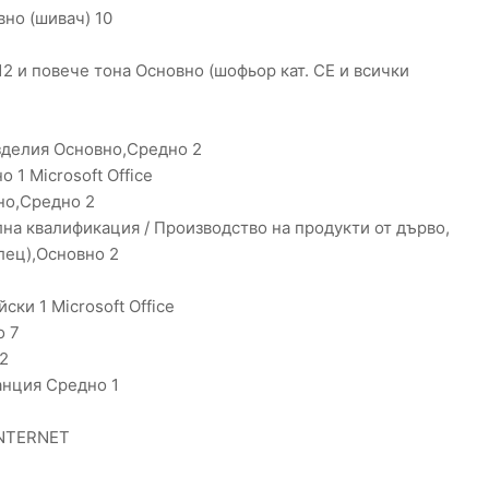
но (шивач) 10
2 и повече тона Основно (шофьор кат. CЕ и всички
изделия Основно,Средно 2
1 Microsoft Office
но,Средно 2
а квалификация / Производство на продукти от дърво,
лец),Основно 2
ки 1 Microsoft Office
о 7
2
анция Средно 1
INTERNET