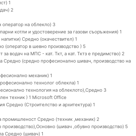
ст) 1
дач) 2
 оператор на облекло) 3
 парни котли и удостоверение за газови съоръжения) 1
 напитки) Средно (окачествител) 1
о (оператор в шевно производство ) 5
а водач на МПС - кат. Ткт, а кат. Тктз е предимство) 2
а Средно (средно професионално шивач, производство на
офесионално механик) 1
професионално технолог облекла) 1
фесионално технология на облеклото),Средно 3
н техник ) 1 Microsoft Office
ия Средно (Строителство и архитектура) 1
а промишленост Средно (техник ,механик) 2
о производство),Основно (шивач ,обувно производство) 5
а Средно (шивач) 1