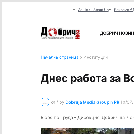
За Нас / About Us
Реклама €$
ДОБРИЧ НОВИНИ
Начална страница
Институции
Днес работа за В
от / by
Dobruja Media Group n PR
10/07/
Бюро по Труда - Дирекция, Добрич на 7 о