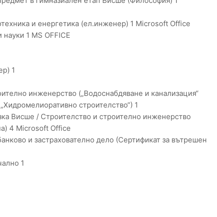
предмет в гимназиален етап Висше (Философия) 1
ехника и енергетика (ел.инженер) 1 Microsoft Office
 науки 1 MS OFFICE
р) 1
роително инженерство („Водоснабдяване и канализация“
 „Хидромелиоративно строителство“) 1
ъзка Висше / Строителство и строително инженерство
 4 Microsoft Office
банково и застрахователно дело (Сертификат за вътрешен
чално 1