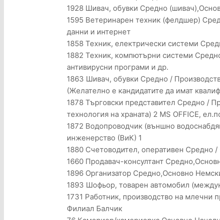
1928 Шивач, обувки Средно (шивач),Осно
1595 Ветеринарен техник (фелдшер) Сред
данни и интернет
1858 Техник, електрически системи Средн
1882 Техник, компютърни системи Средно 
антивирусни програми и др.
1863 Шивач, обувки Средно / Производств
(Желателно е кандидатите да имат квалиф
1878 Търговски представител Средно / Про
технология на храната) 2 MS OFFICE, ел.
1872 Водопроводчик (външно водоснабдяв
инженерство (ВиК) 1
1880 Счетоводител, оперативен Средно /
1660 Продавач-консултант Средно,Основн
1896 Организатор Средно,Основно Немс
1893 Шофьор, товарен автомобил (между
1731 Работник, производство на млечни 
Филиал Балчик