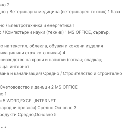
вно 2
но / Ветеринарна медицина (ветеринарен техник) 1 база
о / Електротехника и енергетика 1
/ Компютърни науки (техник) 1 MS OFFICE, сървър,
о на текстил, облекла, обувки и кожени изделия
икация или стаж като шивач) 4
изводство на храни и напитки (готвач; сладкар;
поща, интернет
ане и канализация) Средно / Строителство и строително
 Счетоводство и данъци 2 MS OFFICE
о 1
ки 5 WORD,EXCEL,INTERNET
народни превози) Средно,Основно 3
продукти Средно,Основно 5