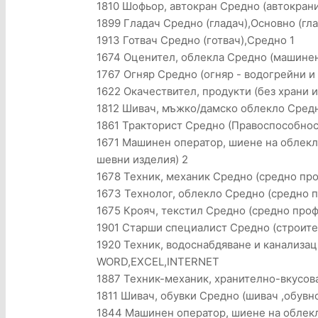
1810 Шофьор, автокран Средно (автокрани
1899 Гладач Средно (гладач),Основно (гла
1913 Готвач Средно (готвач),Средно 1
1674 Оценител, облекла Средно (машинен
1767 Огняр Средно (огняр - водогрейни и
1622 Окачествител, продукти (без храни и
1812 Шивач, мъжко/дамско облекло Средн
1861 Тракторист Средно (Правоспособност з
1671 Машинен оператор, шиене на облекл
шевни изделия) 2
1678 Техник, механик Средно (средно пр
1673 Технолог, облекло Средно (средно 
1675 Крояч, текстил Средно (средно про
1901 Старши специалист Средно (строителе
1920 Техник, водоснабдяване и канализац
WORD,EXCEL,INTERNET
1887 Техник-механик, хранително-вкусов
1811 Шивач, обувки Средно (шивач ,обувн
1844 Машинен оператор, шиене на облекл