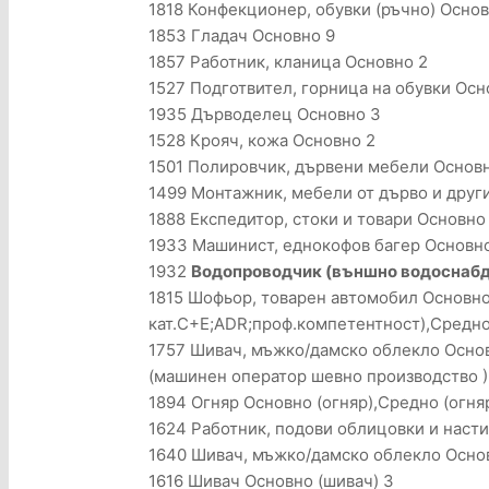
1818 Конфекционер, обувки (ръчно) Основ
1853 Гладач Основно 9
1857 Работник, кланица Основно 2
1527 Подготвител, горница на обувки Осн
1935 Дърводелец Основно 3
1528 Крояч, кожа Основно 2
1501 Полировчик, дървени мебели Основн
1499 Монтажник, мебели от дърво и друг
1888 Експедитор, стоки и товари Основно 2
1933 Машинист, еднокофов багер Основно 
1932
Водопроводчик (външно водоснабдя
1815 Шофьор, товарен автомобил Основно
кат.C+E;ADR;проф.компетентност),Средно
1757 Шивач, мъжко/дамско облекло Осно
(машинен оператор шевно производство )
1894 Огняр Основно (огняр),Средно (огня
1624 Работник, подови облицовки и насти
1640 Шивач, мъжко/дамско облекло Основ
1616 Шивач Основно (шивач) 3