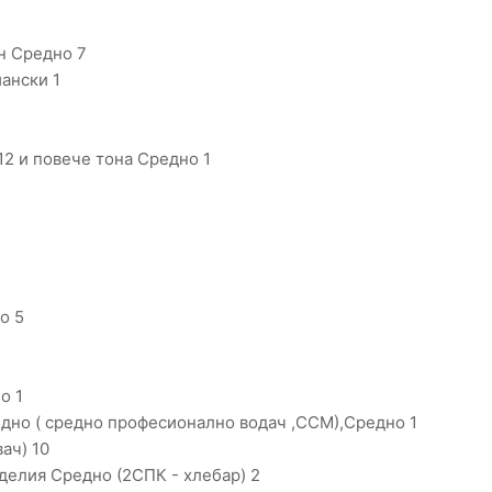
н Средно 7
ански 1
2 и повече тона Средно 1
о 5
о 1
дно ( средно профeсионално водач ,ССМ),Средно 1
ач) 10
делия Средно (2СПК - хлебар) 2