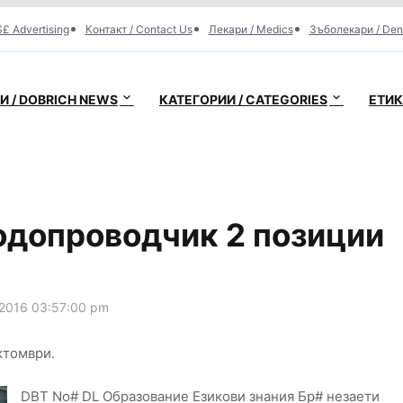
£ Advertising
Контакт / Contact Us
Лекари / Medics
Зъболекари / Den
 / DOBRICH NEWS
КАТЕГОРИИ / CATEGORIES
ЕТИК
одопроводчик 2 позиции
2016 03:57:00 pm
ктомври.
DBT No# DL Образование Езикови знания Бр# незаети