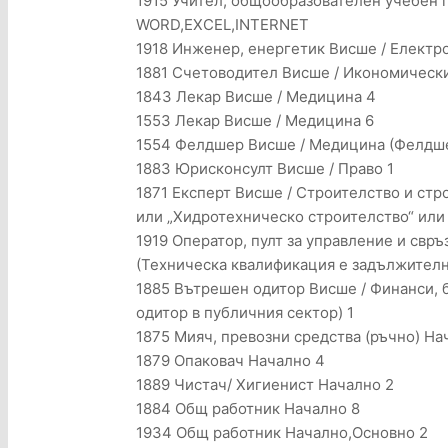
1915 Учител, общообразователен учебен 
WORD,EXCEL,INTERNET
1918 Инженер, енергетик Висше / Електрот
1881 Счетоводител Висше / Икономически
1843 Лекар Висше / Медицина 4
1553 Лекар Висше / Медицина 6
1554 Фелдшер Висше / Медицина (Фелдше
1883 Юрисконсулт Висше / Право 1
1871 Експерт Висше / Строителство и ст
или „Хидротехническо строителство“ или
1919 Оператор, пулт за управление и свр
(Техническа квалификация е задължителна)
1885 Вътрешен одитор Висше / Финанси, 
одитор в публичния сектор) 1
1875 Мияч, превозни средства (ръчно) На
1879 Опаковач Начално 4
1889 Чистач/ Хигиенист Начално 2
1884 Общ работник Начално 8
1934 Общ работник Начално,Основно 2