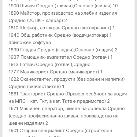
1900 Шивач Средно ( шивач),Основно (шивач) 10
1890 Майстор, производство на хлебни изделия
Средно (2СПК - хлебар) 2
1810 Шофьор, автокран Средно (автокранист) 1
1940 Общ работник Средно (водач,мотокар) 1
приложен софтуер
1899 Гладач Средно (гладач),Основно (гладач) 2
1937 Помощник-възпитател Средно (готвач) 1
1913 Готвач Средно (готвач),Средно 1
1777 Маникюрист Средно (маникюрист) 1
1622 Окачествител, продукти (без храни и напитки)
Средно (окачествител) 1
1861 Тракторист Средно (Правоспособност за водач
на МПС - кат. Ткт, а кат. Тктз е предимство) 2
1671 Машинен оператор, шиене на облекла Средно
(средно професионално шивач, производство на
шевни изделия) 2
1901 Старши специалист Средно (строителен