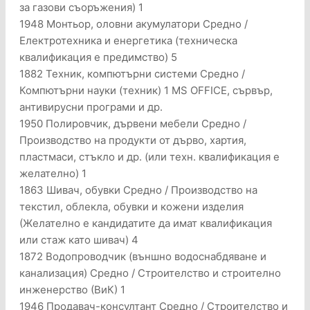
за газови съоръжения) 1
1948 Монтьор, оловни акумулатори Средно /
Електротехника и енергетика (техническа
квалификация е предимство) 5
1882 Техник, компютърни системи Средно /
Компютърни науки (техник) 1 MS OFFICE, сървър,
антивирусни програми и др.
1950 Полировчик, дървени мебели Средно /
Производство на продукти от дърво, хартия,
пластмаси, стъкло и др. (или техн. квалификация е
желателно) 1
1863 Шивач, обувки Средно / Производство на
текстил, облекла, обувки и кожени изделия
(Желателно е кандидатите да имат квалификация
или стаж като шивач) 4
1872 Водопроводчик (външно водоснабдяване и
канализация) Средно / Строителство и строително
инженерство (ВиК) 1
1946 Продавач-консултант Средно / Строителство и