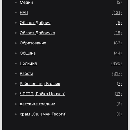
Медии
(2)
НАП
(131)
Област Добрич
(5)
Област Добричка
(15)
Образование
(83)
Община
(44)
Полиция
(490)
Работа
(317)
Районен съд Балчик
(7)
ЧПГТП „Райко Цончев“
(17)
детските градини
(6)
храм „Св. вмчк Георги“
(6)