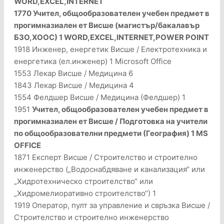
WORD,EXCEL,INTERNET
1770 Учител, общообразователен учебен предмет в
прогимназиален ет Висше (магистър/бакалавър
БЗО,ХООС) 1 WORD,EXCEL,INTERNET,POWER POINT
1918 Инженер, енергетик Висше / Електротехника и
енергетика (ел.инженер) 1 Microsoft Office
1553 Лекар Висше / Медицина 6
1843 Лекар Висше / Медицина 4
1554 Фелдшер Висше / Медицина (Фелдшер) 1
1951
Учител, общообразователен учебен предмет в
прогимназиален ет Висше / Подготовка на учители
по общообразователни предмети (География) 1 MS
OFFICE
1871 Експерт Висше / Строителство и строително
инженерство („Водоснабдяване и канализация“ или
„Хидротехническо строителство“ или
„Хидромелиоративно строителство“) 1
1919 Оператор, пулт за управление и свръзка Висше /
Строителство и строително инженерство