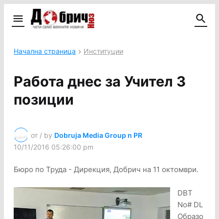
Начална страница
Институции
Работа днес за Учител 3
позиции
от / by
Dobruja Media Group n PR
10/11/2016 05:26:00 pm
Бюро по Труда - Дирекция, Добрич на 11 октомври.
DBT
No# DL
Образо