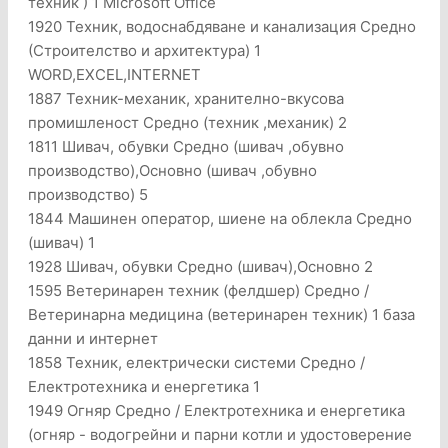
техник ) 1 Microsoft Office
1920 Техник, водоснабдяване и канализация Средно
(Строителство и архитектура) 1
WORD,EXCEL,INTERNET
1887 Техник-механик, хранително-вкусова
промишленост Средно (техник ,механик) 2
1811 Шивач, обувки Средно (шивач ,обувно
производство),Основно (шивач ,обувно
производство) 5
1844 Машинен оператор, шиене на облекла Средно
(шивач) 1
1928 Шивач, обувки Средно (шивач),Основно 2
1595 Ветеринарен техник (фелдшер) Средно /
Ветеринарна медицина (ветеринарен техник) 1 база
данни и интернет
1858 Техник, електрически системи Средно /
Електротехника и енергетика 1
1949 Огняр Средно / Електротехника и енергетика
(огняр - водогрейни и парни котли и удостоверение