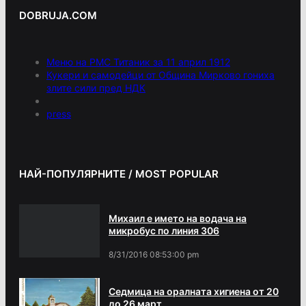
DOBRUJA.COM
Меню на РМС Титаник за 11 април 1912
Кукери и самодейци от Община Мирково гониха
злите сили пред НДК
press
НАЙ-ПОПУЛЯРНИТЕ / MOST POPULAR
Михаил е името на водача на
микробус по линия 306
8/31/2016 08:53:00 pm
Седмица на оралната хигиена от 20
до 26 март