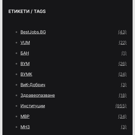
ЕТИКЕТИ / TAGS
BestJobs.BG
(43)
VUM
(22)
БАН
(1)
ВУМ
(26)
ВУМК
(24)
ВиК-Добрич
(3)
Здравеопазване
(18)
Институции
(955)
МВР
(34)
МНЗ
(3)