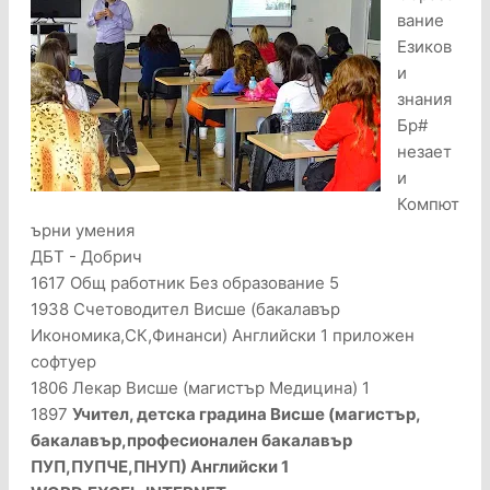
вание
Езиков
и
знания
Бр#
незает
и
Компют
ърни умения
ДБТ - Добрич
1617 Общ работник Без образование 5
1938 Счетоводител Висше (бакалавър
Икономика,СК,Финанси) Английски 1 приложен
софтуер
1806 Лекар Висше (магистър Медицина) 1
1897
Учител, детска градина Висше (магистър,
бакалавър,професионален бакалавър
ПУП,ПУПЧЕ,ПНУП) Английски 1