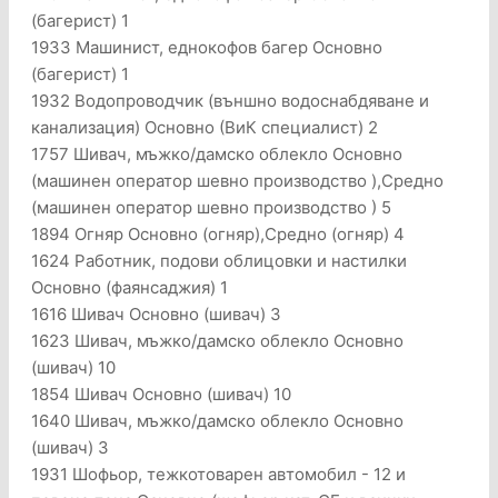
(багерист) 1
1933 Машинист, еднокофов багер Основно
(багерист) 1
1932 Водопроводчик (външно водоснабдяване и
канализация) Основно (ВиК специалист) 2
1757 Шивач, мъжко/дамско облекло Основно
(машинен оператор шевно производство ),Средно
(машинен оператор шевно производство ) 5
1894 Огняр Основно (огняр),Средно (огняр) 4
1624 Работник, подови облицовки и настилки
Основно (фаянсаджия) 1
1616 Шивач Основно (шивач) 3
1623 Шивач, мъжко/дамско облекло Основно
(шивач) 10
1854 Шивач Основно (шивач) 10
1640 Шивач, мъжко/дамско облекло Основно
(шивач) 3
1931 Шофьор, тежкотоварен автомобил - 12 и