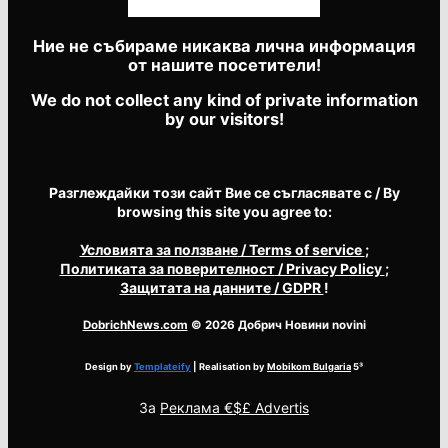
Ние не събираме никаква лична информация
от нашите посетители!
We do not collect any kind of private information
by our visitors!
Разглеждайки този сайт Вие се съгласявате с / By
browsing this site you agree to:
Условията за ползване
/ Terms of service
;
Политиката за поверителност
/ Privacy Policy
;
Защитата на данните
/ GDPR
!
DobrichNews.com
© 2026 Добрич Новини novini
Design by
Templateify
| Realisation by
Mobikom Bulgaria
5³
За
Реклама €$£ Advertis