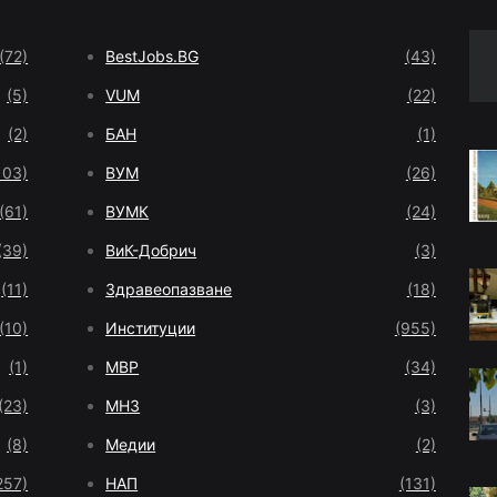
(72)
BestJobs.BG
(43)
(5)
VUM
(22)
(2)
БАН
(1)
103)
ВУМ
(26)
(61)
ВУМК
(24)
(39)
ВиК-Добрич
(3)
(11)
Здравеопазване
(18)
(10)
Институции
(955)
(1)
МВР
(34)
(23)
МНЗ
(3)
(8)
Медии
(2)
257)
НАП
(131)