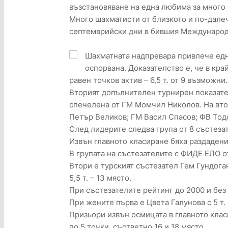
възстановяване на една любима за много
Много шахматисти от близкото и по-дале
септемврийски дни в бившия Международ
Шахматната надпревара привлече едн
оспорвана. Доказателство е, че в кр
равен точков актив – 6,5 т. от 9 възможни.
Вторият допълнителен турнирен показател
спечелена от ГМ Момчил Николов. На вто
Петър Великов; ГМ Васил Спасов; ФВ Тод
След лидерите следва група от 8 състезат
Извън главното класиране бяха раздадени
В групата на състезателите с ФИДЕ ЕЛО от
Втори е турският състезател Гем Гундога
5,5 т. – 13 място.
При състезателите рейтинг до 2000 и без р
При жените първа е Цвета Галунова с 5 т. 
Призьори извън осмицата в главното клас
по 5 точки, съответно 16 и 18 място.