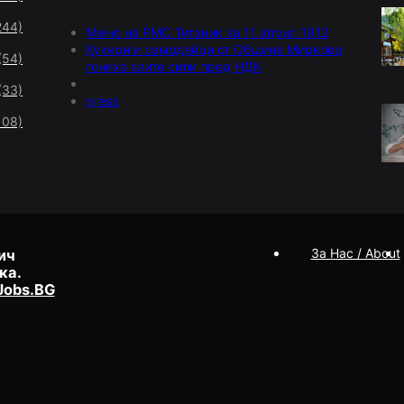
244)
Меню на РМС Титаник за 11 април 1912
Кукери и самодейци от Община Мирково
(54)
гониха злите сили пред НДК
(33)
press
108)
За Нас / About
ич
ка.
Jobs.BG