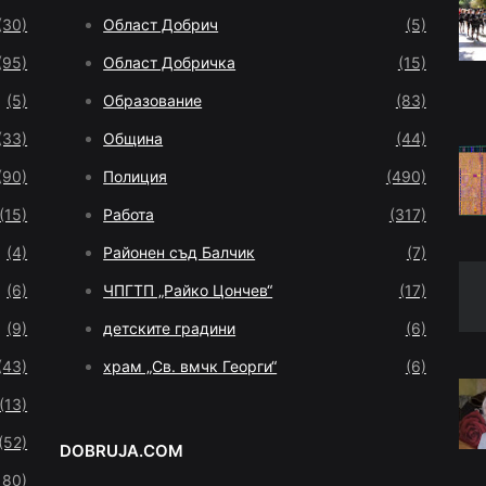
(30)
Област Добрич
(5)
(95)
Област Добричка
(15)
(5)
Образование
(83)
(33)
Община
(44)
(90)
Полиция
(490)
(15)
Работа
(317)
(4)
Районен съд Балчик
(7)
(6)
ЧПГТП „Райко Цончев“
(17)
(9)
детските градини
(6)
(43)
храм „Св. вмчк Георги“
(6)
(13)
(52)
DOBRUJA.COM
180)