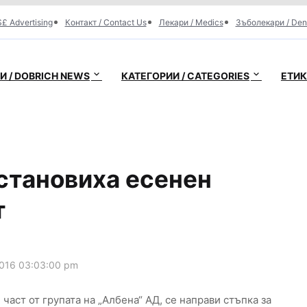
£ Advertising
Контакт / Contact Us
Лекари / Medics
Зъболекари / Den
 / DOBRICH NEWS
КАТЕГОРИИ / CATEGORIES
ЕТИК
становиха есенен
т
016 03:03:00 pm
част от групата на „Албена“ АД, се направи стъпка за