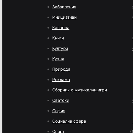
Забавления
Инициативи
Каварна
Книги
Култура
Кухня
Природа
Реклама
Сборник с музикални игри
Светски
София
Социална сфера
Спорт
(