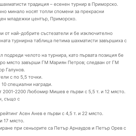
 шахматисти традиция – есенен турнир в Приморско.
чно минало носят топли спомени за прекрасни
ен младежки център, Приморско.
и от най-добрите състезатели и бе изключително
айната турнирна таблица петима шахматисти завършиха с
 подреди челото на турнира, като първата позиция бе
ро място завърши ГМ Мариян Петров; следван от ГМ
ор Галунов.
ели с по 5,5 точки.
 10 специални награди.
 2001-2200 Любомир Мишев е първи с 5,5 т. и 12 място.
н, също с
ейтинг Асен Анев е първи с 4,5 т. и 22 място.
и 17 място.
иране при сеньорите са Петър Арнаудов и Петър Орев с