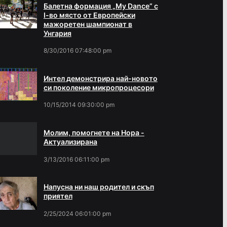
Балетна формация „My Dance” с
І-во място от Европейски
мажоретен шампионат в
Унгария
8/30/2016 07:48:00 pm
Интел демонстрира най-новото
си поколение микропроцесори
10/15/2014 09:30:00 pm
Молим, помогнете на Нора -
Актуализирана
3/13/2016 06:11:00 pm
Напусна ни наш родител и скъп
приятел
2/25/2024 06:01:00 pm