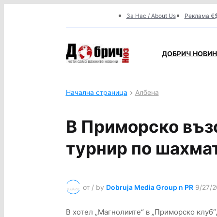
За Нас / About Us
Реклама €$
ДОБРИЧ НОВИНИ
Начална страница
Албена
В Приморско въз
турнир по шахма
от / by
Dobruja Media Group n PR
9/27/2
В хотел „Магнолиите“ в „Приморско клуб“, 