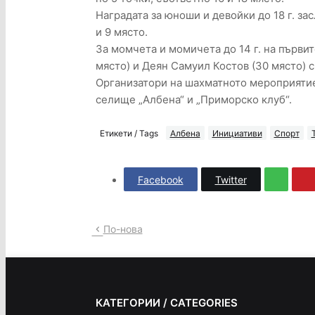
Наградата за юноши и девойки до 18 г. за
и 9 място.
За момчета и момичета до 14 г. на първи
място) и Деян Самуил Костов (30 място) с 
Организатори на шахматното мероприятие
селище „Албена“ и „Приморско клуб“.
Етикети / Tags
Албена
Инициативи
Спорт
Facebook
Twitter
По-нова
КАТЕГОРИИ / CATEGORIES