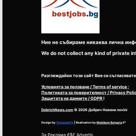
Ние не събираме никаква лична инф
We do not collect any kind of private in
Разглеждайки този сайт Вие се съгласявате с 
Условията за ползване
/ Terms of service
;
Политиката за поверителност
/ Privacy Poli
Защитата на данните
/ GDPR
!
DobrichNews.com
© 2026 Добрич Новини novini
Design by
Templateify
| Realisation by
Mobikom Bulgaria
5³
За
Реклама €$£ Advertis