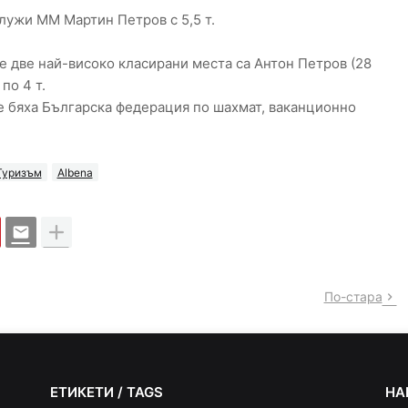
служи ММ Мартин Петров с 5,5 т.
те две най-високо класирани места са Антон Петров (28
по 4 т.
 бяха Българска федерация по шахмат, ваканционно
Туризъм
Albena
По-стара
ЕТИКЕТИ / TAGS
НА