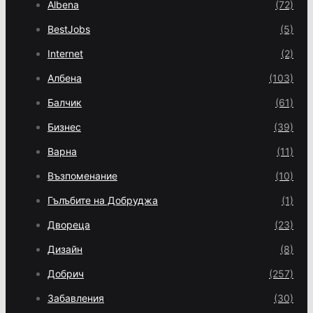
Albena
(72)
BestJobs
(5)
Internet
(2)
Албена
(103)
Балчик
(61)
Бизнес
(39)
Варна
(11)
Възпоменание
(10)
Гълъбите на Добруджа
(1)
Двореца
(23)
Дизайн
(8)
Добрич
(257)
Забавления
(30)