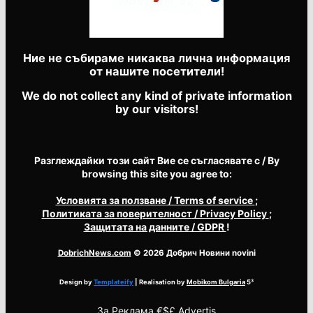
Ние не събираме никаква лична информация
от нашите посетители!
We do not collect any kind of private information
by our visitors!
Разглеждайки този сайт Вие се съгласявате с / By
browsing this site you agree to:
Условията за ползване
/ Terms of service
;
Политиката за поверителност
/ Privacy Policy
;
Защитата на данните
/ GDPR
!
DobrichNews.com
© 2026 Добрич Новини novini
Design by
Templateify
| Realisation by
Mobikom Bulgaria
5³
За
Реклама €$£ Advertis