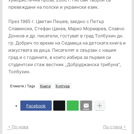
превеждани на полски и украински език.
През 1985 г. Цветан Пешев, заедно с Петър
Славински, Стефан Цанев, Марко Мормарев, Славчо
Донков и др. писатели, гостуват в град Толбухин дн.
гр. Добрич по време на Седмица на детската книга и
изкуствата за деца. Писателят е свързан с нашия
град и с годините, в които избира за първия си
студентски стаж вестник „Добруджанска трибуна”,
Толбухин.
Етикети / Tags
Книги
Култура
Facebook
По-нова
По-стара