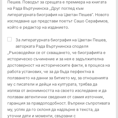
Пешев. Поводът за срещата е премиера на книгата
на Рада Въртунинска „Друг поглед към
литературната биография на Цветан Пешев”. Новото
изследване ще представи поетът Сашо Серафимов,
който е редактор на изданието.
За литературната биография на Цветан Пешев,
авторката Рада Въртунинска споделя
„Ръководейки се от схващането, че биографията е
историческо съчинение и за нея е задължителна
достоверност на историческите факти, в процеса на
работа установих, че за да бъда перфектна в
ползването на данни за битието му, за отношенията
му с писатели и дейци на културата, трябва да
изляза от анонимността на своето изследване и да
ползвам автентични сведения от самия източник,
гаранция за правдоподобност. Въпреки съпротивата
му, успях да го склоня да надзърне в текста, да
уточни дати и моменти, свързани с