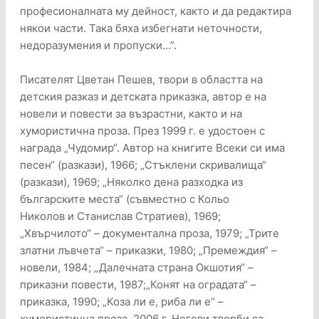
професионалната му дейност, както и да редактира
някои части. Така бяха избегнати неточности,
недоразумения и пропуски…”.
Писателят Цветан Пешев, твори в областта на
детския разказ и детската приказка, автор е на
новели и повести за възрастни, както и на
хумористична проза. През 1999 г. е удостоен с
награда „Чудомир“. Автор на книгите Всеки си има
песен“ (разкази), 1966; „Стъклени скривалища“
(разкази), 1969; „Няколко дена разходка из
българските места“ (съвместно с Кольо
Николов и Станислав Стратиев), 1969;
„Хвърчилото“ – документална проза, 1979; „Трите
златни лъвчета“ – приказки, 1980; „Премеждия“ –
новели, 1984; „Далечната страна Окшотия“ –
приказни повести, 1987;„Конят на оградата“ –
приказка, 1990; „Коза ли е, риба ли е“ –
хумористична проза, 2006 г. Негови творби са