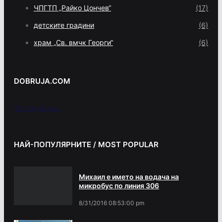
ЧПГТП „Райко Цончев“
(17)
детските градини
(6)
храм „Св. вмчк Георги“
(6)
DOBRUJA.COM
Зарежда се...
НАЙ-ПОПУЛЯРНИТЕ / MOST POPULAR
Михаил е името на водача на
микробус по линия 306
8/31/2016 08:53:00 pm