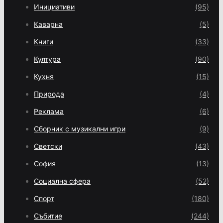
Инициативи
(95)
Каварна
(5)
Книги
(33)
Култура
(90)
Кухня
(15)
Природа
(4)
Реклама
(6)
Сборник с музикални игри
(9)
Светски
(43)
София
(13)
Социална сфера
(52)
Спорт
(180)
Събитие
(244)