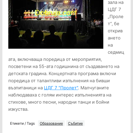
зала на
ЦДГ 7
„Проле
т“, бе
открив
ането
на
седмиц
ата, включваща поредица от мероприятия,
посветени на 55-ата годишнина от създаването на
детската градина. Концертната програма включи
поредица от талантливи изпълнения на бивши
възпитаници на
ЦДГ 7 "Пролет"
. Малчуганите
наблюдаваха с голям интерес изпълненията на
стихове, много песни, народни танци и бойни
изкуства.
Етикети / Tags
Образование
Събитие