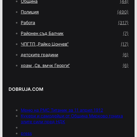
Община
(44)
Полиция
(490)
Работа
(317)
Районен съд Балчик
(7)
ЧПГТП „Райко Цончев“
(17)
детските градини
(6)
храм „Св. вмчк Георги“
(6)
DOBRUJA.COM
Меню на РМС Титаник за 11 април 1912
Кукери и самодейци от Община Мирково гониха
злите сили пред НДК
press