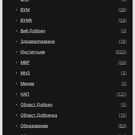
ВУМ
(26)
ВУМК
(24)
ВиК-Добрич
(3)
Здравеопазване
(18)
Институции
(955)
МВР
(34)
МНЗ
(3)
Медии
(2)
НАП
(131)
Област Добрич
(5)
Област Добричка
(15)
Образование
(83)