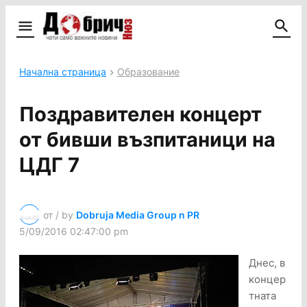
Начална страница
Образование
Поздравителен концерт
от бивши възпитаници на
ЦДГ 7
от / by
Dobruja Media Group n PR
5/09/2016 02:47:00 pm
Днес, в
концер
тната