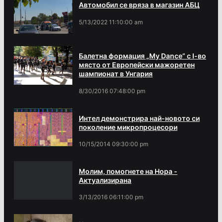
Автомобил се вряза в магазин АБЦ
5/13/2022 11:10:00 am
Балетна формация „My Dance” с І-во
място от Европейски мажоретен
шампионат в Унгария
8/30/2016 07:48:00 pm
Интел демонстрира най-новото си
поколение микропроцесори
10/15/2014 09:30:00 pm
Молим, помогнете на Нора -
Актуализирана
3/13/2016 06:11:00 pm