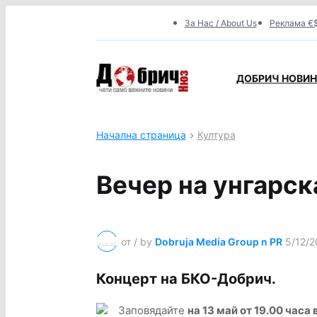
За Нас / About Us
Реклама €$
ДОБРИЧ НОВИНИ
Начална страница
Култура
Вечер на унгарск
от / by
Dobruja Media Group n PR
5/12/2
Концерт на БКО-Добрич.
Заповядайте
на 13 май от 19.00 часа