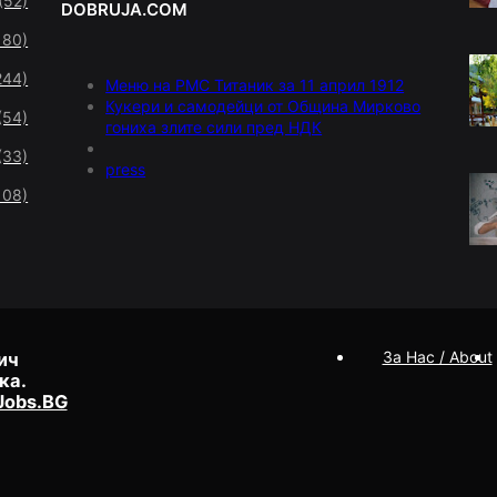
(52)
DOBRUJA.COM
180)
244)
Меню на РМС Титаник за 11 април 1912
Кукери и самодейци от Община Мирково
(54)
гониха злите сили пред НДК
(33)
press
108)
За Нас / About
ич
ка.
Jobs.BG