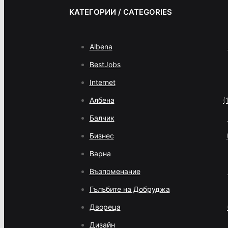
КАТЕГОРИИ / CATEGORIES
Albena
BestJobs
Internet
Албена
(
Балчик
Бизнес
Варна
Възпоменание
Гълъбите на Добруджа
Двореца
Дизайн