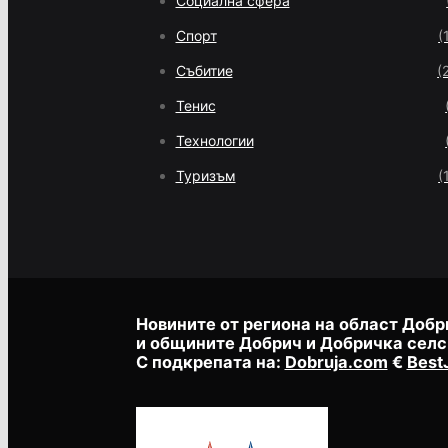
Социална сфера
Спорт
(
Събитие
(
Тенис
Технологии
Туризъм
(
Новините от региона на област Добр
и общините Добрич и Добричка селс
С подкрепата на:
Dobruja.com
€
Best