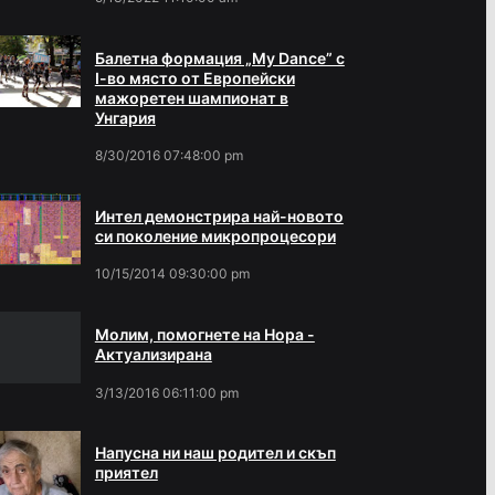
Балетна формация „My Dance” с
І-во място от Европейски
мажоретен шампионат в
Унгария
8/30/2016 07:48:00 pm
Интел демонстрира най-новото
си поколение микропроцесори
10/15/2014 09:30:00 pm
Молим, помогнете на Нора -
Актуализирана
3/13/2016 06:11:00 pm
Напусна ни наш родител и скъп
приятел