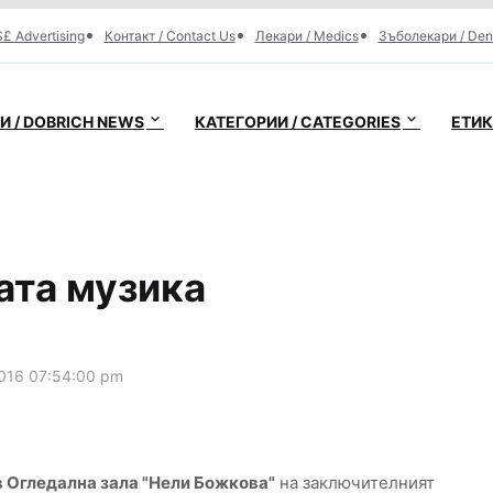
£ Advertising
Контакт / Contact Us
Лекари / Medics
Зъболекари / Den
 / DOBRICH NEWS
КАТЕГОРИИ / CATEGORIES
ЕТИК
ата музика
016 07:54:00 pm
 в Огледална зала "Нели Божкова"
на заключителният