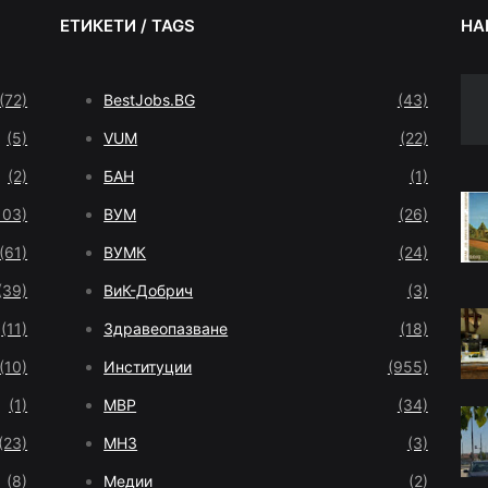
ЕТИКЕТИ / TAGS
НА
(72)
BestJobs.BG
(43)
(5)
VUM
(22)
(2)
БАН
(1)
103)
ВУМ
(26)
(61)
ВУМК
(24)
(39)
ВиК-Добрич
(3)
(11)
Здравеопазване
(18)
(10)
Институции
(955)
(1)
МВР
(34)
(23)
МНЗ
(3)
(8)
Медии
(2)