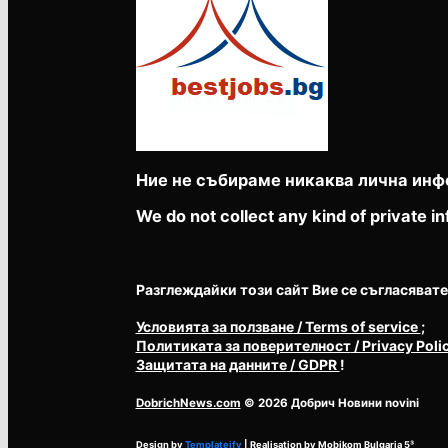
Ние не събираме никаква лична инф
We do not collect any kind of private in
Разглеждайки този сайт Вие се съгласявате с 
Условията за ползване
/ Terms of service
;
Политиката за поверителност
/ Privacy Poli
Защитата на данните
/ GDPR
!
DobrichNews.com
© 2026 Добрич Новини novini
Design by
Templateify
| Realisation by
Mobikom Bulgaria
5³