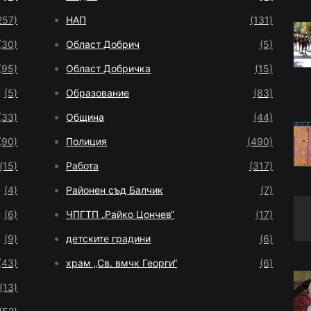
257)
НАП
(131)
(30)
Област Добрич
(5)
(95)
Област Добричка
(15)
(5)
Образование
(83)
(33)
Община
(44)
(90)
Полиция
(490)
(15)
Работа
(317)
(4)
Районен съд Балчик
(7)
(6)
ЧПГТП „Райко Цончев“
(17)
(9)
детските градини
(6)
(43)
храм „Св. вмчк Георги“
(6)
(13)