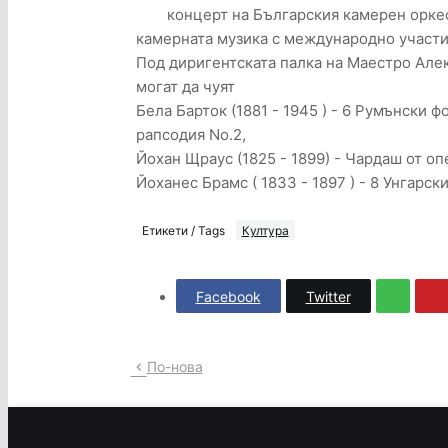
концерт на Българския камерен орке
камерната музика с международно участ
Под диригентската палка на Маестро Але
могат да чуят
Бела Барток (1881 - 1945 ) - 6 Румънски ф
рапсодия No.2,
Йохан Щраус (1825 - 1899) - Чардаш от оп
Йоханес Брамс ( 1833 - 1897 ) - 8 Унгарски та
Етикети / Tags
Култура
Facebook
Twitter
По-нова