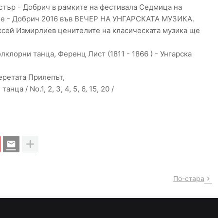
стър - Добрич в рамките на фестивала Седмица на
ие - Добрич 2016 във ВЕЧЕР НА УНГАРСКАТА МУЗИКА.
ксей Измирлиев ценителите на класическата музика ще
олклорни танца, Ференц Лист (1811 - 1866 ) - Унгарска
еретата Прилепът,
нца / No.1, 2, 3, 4, 5, 6, 15, 20 /
По-стара