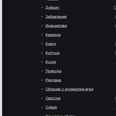
Добрич
(
Забавления
Инициативи
Каварна
Книги
Култура
Кухня
Природа
Реклама
Сборник с музикални игри
Светски
София