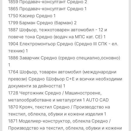
1859 Продавач-консултант Средно 2
1865 Продавач-консултант Средно 1
1750 Касиер Средно 1
1799 Барман Средно (барман) 2
1887 Шофьор, тежкотоварен автомобил - 12 и
повече тона Средно (водач на МПС кат. СЕ) 1
1904 Електромонтьор Средно (Средно III СПК - ел.
техник) 1
1886 Заварчик Средно (средно специално,основно)
1
1764 Шофьор, товарен автомобил (международни
превози) Средно (Шофьор C+E и всички необходими
документи за дейността) 1
1728 Чертожник Средно / Машиностроене,
металообработване и металургия 1 AUTO CAD
1870 Крояч, текстил Средно / Производство на
текстил, облекла, обувки и кожени изделия 1
1871 Моделиер-конструктор, облекла Средно /
Производство на текстил, облекла, обувки и кожени