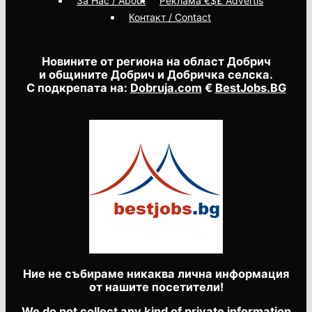
За Нас / About
Реклама €$£ Advertis
Контакт / Contact
Новините от региона на област Добрич
и общините Добрич и Добричка селска.
С подкрепата на:
Dobruja.com
€
BestJobs.BG
Ние не събираме никаква лична информация
от нашите посетители!
We do not collect any kind of private information