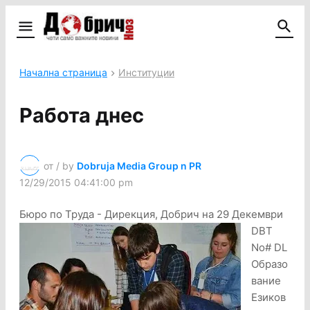
Начална страница
Институции
Работа днес
от / by
Dobruja Media Group n PR
12/29/2015 04:41:00 pm
Бюро по Труда - Дирекция, Добрич на 29 Декември
DBT
No# DL
Образо
вание
Езиков