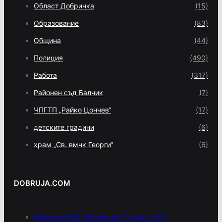
Област Добричка
(15)
Образование
(83)
Община
(44)
Полиция
(490)
Работа
(317)
Районен съд Балчик
(7)
ЧПГТП „Райко Цончев“
(17)
детските градини
(6)
храм „Св. вмчк Георги“
(6)
DOBRUJA.COM
Меню на РМС Титаник за 11 април 1912