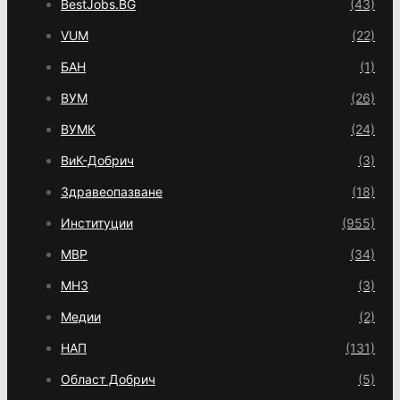
BestJobs.BG
(43)
VUM
(22)
БАН
(1)
ВУМ
(26)
ВУМК
(24)
ВиК-Добрич
(3)
Здравеопазване
(18)
Институции
(955)
МВР
(34)
МНЗ
(3)
Медии
(2)
НАП
(131)
Област Добрич
(5)