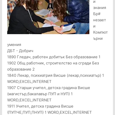
и
знания
Бр#
незает
и
Компют
ърни
умения
ДБТ - Добрич
1890 Гледач, работен добитък Без образование 1
1902 Общ работник, строителство на сгради Без
образование 2
1840 Лекар, психиатрия Висше (лекар,психиатър) 1
WORD,EXCEL,INTERNET
1907 Старши учител, детска градина Висше
(магистър,бакалавър ПУП и НУП) 1
WORD,EXCEL,INTERNET
1911 Учител, детска градина Висше
(ПУПЧЕ,ПУП,ПНУП) 1 WORD,EXCEL,INTERNET