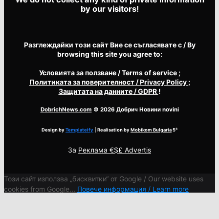
by our visitors!
Разглеждайки този сайт Вие се съгласявате с / By
browsing this site you agree to:
Условията за ползване
/ Terms of service
;
Политиката за поверителност
/ Privacy Policy
;
Защитата на данните
/ GDPR
!
DobrichNews.com
© 2026 Добрич Новини novini
Design by
Templateify
| Realisation by
Mobikom Bulgaria
5³
За
Реклама €$£ Advertis
Този сайт използва „бисквитки“ от Google / Our website uses
cookies from Google...
Повече информация / Learn more
Ok