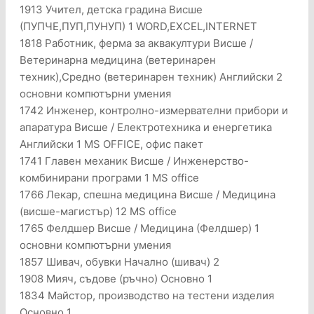
1913 Учител, детска градина Висше
(ПУПЧЕ,ПУП,ПУНУП) 1 WORD,EXCEL,INTERNET
1818 Работник, ферма за аквакултури Висше /
Ветеринарна медицина (ветеринарен
техник),Средно (ветеринарен техник) Английски 2
основни компютърни умения
1742 Инженер, контролно-измервателни прибори и
апаратура Висше / Електротехника и енергетика
Английски 1 MS OFFICE, офис пакет
1741 Главен механик Висше / Инженерство-
комбинирани програми 1 МS office
1766 Лекар, спешна медицина Висше / Медицина
(висше-магистър) 12 МS office
1765 Фелдшер Висше / Медицина (Фелдшер) 1
основни компютърни умения
1857 Шивач, обувки Начално (шивач) 2
1908 Мияч, съдове (ръчно) Основно 1
1834 Майстор, производство на тестени изделия
Основно 1