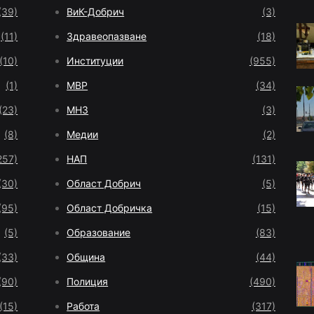
(39)
ВиК-Добрич
(3)
(11)
Здравеопазване
(18)
(10)
Институции
(955)
(1)
МВР
(34)
(23)
МНЗ
(3)
(8)
Медии
(2)
257)
НАП
(131)
(30)
Област Добрич
(5)
(95)
Област Добричка
(15)
(5)
Образование
(83)
(33)
Община
(44)
(90)
Полиция
(490)
(15)
Работа
(317)