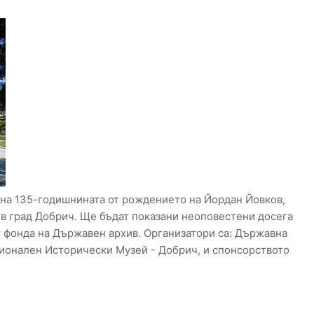
на 135-годишнината от рождението на Йордан Йовков,
в град Добрич. Ще бъдат показани неоповестени досега
т фонда на Държавен архив. Организатори са: Държавна
гионален Исторически Музей - Добрич, и спонсорството