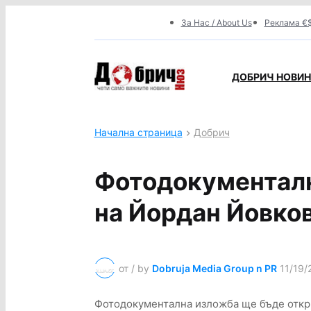
За Нас / About Us
Реклама €$
ДОБРИЧ НОВИНИ
Начална страница
Добрич
Фотодокументалн
на Йордан Йовко
от / by
Dobruja Media Group n PR
11/19/
Фотодокументална изложба ще бъде открит