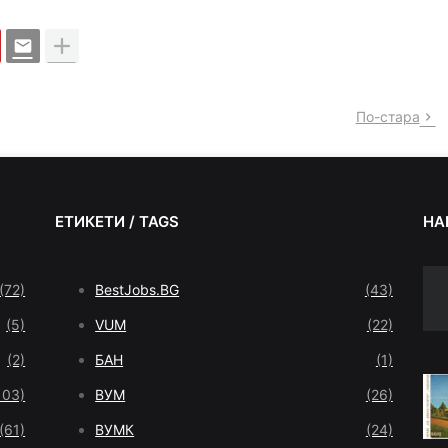
По-стара
ЕТИКЕТИ / TAGS
НА
(72)
BestJobs.BG
(43)
(5)
VUM
(22)
(2)
БАН
(1)
103)
ВУМ
(26)
(61)
ВУМК
(24)