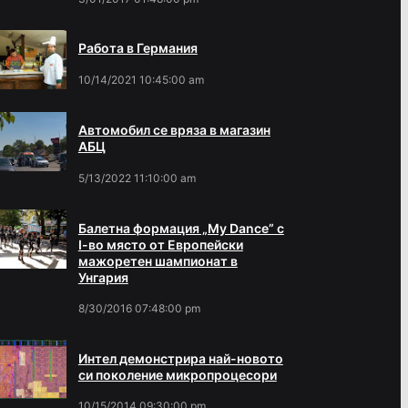
Работа в Германия
10/14/2021 10:45:00 am
Автомобил се вряза в магазин
АБЦ
5/13/2022 11:10:00 am
Балетна формация „My Dance” с
І-во място от Европейски
мажоретен шампионат в
Унгария
8/30/2016 07:48:00 pm
Интел демонстрира най-новото
си поколение микропроцесори
10/15/2014 09:30:00 pm