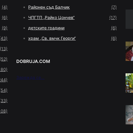
(4)
Районен съд Балчик
(7)
(6)
ЧПГТП „Райко Цончев“
(17)
(9)
детските градини
(6)
(43)
храм „Св. вмчк Георги“
(6)
(13)
(52)
DOBRUJA.COM
180)
Зарежда се...
244)
(54)
(33)
108)