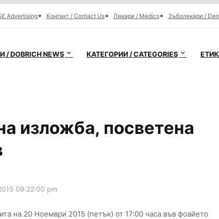
£ Advertising
Контакт / Contact Us
Лекари / Medics
Зъболекари / Den
 / DOBRICH NEWS
КАТЕГОРИИ / CATEGORIES
ЕТИК
а изложба, посветена
в
2015 09:22:00 pm
а на 20 Ноември 2015 (петък) от 17:00 часа във фоайето