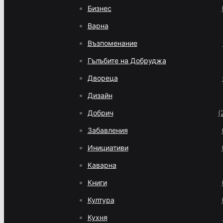
Бизнес
Варна
Възпоменание
Гълъбите на Добруджа
Двореца
Дизайн
Добрич
(
Забавления
Инициативи
Каварна
Книги
Култура
Кухня