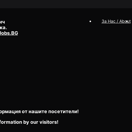
За Нас / About
ич
ка.
Jobs.BG
ормация от нашите посетители!
formation by our visitors!