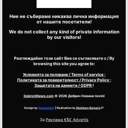
Ние не събираме никаква лична информация
от нашите посетители!
We do not collect any kind of private information
by our visitors!
Разглеждайки този сайт Вие се съгласявате с / By
browsing this site you agree to:
Условията за ползване
/ Terms of service
;
Политиката за поверителност
/ Privacy Policy
;
Защитата на данните
/ GDPR
!
DobrichNews.com
© 2026 Добрич Новини novini
Design by
Templateify
| Realisation by
Mobikom Bulgaria
5³
За
Реклама €$£ Advertis