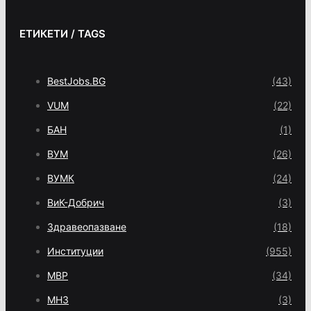
ЕТИКЕТИ / TAGS
BestJobs.BG
(43)
VUM
(22)
БАН
(1)
ВУМ
(26)
ВУМК
(24)
ВиК-Добрич
(3)
Здравеопазване
(18)
Институции
(955)
МВР
(34)
МНЗ
(3)