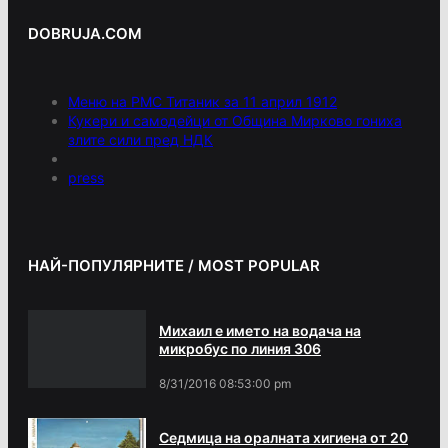
DOBRUJA.COM
Меню на РМС Титаник за 11 април 1912
Кукери и самодейци от Община Мирково гониха
злите сили пред НДК
press
НАЙ-ПОПУЛЯРНИТЕ / MOST POPULAR
Михаил е името на водача на
микробус по линия 306
8/31/2016 08:53:00 pm
Седмица на оралната хигиена от 20