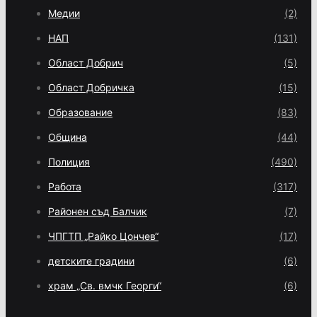
Медии
(2)
НАП
(131)
Област Добрич
(5)
Област Добричка
(15)
Образование
(83)
Община
(44)
Полиция
(490)
Работа
(317)
Районен съд Балчик
(7)
ЧПГТП „Райко Цончев“
(17)
детските градини
(6)
храм „Св. вмчк Георги“
(6)