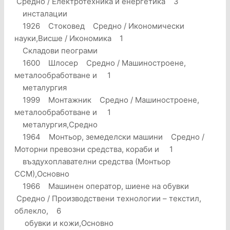
Средно / Електротехника и енергетика 3
инсталации
1926 Стоковед Средно / Икономически
науки,Висше / Икономика 1
Складови пеограми
1600 Шлосер Средно / Машиностроене,
металообработване и 1
металургия
1999 Монтажник Средно / Машиностроене,
металообработване и 1
металургия,Средно
1964 Монтьор, земеделски машини Средно /
Моторни превозни средства, кораби и 1
въздухоплавателни средства (Монтьор
ССМ),Основно
1966 Машинен оператор, шиене на обувки
Средно / Производствени технологии – текстил,
облекло, 6
обувки и кожи,Основно