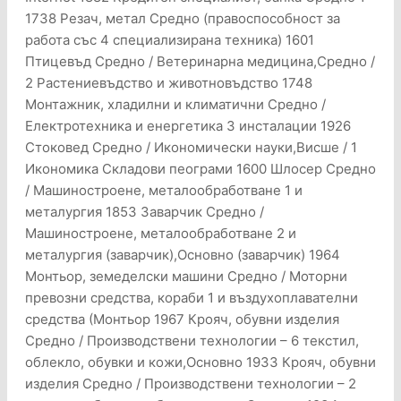
1738 Резач, метал Средно (правоспособност за
работа със 4 специализирана техника) 1601
Птицевъд Средно / Ветеринарна медицина,Средно /
2 Растениевъдство и животновъдство 1748
Монтажник, хладилни и климатични Средно /
Електротехника и енергетика 3 инсталации 1926
Стоковед Средно / Икономически науки,Висше / 1
Икономика Складови пеограми 1600 Шлосер Средно
/ Машиностроене, металообработване 1 и
металургия 1853 Заварчик Средно /
Машиностроене, металообработване 2 и
металургия (заварчик),Основно (заварчик) 1964
Монтьор, земеделски машини Средно / Моторни
превозни средства, кораби 1 и въздухоплавателни
средства (Монтьор 1967 Крояч, обувни изделия
Средно / Производствени технологии – 6 текстил,
облекло, обувки и кожи,Основно 1933 Крояч, обувни
изделия Средно / Производствени технологии – 2