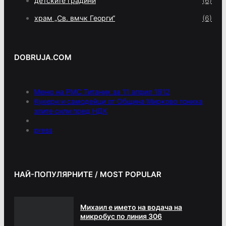
детските градини
(6)
храм „Св. вмчк Георги“
(6)
DOBRUJA.COM
Меню на РМС Титаник за 11 април 1912
Кукери и самодейци от Община Мирково гониха
злите сили пред НДК
press
НАЙ-ПОПУЛЯРНИТЕ / MOST POPULAR
Михаил е името на водача на
микробус по линия 306