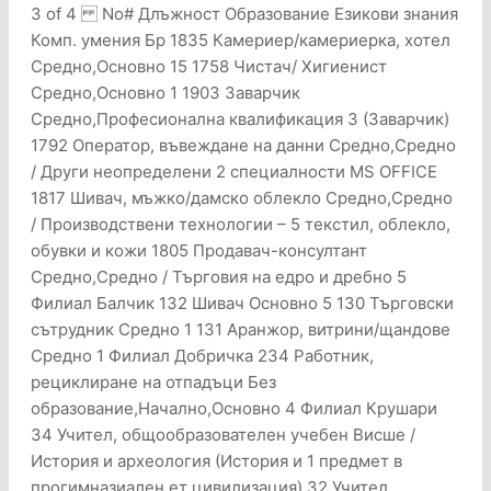
3 of 4 No# Длъжност Образование Езикови знания
Комп. умения Бр 1835 Камериер/камериерка, хотел
Средно,Основно 15 1758 Чистач/ Хигиенист
Средно,Основно 1 1903 Заварчик
Средно,Професионална квалификация 3 (Заварчик)
1792 Оператор, въвеждане на данни Средно,Средно
/ Други неопределени 2 специалности MS OFFICE
1817 Шивач, мъжко/дамско облекло Средно,Средно
/ Производствени технологии – 5 текстил, облекло,
обувки и кожи 1805 Продавач-консултант
Средно,Средно / Търговия на едро и дребно 5
Филиал Балчик 132 Шивач Основно 5 130 Търговски
сътрудник Средно 1 131 Аранжор, витрини/щандове
Средно 1 Филиал Добричка 234 Работник,
рециклиране на отпадъци Без
образование,Начално,Основно 4 Филиал Крушари
34 Учител, общообразователен учебен Висше /
История и археология (История и 1 предмет в
прогимназиален ет цивилизация) 32 Учител,