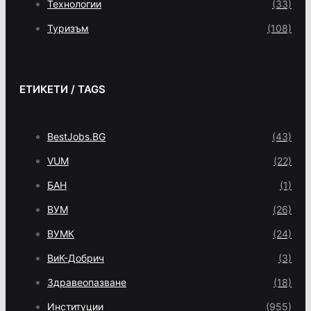
Технологии
(33)
Туризъм
(108)
ЕТИКЕТИ / TAGS
BestJobs.BG
(43)
VUM
(22)
БАН
(1)
ВУМ
(26)
ВУМК
(24)
ВиК-Добрич
(3)
Здравеопазване
(18)
Институции
(955)