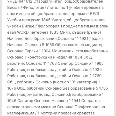
УЧЕБНИ 1612 Старши учител, общообразователен
Висше / Филология (Учител по 1 учебен предмет в
прогимнази общообразователен предмет- БЕЛ)
Учебни програми 1845 Учител, общообразователен
учебен Висше / Философия 1 предмет в гимназиален
етап WORD, интернет 1833 Мияч, съдове (ръчно)
Начално,Без образование,Основно 11 1931 Гладач
Начално,Основно 5 1959 Образователен медиатор
Основно Турски 1 1904 Монтажник, стоманобетонни
Основно 1 конструкции и изделия 1834 Общ
работник Основно 11 1768 Санитар Основно 1 1965
Работник, сглобяване на детайли Основно 6 1935
Работник, сглобяване на детайли Основно 2 1769
Общ работник Основно (шофьор "В" категория) 1
1676 Общ работник Основно,Без образование 5 1785
Работник, животновъд Основно,Без образование 1
1946 Санитар Основно,Начално 1 1941 Оператор,
селскостопански машини Основно,Професионална
квалификация / 1 Моторни превозни средства,