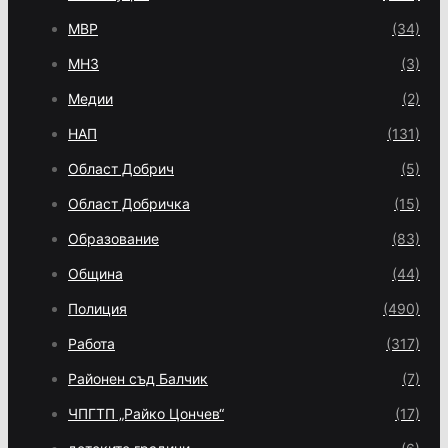
МВР
(34)
МНЗ
(3)
Медии
(2)
НАП
(131)
Област Добрич
(5)
Област Добричка
(15)
Образование
(83)
Община
(44)
Полиция
(490)
Работа
(317)
Районен съд Балчик
(7)
ЧПГТП „Райко Цончев“
(17)