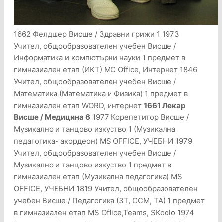
1662 Фелдшер Висше / Здравни грижи 1 1973
Учител, общообразователен учебен Висше /
Информатика и компютърни науки 1 предмет в
гимназиален етап (ИКТ) MC Office, Интернет 1846
Учител, общообразователен учебен Висше /
Математика (Математика и Физика) 1 предмет в
гимназиален етап WORD, интернет
1661 Лекар
Висше / Медицина 6
1977 Корепетитор Висше /
Музикално и танцово изкуство 1 (Музикална
педагогика- акордеон) MS OFFICE, УЧЕБНИ 1979
Учител, общообразователен учебен Висше /
Музикално и танцово изкуство 1 предмет в
гимназиален етап (Музикална педагогика) MS
OFFICE, УЧЕБНИ 1819 Учител, общообразователен
учебен Висше / Педагогика (ЗТ, ССМ, ТА) 1 предмет
в гимназиален етап MS Office,Teams, SKoolo 1974