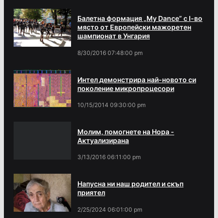
Балетна формация „My Dance” с І-во
място от Европейски мажоретен
шампионат в Унгария
8/30/2016 07:48:00 pm
Интел демонстрира най-новото си
поколение микропроцесори
10/15/2014 09:30:00 pm
Молим, помогнете на Нора -
Актуализирана
3/13/2016 06:11:00 pm
Напусна ни наш родител и скъп
приятел
2/25/2024 06:01:00 pm