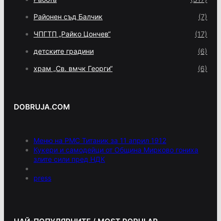
Районен съд Балчик
(7)
ЧПГТП „Райко Цончев“
(17)
детските градини
(6)
храм „Св. вмчк Георги“
(6)
DOBRUJA.COM
Меню на РМС Титаник за 11 април 1912
Кукери и самодейци от Община Мирково гониха
злите сили пред НДК
press