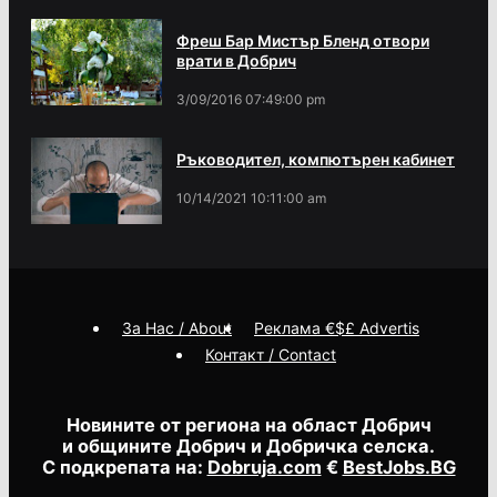
Фреш Бар Мистър Бленд отвори
врати в Добрич
3/09/2016 07:49:00 pm
Ръководител, компютърен кабинет
10/14/2021 10:11:00 am
За Нас / About
Реклама €$£ Advertis
Контакт / Contact
Новините от региона на област Добрич
и общините Добрич и Добричка селска.
С подкрепата на:
Dobruja.com
€
BestJobs.BG