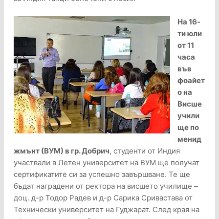
На 16-
ти юли
от 11
часа
във
фоайет
о на
Висше
учили
ще по
менид
жмънт (ВУМ) в гр. Добрич
, студенти от Индия
участвали в Летен университет на ВУМ ще получат
сертификатите си за успешно завършване. Те ще
бъдат наградени от ректора на висшето училище –
доц. д-р Тодор Радев и д-р Сарика Сривастава от
Технически университет на Гуджарат. След края на