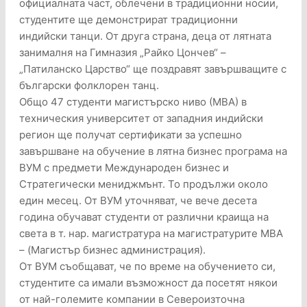
официалната част, облечени в традиционни носии,
студентите ще демонстрират традиционни
индийски танци. От друга страна, деца от лятната
занималня на Гимназия „Райко Цончев“ –
„Патиланско Царство“ ще поздравят завършващите с
български фолклорен танц.
Общо 47 студенти магистърско ниво (МВА) в
техническия университет от западния индийски
регион ще получат сертификати за успешно
завършване на обучение в лятна бизнес програма на
ВУМ с предмети Международен бизнес и
Стратегически мениджмънт. То продължи около
един месец. От ВУМ уточняват, че вече десета
година обучават студенти от различни краища на
света в т. нар. магистратура на магистратурите МВА
– (Магистър бизнес администрация).
От ВУМ съобщават, че по време на обучението си,
студентите са имали възможност да посетят някои
от най-големите компании в Североизточна