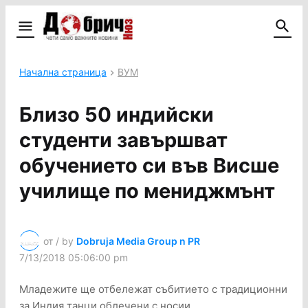
Начална страница
ВУМ
Близо 50 индийски
студенти завършват
обучението си във Висше
училище по мениджмънт
от / by
Dobruja Media Group n PR
7/13/2018 05:06:00 pm
Младежите ще отбележат събитието с традиционни
за Индия танци облечени с носии