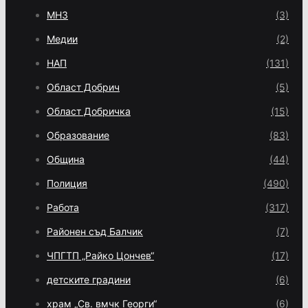
МНЗ
(3)
Медии
(2)
НАП
(131)
Област Добрич
(5)
Област Добричка
(15)
Образование
(83)
Община
(44)
Полиция
(490)
Работа
(317)
Районен съд Балчик
(7)
ЧПГТП „Райко Цончев“
(17)
детските градини
(6)
храм „Св. вмчк Георги“
(6)