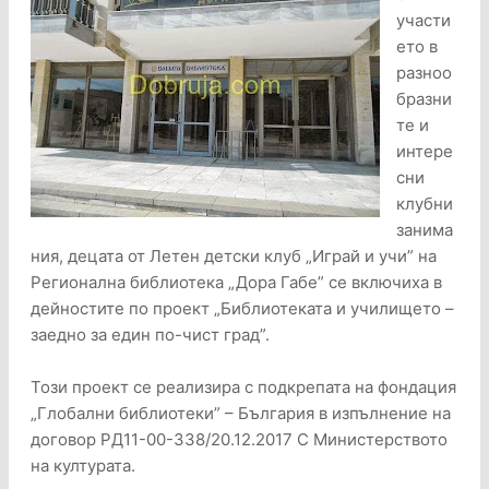
участи
ето в
разноо
бразни
те и
интере
сни
клубни
занима
ния, децата от Летен детски клуб „Играй и учи” на
Регионална библиотека „Дора Габе” се включиха в
дейностите по проект „Библиотеката и училището –
заедно за един по-чист град”.
Този проект се реализира с подкрепата на фондация
„Глобални библиотеки” – България в изпълнение на
договор РД11-00-338/20.12.2017 С Министерството
на културата.