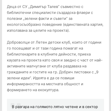
Деца от СУ „Димитър Талев” съвместно с
библиотечни специалисти създадоха флаери с
полезни „зелени факти и съвети” за
екологосъобразно поведение (единствената хартия,
използвана за целите на проекта).
Доброволци от Летен детски клуб, които от години
го посещават и от тази година помагат на
библиотекарите в клубните дейности, приеха
каузата на проекта като своя и заедно с част от най-
активните малчугани от клуба раздаваха на
гражданите и гостите на гр. Добрич листовки с „9
зелени идеи”. Идеята е да се повиши
информираността на местната общност и
формирането на екокултура.
В разгара на голямото лятно четене и в сектор