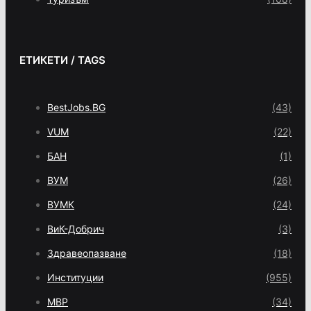
ЕТИКЕТИ / TAGS
BestJobs.BG
(43)
VUM
(22)
БАН
(1)
ВУМ
(26)
ВУМК
(24)
ВиК-Добрич
(3)
Здравеопазване
(18)
Институции
(955)
МВР
(34)