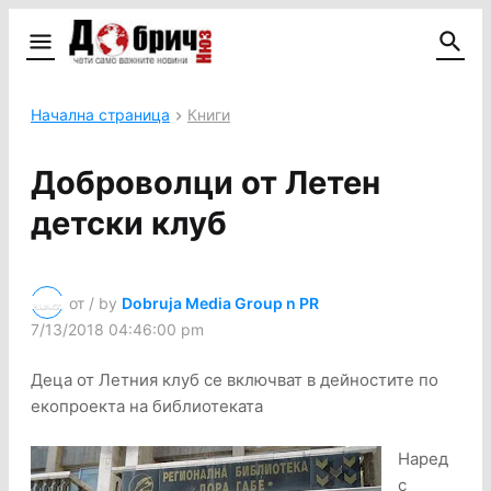
Начална страница
Книги
Доброволци от Летен
детски клуб
от / by
Dobruja Media Group n PR
7/13/2018 04:46:00 pm
Деца от Летния клуб се включват в дейностите по
екопроекта на библиотеката
Наред
с