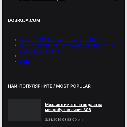
DOBRUJA.COM
Меню на РМС Титаник за 11 април 1912
Кукери и самодейци от Община Мирково гониха
злите сили пред НДК
press
НАЙ-ПОПУЛЯРНИТЕ / MOST POPULAR
Михаил е името на водача на
микробус по линия 306
8/31/2016 08:53:00 pm