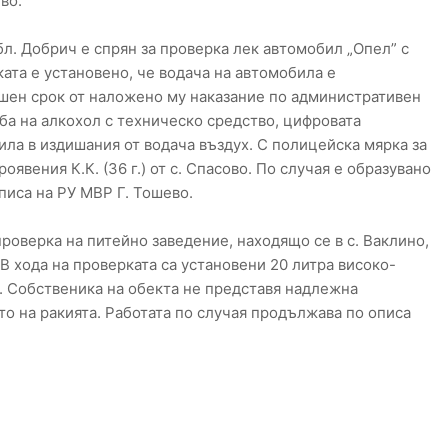
во.
обл. Добрич е спрян за проверка лек автомобил „Опел” с
ата е установено, че водача на автомобила е
шен срок от наложено му наказание по административен
ба на алкохол с техническо средство, цифровата
ила в издишания от водача въздух. С полицейска мярка за
явения К.К. (36 г.) от с. Спасово. По случая е образувано
писа на РУ МВР Г. Тошево.
проверка на питейно заведение, находящо се в с. Ваклино,
. В хода на проверката са установени 20 литра високо-
. Собственика на обекта не представя надлежна
о на ракията. Работата по случая продължава по описа