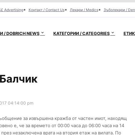
£ Advertising
Контакт / Contact Us
Лекари / Medics
Зъболекари / Den
 / DOBRICH NEWS
КАТЕГОРИИ / CATEGORIES
ЕТИК
 Балчик
017 04:14:00 pm
съобщение за извършена кражба от частен имот, находящ
овено е, че за времето от 00:00 часа до 06:00 часа на 14
през незаключена врата на втория етаж на вилата. По