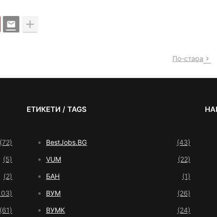
По-стара
ЕТИКЕТИ / TAGS
НА
(72)
BestJobs.BG
(43)
(5)
VUM
(22)
(2)
БАН
(1)
103)
ВУМ
(26)
(61)
ВУМК
(24)