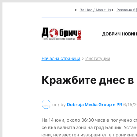
За Нас / About Us
Реклама €$
ДОБРИЧ НОВИНИ
Начална страница
Институции
Кражбите днес в
от / by
Dobruja Media Group n PR
6/15/2
На 14 юни, около 06:30 часа е получено 
се във вилната зона на град Балчик. Устан
юни, неизвестен извършител е проникнал 