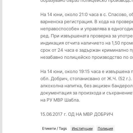
образувано бързо полицейско производст
На 14 юни, около 21:0 часа в с. Спасово, 
варненска регистрация. В хода на проверк
неправоспособен и управлява в едногоди
ред. При извършената проверка за употре
индикация отчита наличието на 1,50 пром
срок от 24 часа е задържан криминално про
незабавно полицейско производство по о
На 14 юни, около 19:15 часа е извършена 
обл. Добрич, стопанисвано от Ж.Ч. (52 г.)
алкохолна напитка, без акцизен бандерол
документация за произхода и съхранениет
на РУ МВР Шабла.
15.06.2017 г. ОД НА МВР ДОБРИЧ
Етикети / Tags
Институции
Полиция