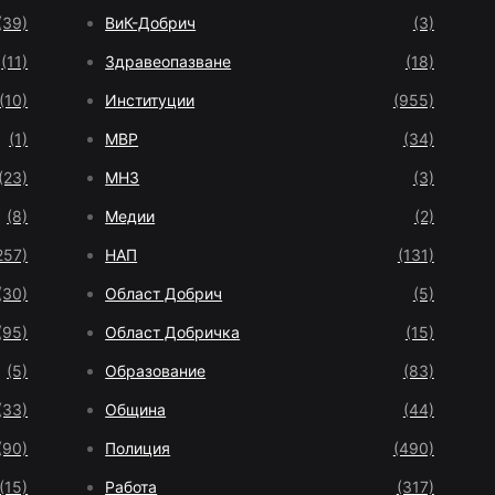
(39)
ВиК-Добрич
(3)
(11)
Здравеопазване
(18)
(10)
Институции
(955)
(1)
МВР
(34)
(23)
МНЗ
(3)
(8)
Медии
(2)
257)
НАП
(131)
(30)
Област Добрич
(5)
(95)
Област Добричка
(15)
(5)
Образование
(83)
(33)
Община
(44)
(90)
Полиция
(490)
(15)
Работа
(317)