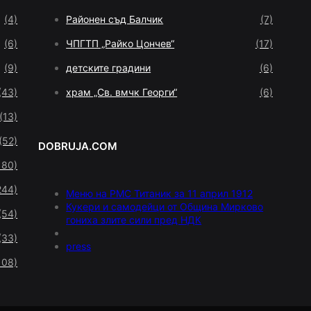
(4)
Районен съд Балчик
(7)
(6)
ЧПГТП „Райко Цончев“
(17)
(9)
детските градини
(6)
(43)
храм „Св. вмчк Георги“
(6)
(13)
(52)
DOBRUJA.COM
180)
244)
Меню на РМС Титаник за 11 април 1912
Кукери и самодейци от Община Мирково
(54)
гониха злите сили пред НДК
(33)
press
108)