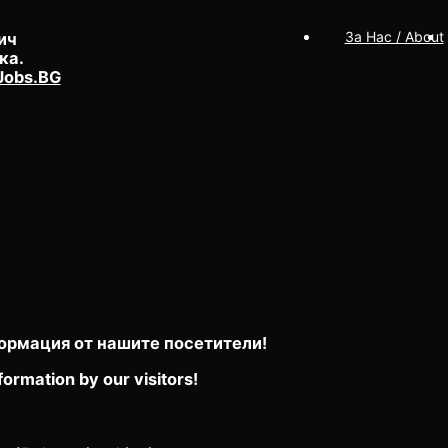
За Нас / About
ич
ка.
Jobs.BG
ормация от нашите посетители!
formation by our visitors!