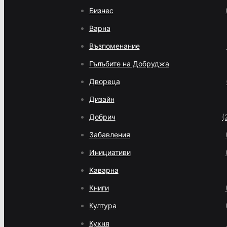
Бизнес
Варна
Възпоменание
Гълъбите на Добруджа
Двореца
Дизайн
Добрич
(
Забавления
Инициативи
Каварна
Книги
Култура
Кухня