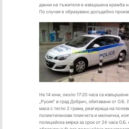
данни на тъжителя е извършена кражба на 
По случая е образувано досъдебно произ
На 14 юни, около 17:20 часа са извършени
„Русия” в град Добрич, обитавани от О.Б. (
маса с тегло 2 грама, реагираща на поле
полиетиленови пликчета и мелничка, коят
полицейска мярка за срок от 24 часа О.Б