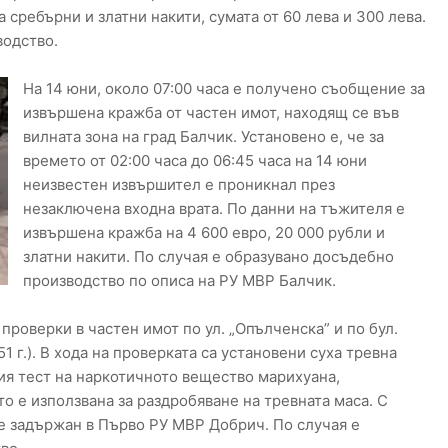
сребърни и златни накити, сумата от 60 лева и 300 лева.
водство.
На 14 юни, около 07:00 часа е получено съобщение за
извършена кражба от частен имот, находящ се във
вилната зона на град Балчик. Установено е, че за
времето от 02:00 часа до 06:45 часа на 14 юни
неизвестен извършител е проникнал през
незаключена входна врата. По данни на тъжителя е
извършена кражба на 4 600 евро, 20 000 рубли и
златни накити. По случая е образувано досъдебно
производство по описа на РУ МВР Балчик.
 проверки в частен имот по ул. „Опълченска” и по бул.
51 г.). В хода на проверката са установени суха тревна
вия тест на наркотичното вещество марихуана,
о е използвана за раздробяване на тревната маса. С
. е задържан в Първо РУ МВР Добрич. По случая е