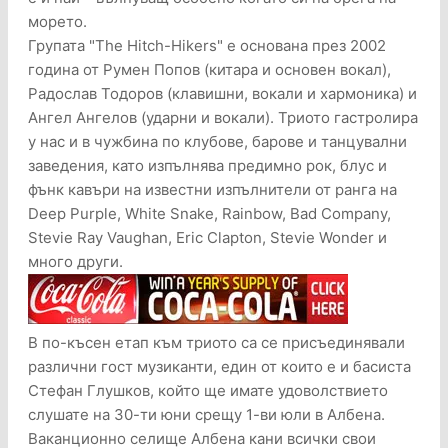
морето.
Групата "The Hitch-Hikers" е основана през 2002
година от Румен Попов (китара и основен вокал),
Радослав Тодоров (клавишни, вокали и хармоника) и
Ангел Ангелов (ударни и вокали). Триото гастролира
у нас и в чужбина по клубове, барове и танцувални
заведения, като изпълнява предимно рок, блус и
фънк кавъри на известни изпълнители от ранга на
Deep Purple, White Snake, Rainbow, Bad Company,
Stevie Ray Vaughan, Eric Clapton, Stevie Wonder и
много други.
В по-късен етап към триото са се присъединявали
различни гост музиканти, един от които е и басиста
Стефан Глушков, който ще имате удоволствието
слушате на 30-ти юни срещу 1-ви юли в Албена.
Ваканционно селище Албена кани всички свои