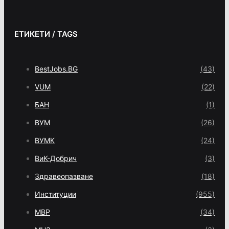
ЕТИКЕТИ / TAGS
BestJobs.BG
(43)
VUM
(22)
БАН
(1)
ВУМ
(26)
ВУМК
(24)
ВиК-Добрич
(3)
Здравеопазване
(18)
Институции
(955)
МВР
(34)