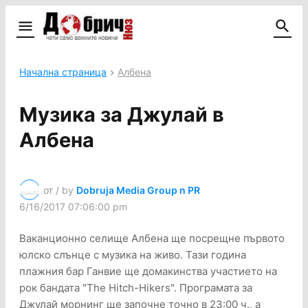
Начална страница
Албена
Музика за Джулай в
Албена
от / by
Dobruja Media Group n PR
6/16/2017 07:06:00 pm
Ваканционно селище Албена ще посрещне първото
юлско слънце с музика на живо. Тази година
плажния бар Ганвие ще домакинства участието на
рок бандата "The Hitch-Hikers". Програмата за
Джулай морнинг ще започне точно в 23:00 ч., а