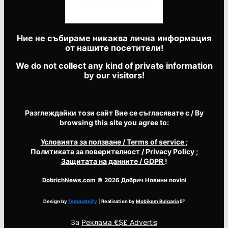
Ние не събираме никаква лична информация
от нашите посетители!
We do not collect any kind of private information
by our visitors!
Разглеждайки този сайт Вие се съгласявате с / By
browsing this site you agree to:
Условията за ползване
/ Terms of service
;
Политиката за поверителност
/ Privacy Policy
;
Защитата на данните
/ GDPR
!
DobrichNews.com
© 2026 Добрич Новини novini
Design by
Templateify
| Realisation by
Mobikom Bulgaria
5³
За
Реклама €$£ Advertis