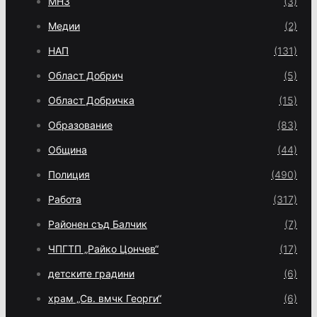
МНЗ
(3)
Медии
(2)
НАП
(131)
Област Добрич
(5)
Област Добричка
(15)
Образование
(83)
Община
(44)
Полиция
(490)
Работа
(317)
Районен съд Балчик
(7)
ЧПГТП „Райко Цончев“
(17)
детските градини
(6)
храм „Св. вмчк Георги“
(6)