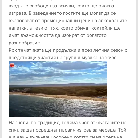
входът е свободен за всички, които ще очакват
изгрева. В заведението гостите ще могат да се
възползват от промоционални цени на алкохолните
напитки, а тези от тях, които обичат коктейли ще
имат възможността да избират от богатото
разнообразие.
Рок тематиката ще продължи и през летния сезон с
предстоящи участия на групи и музика на живо.
На 1 юли, по традиция, голяма част от българите не
спят, за да посрещнат първия изгрев за месеца. Той
е и най – вълнуващ особено когато си на брега на