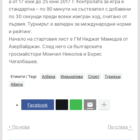
а от 17 юни до 25 юни 2017 г. Контролата за игра е
стандартна – по 90 минути на състезател с добавени
по 30 секунди преди всеки изигран ход, считано от
първия. Турнирът е валиден за международни норми
и рейтинг.
Начело на стартовия лист е ГМ Ниджат Мамедов от
Азербайджан. След него са българските
гросмайстори Момчил Николов и Борис
Чаталбашев.
Етикети / Tags
Албена
Инициативи
Спорт
Туризъм
Albena
Facebook
По-нова
По-стара