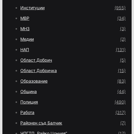
Институции
(955)
МВР
(34)
МНЗ
(3)
Медии
(2)
НАП
(131)
Област Добрич
(5)
Област Добричка
(15)
Образование
(83)
Община
(44)
Полиция
(490)
Работа
(317)
Районен съд Балчик
(7)
ЧПГТП „Райко Цончев“
(17)