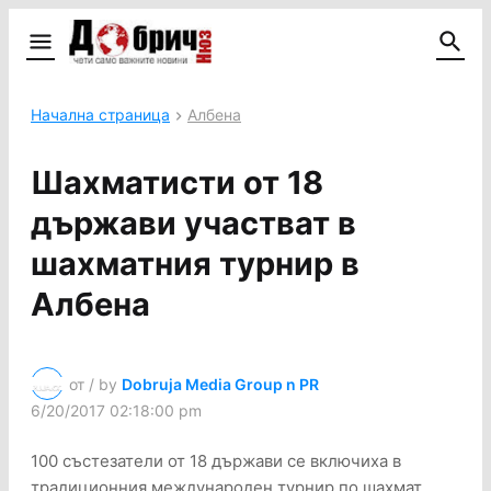
Начална страница
Албена
Шахматисти от 18
държави участват в
шахматния турнир в
Албена
от / by
Dobruja Media Group n PR
6/20/2017 02:18:00 pm
100 състезатели от 18 държави се включиха в
традиционния международен турнир по шахмат,