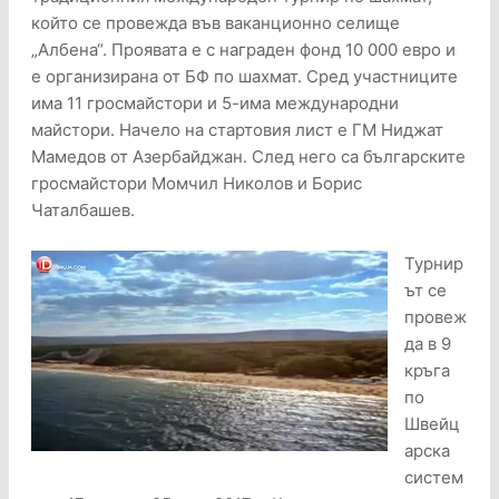
който се провежда във ваканционно селище
„Албена“. Проявата е с награден фонд 10 000 евро и
е организирана от БФ по шахмат. Сред участниците
има 11 гросмайстори и 5-има международни
майстори. Начело на стартовия лист е ГМ Ниджат
Мамедов от Азербайджан. След него са българските
гросмайстори Момчил Николов и Борис
Чаталбашев.
Турнир
ът се
провеж
да в 9
кръга
по
Швейц
арска
систем