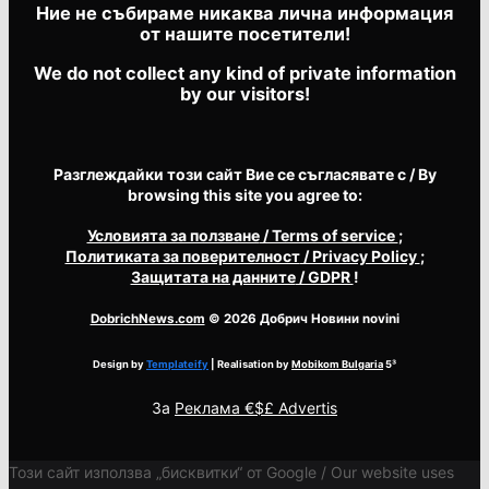
Ние не събираме никаква лична информация
от нашите посетители!
We do not collect any kind of private information
by our visitors!
Разглеждайки този сайт Вие се съгласявате с / By
browsing this site you agree to:
Условията за ползване
/ Terms of service
;
Политиката за поверителност
/ Privacy Policy
;
Защитата на данните
/ GDPR
!
DobrichNews.com
© 2026 Добрич Новини novini
Design by
Templateify
| Realisation by
Mobikom Bulgaria
5³
За
Реклама €$£ Advertis
Този сайт използва „бисквитки“ от Google / Our website uses