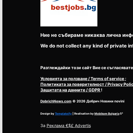
Ние не събираме никаква лична инф
We do not collect any kind of private in
Разглеждайки този сайт Вие се съгласявате с 
Условията за ползване
/ Terms of service
;
Политиката за поверителност
/ Privacy Poli
Защитата на данните
/ GDPR
!
DobrichNews.com
© 2026 Добрич Новини novini
Design by
Templateify
| Realisation by
Mobikom Bulgaria
5³
За
Реклама €$£ Advertis