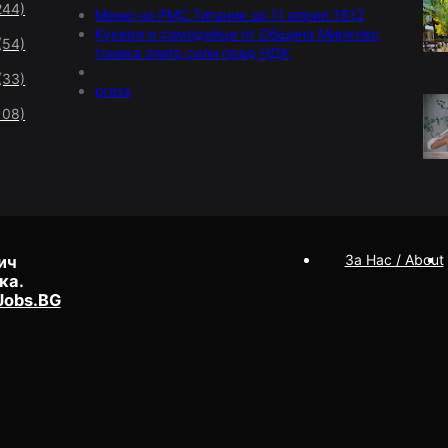
244)
Меню на РМС Титаник за 11 април 1912
Кукери и самодейци от Община Мирково
(54)
гониха злите сили пред НДК
(33)
press
108)
За Нас / About
ич
ка.
Jobs.BG