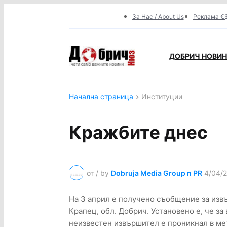
За Нас / About Us
Реклама €$
ДОБРИЧ НОВИНИ
Начална страница
Институции
Кражбите днес
от / by
Dobruja Media Group n PR
4/04/2
На 3 април е получено съобщение за извъ
Крапец, обл. Добрич. Установено е, че за 
неизвестен извършител е проникнал в ме