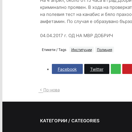
На 4 април, около 01:15 часа в град Добри
криминално проявен. В хода на проверката
на полевия тест на канабис и бяло прахоо
амфетамин. По случая е образувано бърз
04.04.2017 г. ОД НА МВР ДОБРИЧ
Етикети / Tags
Институции
Полиция
Facebook
Twitter
По-нова
КАТЕГОРИИ / CATEGORIES