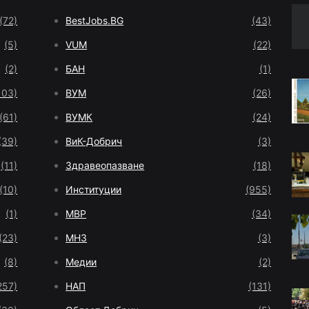
(72)
BestJobs.BG
(43)
(5)
VUM
(22)
(2)
БАН
(1)
103)
ВУМ
(26)
(61)
ВУМК
(24)
(39)
ВиК-Добрич
(3)
(11)
Здравеопазване
(18)
(10)
Институции
(955)
(1)
МВР
(34)
(23)
МНЗ
(3)
(8)
Медии
(2)
257)
НАП
(131)