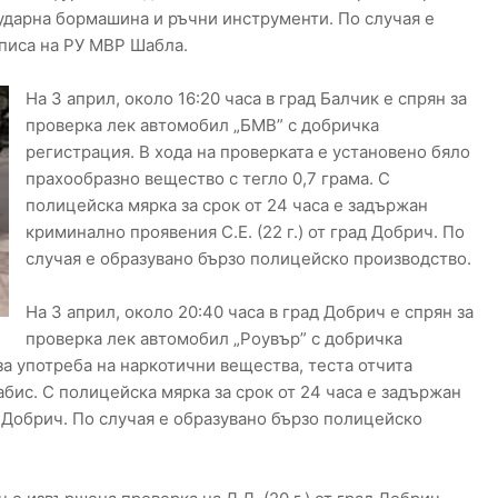
, ударна бормашина и ръчни инструменти. По случая е
писа на РУ МВР Шабла.
На 3 април, около 16:20 часа в град Балчик е спрян за
проверка лек автомобил „БМВ” с добричка
регистрация. В хода на проверката е установено бяло
прахообразно вещество с тегло 0,7 грама. С
полицейска мярка за срок от 24 часа е задържан
криминално проявения С.Е. (22 г.) от град Добрич. По
случая е образувано бързо полицейско производство.
На 3 април, около 20:40 часа в град Добрич е спрян за
проверка лек автомобил „Роувър” с добричка
а употреба на наркотични вещества, теста отчита
абис. С полицейска мярка за срок от 24 часа е задържан
д Добрич. По случая е образувано бързо полицейско