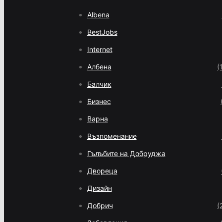
Albena
BestJobs
Internet
Албена
(
Балчик
Бизнес
Варна
Възпоменание
Гълъбите на Добруджа
Двореца
Дизайн
Добрич
(