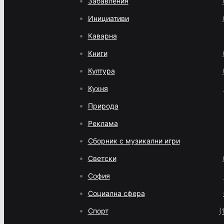
Забавления
Инициативи
Каварна
Книги
Култура
Кухня
Природа
Реклама
Сборник с музикални игри
Светски
София
Социална сфера
Спорт
(