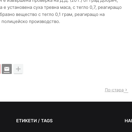
ч е извършена проверка на Д.Д. (20 г.) от град Добрич,
 е установена суха тревна маса, с тегло 0,7, реагиращо
бразно вещество с тегло 0,1 грам, реагиращо на
о полицейско производство.
По-стара
ЕТИКЕТИ / TAGS
НА