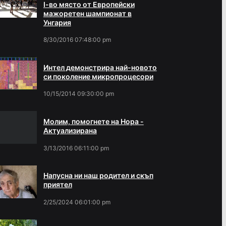
І-во място от Европейски
мажоретен шампионат в
Унгария
8/30/2016 07:48:00 pm
Интел демонстрира най-новото
си поколение микропроцесори
10/15/2014 09:30:00 pm
Молим, помогнете на Нора -
Актуализирана
3/13/2016 06:11:00 pm
Напусна ни наш родител и скъп
приятел
2/25/2024 06:01:00 pm