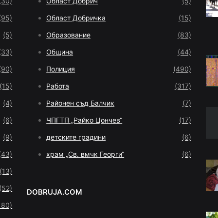
(30)
Област Добрич
(5)
(95)
Област Добричка
(15)
(5)
Образование
(83)
(33)
Община
(44)
(90)
Полиция
(490)
(15)
Работа
(317)
(4)
Районен съд Балчик
(7)
(6)
ЧПГТП „Райко Цончев“
(17)
(9)
детските градини
(6)
(43)
храм „Св. вмчк Георги“
(6)
(13)
(52)
DOBRUJA.COM
180)