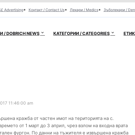
£ Advertising
Контакт / Contact Us
Лекари / Medics
Зъболекари / Den
 / DOBRICH NEWS
КАТЕГОРИИ / CATEGORIES
ЕТИК
017 11:46:00 am
ршена кражба от частен имот на територията на с.
времето от 1 март до 3 април, чрез взлом на входна врата
тален фургон. По данни на тъжителя е извършена кражба