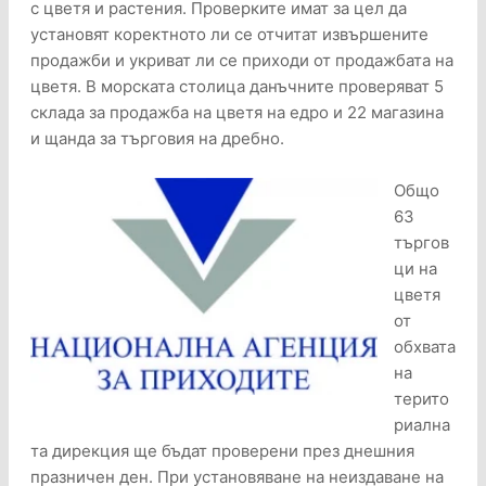
с цветя и растения. Проверките имат за цел да
установят коректното ли се отчитат извършените
продажби и укриват ли се приходи от продажбата на
цветя. В морската столица данъчните проверяват 5
склада за продажба на цветя на едро и 22 магазина
и щанда за търговия на дребно.
Общо
63
търгов
ци на
цветя
от
обхвата
на
терито
риална
та дирекция ще бъдат проверени през днешния
празничен ден. При установяване на неиздаване на