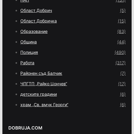
Област Добрич
(5)
Област Добричка
(15)
Образование
(83)
Община
(44)
Полиция
(490)
Работа
(317)
Районен съд Балчик
(7)
ЧПГТП „Райко Цончев“
(17)
детските градини
(6)
храм „Св. вмчк Георги“
(6)
DOBRUJA.COM