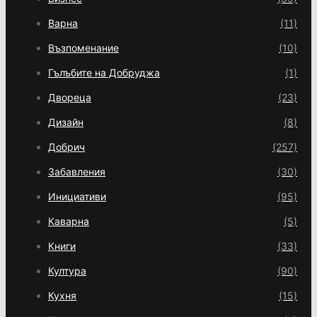
Варна
(11)
Възпоменание
(10)
Гълъбите на Добруджа
(1)
Двореца
(23)
Дизайн
(8)
Добрич
(257)
Забавления
(30)
Инициативи
(95)
Каварна
(5)
Книги
(33)
Култура
(90)
Кухня
(15)