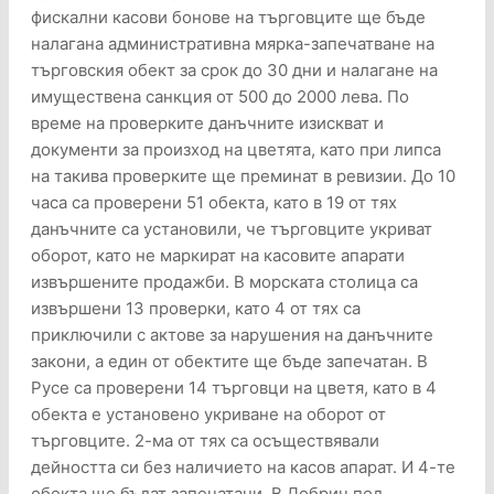
фискални касови бонове на търговците ще бъде
налагана административна мярка-запечатване на
търговския обект за срок до 30 дни и налагане на
имуществена санкция от 500 до 2000 лева. По
време на проверките данъчните изискват и
документи за произход на цветята, като при липса
на такива проверките ще преминат в ревизии. До 10
часа са проверени 51 обекта, като в 19 от тях
данъчните са установили, че търговците укриват
оборот, като не маркират на касовите апарати
извършените продажби. В морската столица са
извършени 13 проверки, като 4 от тях са
приключили с актове за нарушения на данъчните
закони, а един от обектите ще бъде запечатан. В
Русе са проверени 14 търговци на цветя, като в 4
обекта е установено укриване на оборот от
търговците. 2-ма от тях са осъществявали
дейността си без наличието на касов апарат. И 4-те
обекта ще бъдат запечатани. В Добрич под