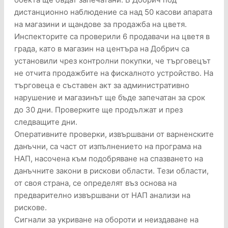
дистанционно наблюдение са над 50 касови апарата
на магазини и щандове за продажба на цветя.
Инспекторите са проверили 6 продавачи на цветя в
града, като в магазин на центъра на Добрич са
установили чрез контролни покупки, че търговецът
не отчита продажбите на фискалното устройство. На
търговеца е съставен акт за административно
нарушение и магазинът ще бъде запечатан за срок
до 30 дни. Проверките ще продължат и през
следващите дни.
Оперативните проверки, извършвани от варненските
данъчни, са част от изпълнението на програма на
НАП, насочена към подобряване на спазването на
данъчните закони в рискови области. Тези области,
от своя страна, се определят въз основа на
предварително извършвани от НАП анализи на
рискове.
Сигнали за укриване на обороти и неиздаване на