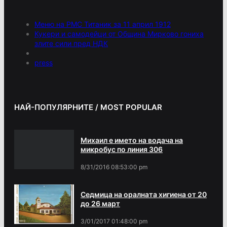
Меню на РМС Титаник за 11 април 1912
Кукери и самодейци от Община Мирково гониха
злите сили пред НДК
press
НАЙ-ПОПУЛЯРНИТЕ / MOST POPULAR
Михаил е името на водача на
микробус по линия 306
8/31/2016 08:53:00 pm
Седмица на оралната хигиена от 20
до 26 март
3/01/2017 01:48:00 pm