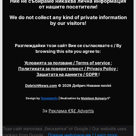
Ние не събираме никаква лична информация
от нашите посетители!
We do not collect any kind of private information
by our visitors!
Разглеждайки този сайт Вие се съгласявате с / By
browsing this site you agree to:
Условията за ползване
/ Terms of service
;
Политиката за поверителност
/ Privacy Policy
;
Защитата на данните
/ GDPR
!
DobrichNews.com
© 2026 Добрич Новини novini
Design by
Templateify
| Realisation by
Mobikom Bulgaria
5³
За
Реклама €$£ Advertis
Този сайт използва „бисквитки“ от Google / Our website uses
cookies from Google...
Повече информация / Learn more