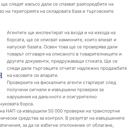
ще следят изкъсо дали се спазват разпоредбите на
о на територията на складовата база и търговските
Агентите ще инспектират на входа и на изхода на
борсата, ще се описват камионите, които влизат и
напускат базата. Освен това ще се проверява дали
товарът отговаря на описаното в товарителниците и
другите документи, придружаващи стоката. Ще се
следи дали търговците отчитат надлежно продажбите
на касовите си апарати.
Проверките на фискалните агенти стартират след
получени сигнали и извършени проверки за
нарушения на данъчното и осигурително
чуковата борса.
и на НАП са извършили 50 000 проверки на транспортни
хнически средства за контрол. В резултат на извършените
печения, за да се избегне отклонение от облагане,