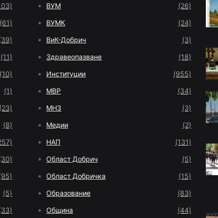
103)
ВУМ
(26)
(61)
ВУМК
(24)
(39)
ВиК-Добрич
(3)
(11)
Здравеопазване
(18)
(10)
Институции
(955)
(1)
МВР
(34)
(23)
МНЗ
(3)
(8)
Медии
(2)
257)
НАП
(131)
(30)
Област Добрич
(5)
(95)
Област Добричка
(15)
(5)
Образование
(83)
(33)
Община
(44)