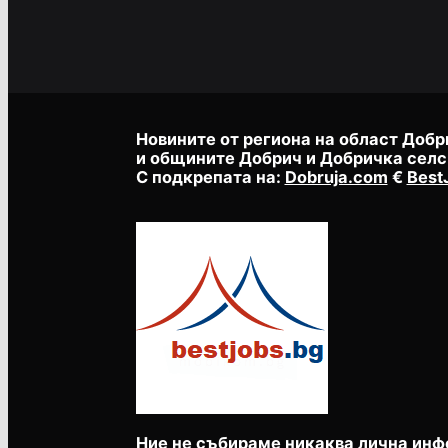
Новините от региона на област Добр
и общините Добрич и Добричка селс
С подкрепата на:
Dobruja.com
€
Best
Ние не събираме никаква лична инф