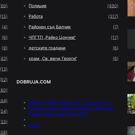
(90)
Полиция
(490)
(15)
Работа
(317)
(4)
Районен съд Балчик
(7)
(6)
ЧПГТП „Райко Цончев“
(17)
(9)
детските градини
(6)
(43)
храм „Св. вмчк Георги“
(6)
(13)
(52)
DOBRUJA.COM
180)
244)
Меню на РМС Титаник за 11 април 1912
Кукери и самодейци от Община Мирково
(54)
гониха злите сили пред НДК
(33)
press
108)