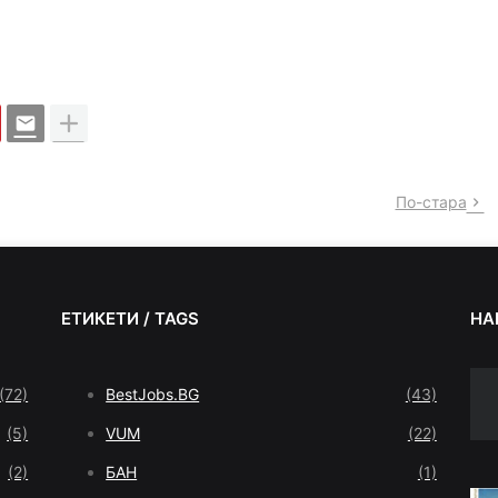
По-стара
ЕТИКЕТИ / TAGS
НА
(72)
BestJobs.BG
(43)
(5)
VUM
(22)
(2)
БАН
(1)