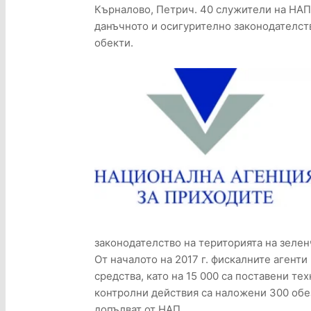
Кърналово, Петрич. 40 служители на НАП 
данъчното и осигурително законодателств
обекти.
законодателство на територията на зелен
От началото на 2017 г. фискалните агент
средства, като на 15 000 са поставени те
контролни действия са наложени 300 обез
допълват от НАП.