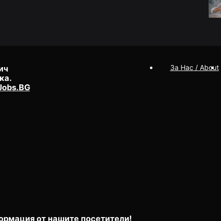
За Нас / About
ич
ка.
Jobs.BG
ормация от нашите посетители!