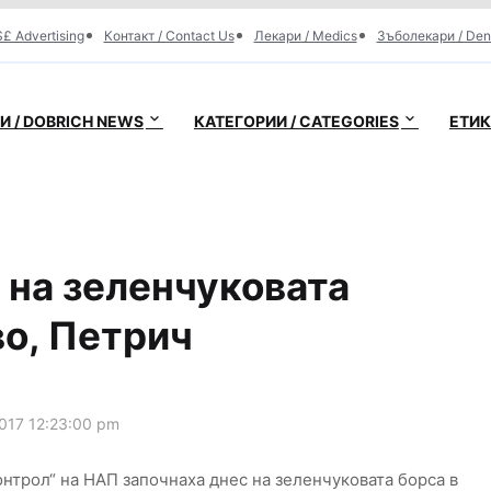
£ Advertising
Контакт / Contact Us
Лекари / Medics
Зъболекари / Den
 / DOBRICH NEWS
КАТЕГОРИИ / CATEGORIES
ЕТИК
 на зеленчуковата
о, Петрич
017 12:23:00 pm
нтрол“ на НАП започнаха днес на зеленчуковата борса в