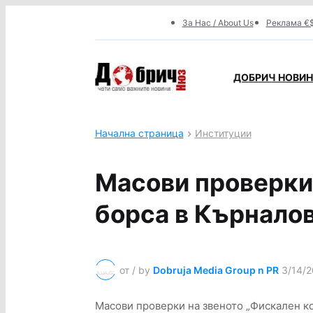
За Нас / About Us
Реклама €$
ДОБРИЧ НОВИНИ
Начална страница
Институции
Масови проверки
борса в Кърналов
от / by
Dobruja Media Group n PR
3/14/2
Масови проверки на звеното „Фискален ко