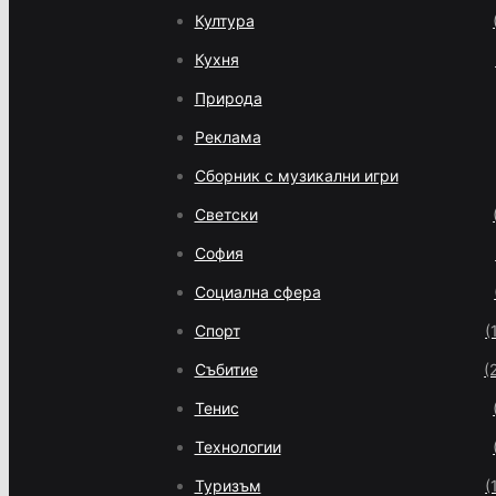
Култура
Кухня
Природа
Реклама
Сборник с музикални игри
Светски
София
Социална сфера
Спорт
(
Събитие
(
Тенис
Технологии
Туризъм
(