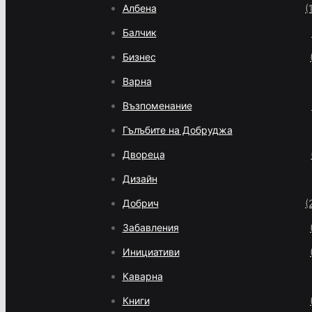
Албена
(
Балчик
Бизнес
Варна
Възпоменание
Гълъбите на Добруджа
Двореца
Дизайн
Добрич
(
Забавления
Инициативи
Каварна
Книги