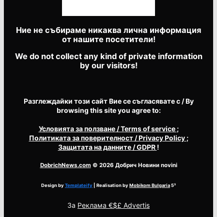
Ние не събираме никаква лична информация
от нашите посетители!
We do not collect any kind of private information
by our visitors!
Разглеждайки този сайт Вие се съгласявате с / By
browsing this site you agree to:
Условията за ползване
/ Terms of service
;
Политиката за поверителност
/ Privacy Policy
;
Защитата на данните
/ GDPR
!
DobrichNews.com
© 2026 Добрич Новини novini
Design by
Templateify
| Realisation by
Mobikom Bulgaria
5³
За
Реклама €$£ Advertis