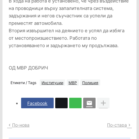
В хода на работа е установено, че чрез въздействие
на проводници върху запалителната система,
задържания и негов съучастник са успели да
преместят автомобила.
Втория извършител на деянието е успял да избяга
от местопроизшествието. Работата по
установяването и задържането му продължава.
ОД МВР ДОБРИЧ
Етикети / Tags
Институции
МВР
Полиция
Facebook
По-нова
По-стара