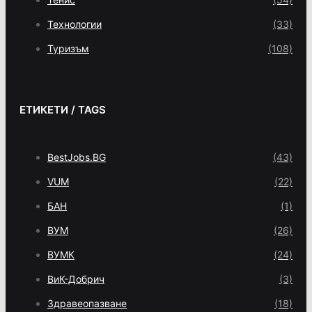
Технологии
(33)
Туризъм
(108)
ЕТИКЕТИ / TAGS
BestJobs.BG
(43)
VUM
(22)
БАН
(1)
ВУМ
(26)
ВУМК
(24)
ВиК-Добрич
(3)
Здравеопазване
(18)