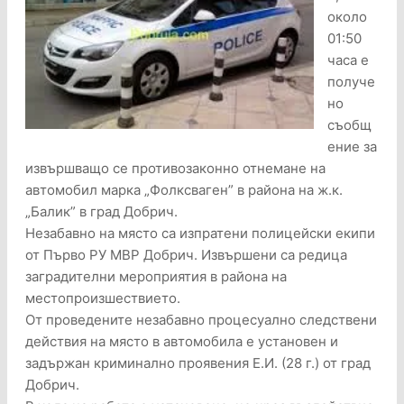
около
01:50
часа е
получе
но
съобщ
ение за
извършващо се противозаконно отнемане на
автомобил марка „Фолксваген” в района на ж.к.
„Балик” в град Добрич.
Незабавно на място са изпратени полицейски екипи
от Първо РУ МВР Добрич. Извършени са редица
заградителни мероприятия в района на
местопроизшествието.
От проведените незабавно процесуално следствени
действия на място в автомобила е установен и
задържан криминално проявения Е.И. (28 г.) от град
Добрич.