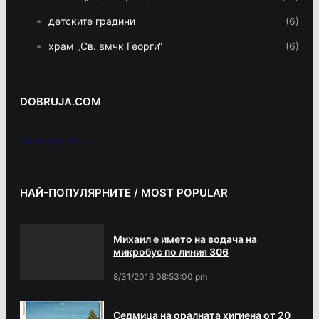
детските градини
(6)
храм „Св. вмчк Георги“
(6)
DOBRUJA.COM
Зарежда се...
НАЙ-ПОПУЛЯРНИТЕ / MOST POPULAR
Михаил е името на водача на
микробус по линия 306
8/31/2016 08:53:00 pm
Седмица на оралната хигиена от 20