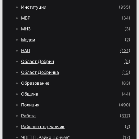
Институции
(955)
МВР
(34)
МНЗ
(3)
Медии
(2)
НАП
(131)
Област Добрич
(5)
Област Добричка
(15)
Образование
(83)
Община
(44)
Полиция
(490)
Работа
(317)
Районен съд Балчик
(7)
ЧПГТП „Райко Цончев“
(17)