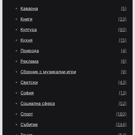
Каварна
(5)
Книги
(33)
Култура
(90)
Кухня
(15)
Природа
(4)
Реклама
(6)
Сборник с музикални игри
(9)
Светски
(43)
София
(13)
Социална сфера
(52)
Спорт
(180)
Събитие
(244)
Тенис
(54)