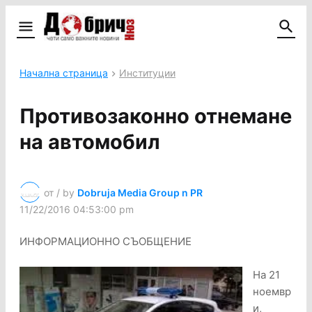
Начална страница
Институции
Противозаконно отнемане
на автомобил
от / by
Dobruja Media Group n PR
11/22/2016 04:53:00 pm
ИНФОРМАЦИОННО СЪОБЩЕНИЕ
На 21
ноемвр
и,