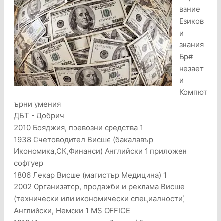
вание
Езиков
и
знания
Бр#
незает
и
Компют
ърни умения
ДБТ - Добрич
2010 Бояджия, превозни средства 1
1938 Счетоводител Висше (бакалавър
Икономика,СК,Финанси) Английски 1 приложен
софтуер
1806 Лекар Висше (магистър Медицина) 1
2002 Организатор, продажби и реклама Висше
(технически или икономически специалности)
Английски, Немски 1 MS OFFICE