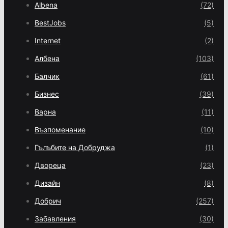
Albena
(72)
BestJobs
(5)
Internet
(2)
Албена
(103)
Балчик
(61)
Бизнес
(39)
Варна
(11)
Възпоменание
(10)
Гълъбите на Добруджа
(1)
Двореца
(23)
Дизайн
(8)
Добрич
(257)
Забавления
(30)