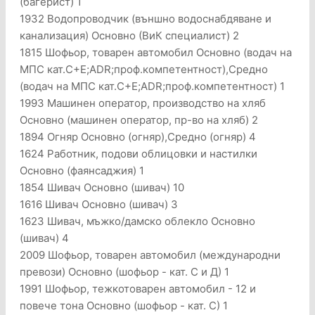
(багерист) 1
1932 Водопроводчик (външно водоснабдяване и
канализация) Основно (ВиК специалист) 2
1815 Шофьор, товарен автомобил Основно (водач на
МПС кат.C+E;ADR;проф.компетентност),Средно
(водач на МПС кат.C+E;ADR;проф.компетентност) 1
1993 Машинен оператор, производство на хляб
Основно (машинен оператор, пр-во на хляб) 2
1894 Огняр Основно (огняр),Средно (огняр) 4
1624 Работник, подови облицовки и настилки
Основно (фаянсаджия) 1
1854 Шивач Основно (шивач) 10
1616 Шивач Основно (шивач) 3
1623 Шивач, мъжко/дамско облекло Основно
(шивач) 4
2009 Шофьор, товарен автомобил (международни
превози) Основно (шофьор - кат. С и Д) 1
1991 Шофьор, тежкотоварен автомобил - 12 и
повече тона Основно (шофьор - кат. С) 1