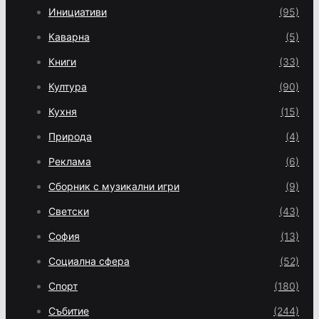
Инициативи
(95)
Каварна
(5)
Книги
(33)
Култура
(90)
Кухня
(15)
Природа
(4)
Реклама
(6)
Сборник с музикални игри
(9)
Светски
(43)
София
(13)
Социална сфера
(52)
Спорт
(180)
Събитие
(244)