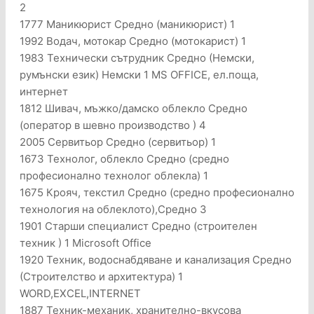
2
1777 Маникюрист Средно (маникюрист) 1
1992 Водач, мотокар Средно (мотокарист) 1
1983 Технически сътрудник Средно (Немски,
румънски език) Немски 1 MS OFFICE, ел.поща,
интернет
1812 Шивач, мъжко/дамско облекло Средно
(оператор в шевно производство ) 4
2005 Сервитьор Средно (сервитьор) 1
1673 Технолог, облекло Средно (средно
професионално технолог облекла) 1
1675 Крояч, текстил Средно (средно професионално
технология на облеклото),Средно 3
1901 Старши специалист Средно (строителен
техник ) 1 Microsoft Office
1920 Техник, водоснабдяване и канализация Средно
(Строителство и архитектура) 1
WORD,EXCEL,INTERNET
1887 Техник-механик, хранително-вкусова