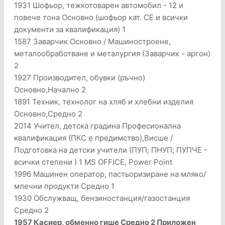
1931 Шофьор, тежкотоварен автомобил - 12 и
повече тона Основно (шофьор кат. CЕ и всички
документи за квалификация) 1
1587 Заварчик Основно / Машиностроене,
металообработване и металургия (Заварчик - аргон)
2
1927 Производител, обувки (ръчно)
Основно,Начално 2
1891 Техник, технолог на хляб и хлебни изделия
Основно,Средно 2
2014 Учител, детска градина Професионална
квалификация (ПКС е предимство),Висше /
Подготовка на детски учители (ПУП; ПНУП; ПУПЧЕ -
всички степени ) 1 MS OFFICE, Power Point
1996 Машинен оператор, пастьоризиране на мляко/
млечни продукти Средно 1
1930 Обслужващ, бензиностанция/газостанция
Средно 2
1957 Касиер, обменно гише Средно 2 Приложен