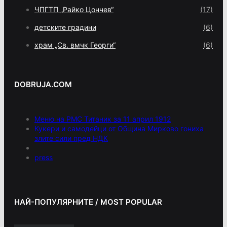
ЧПГТП „Райко Цончев“
(17)
детските градини
(6)
храм „Св. вмчк Георги“
(6)
DOBRUJA.COM
Меню на РМС Титаник за 11 април 1912
Кукери и самодейци от Община Мирково гониха
злите сили пред НДК
press
НАЙ-ПОПУЛЯРНИТЕ / MOST POPULAR