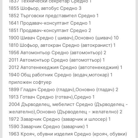
1837 Технически секретар Средно 1
1855 Шофьор, автобус Средно 3
1852 Търговски представител Средно 1
1641 Продавач-консултант Средно 1
1851 Продавач-консултант Средно 2
1900 Шивач Средно ( шивач),Основно (шивач) 10
1810 Шофьор, автокран Средно (автокранист) 1
1956 Автомонтьор Средно (автомонтьор) 2
2011 Автомонтьор Средно (автомоттьор) 1
2012 Автотенекеджия Средно (автотенекеджия) 1
1940 Общ работник Средно (водач,мотокар) 1
приложен софтуер
1899 Гладач Средно (гладач),Основно (гладач) 2
1913 Готвач Средно (готвач),Средно 1
2004 Дърводелец, мебелист Средно (Дърводелец -
желателно),Основно (Дърводелец - желателно) 2
1972 Заварчик Средно (заварчик и шлосер) 1
1590 Заварчик Средно (заварчик) 1
1963 Крояч, обувни изделия Средно (крояч, обувки)