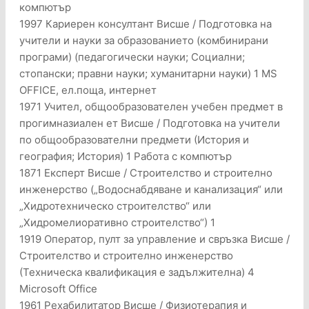
компютър
1997 Кариерен консултант Висше / Подготовка на
учители и науки за образованието (комбинирани
програми) (педагогически науки; Социални;
стопански; правни науки; хуманитарни науки) 1 MS
OFFICE, ел.поща, интернет
1971 Учител, общообразователен учебен предмет в
прогимназиален ет Висше / Подготовка на учители
по общообразователни предмети (История и
география; История) 1 Работа с компютър
1871 Експерт Висше / Строителство и строително
инженерство („Водоснабдяване и канализация“ или
„Хидротехническо строителство“ или
„Хидромелиоративно строителство“) 1
1919 Оператор, пулт за управление и свръзка Висше /
Строителство и строително инженерство
(Техническа квалификация е задължителна) 4
Microsoft Office
1961 Рехабилитатор Висше / Физиотерапия и