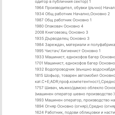
одитор в публичния сектор) 1
1964 Производител, обувки (ръчно) Начал
1934 Общ работник Начално,Основно 2
1987 Общ работник Основно 1
1980 Опаковач Основно 4
2008 Книговезец Основно 3
1935 Дърводелец Основно 3
1984 Зареждач, материали и полуфабрика
1995 Чистач/ Хигиенист Основно 1
1933 Машинист, еднокофов багер Основно 
1701 Машинист, еднокофов багер Основно 
1932 Водопроводчик (външно водоснабдяв
1815 Шофьор, товарен автомобил Основно
кат.C+E;ADR;проф.компетентност),Средно
1757 Шивач, мъжко/дамско облекло Осно
(машинен оператор шевно производство )
1993 Машинен оператор, производство на 
1894 Огняр Основно (огняр),Средно (огня
1624 Работник, подови облицовки и насти