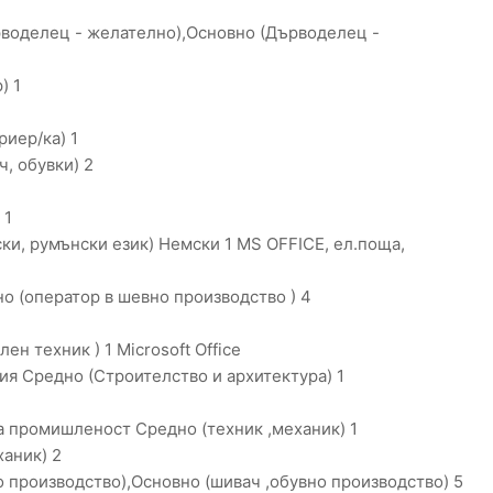
воделец - желателно),Основно (Дърводелец -
) 1
иер/ка) 1
, обувки) 2
 1
и, румънски език) Немски 1 MS OFFICE, ел.поща,
о (оператор в шевно производство ) 4
н техник ) 1 Microsoft Office
ия Средно (Строителство и архитектура) 1
а промишленост Средно (техник ,механик) 1
ханик) 2
о производство),Основно (шивач ,обувно производство) 5