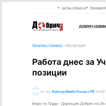
За Нас / About Us
Реклама €$
ДОБРИЧ НОВИНИ
Начална страница
Институции
Работа днес за У
позиции
от / by
Dobruja Media Group n PR
10/26/
Бюро по Труда - Дирекция, Добрич на 26 