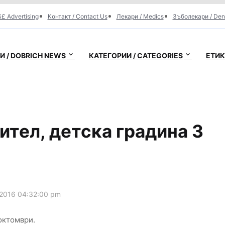
£ Advertising
Контакт / Contact Us
Лекари / Medics
Зъболекари / Den
 / DOBRICH NEWS
КАТЕГОРИИ / CATEGORIES
ЕТИК
чител, детска градина 3
2016 04:32:00 pm
октомври.