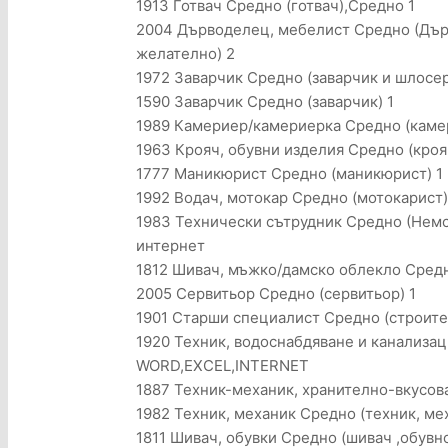
1913 Готвач Средно (готвач),Средно 1
2004 Дърводелец, мебелист Средно (Дър
желателно) 2
1972 Заварчик Средно (заварчик и шлосер
1590 Заварчик Средно (заварчик) 1
1989 Камериер/камериерка Средно (камер
1963 Крояч, обувни изделия Средно (крояч
1777 Маникюрист Средно (маникюрист) 1
1992 Водач, мотокар Средно (мотокарист)
1983 Технически сътрудник Средно (Немск
интернет
1812 Шивач, мъжко/дамско облекло Средн
2005 Сервитьор Средно (сервитьор) 1
1901 Старши специалист Средно (строителе
1920 Техник, водоснабдяване и канализац
WORD,EXCEL,INTERNET
1887 Техник-механик, хранително-вкусов
1982 Техник, механик Средно (техник, ме
1811 Шивач, обувки Средно (шивач ,обувн