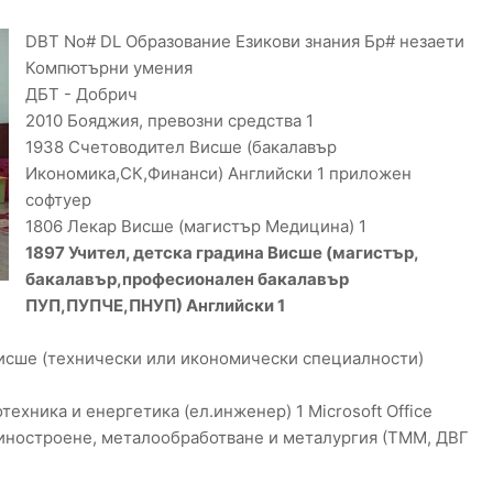
DBT No# DL Образование Езикови знания Бр# незаети
Компютърни умения
ДБТ - Добрич
2010 Бояджия, превозни средства 1
1938 Счетоводител Висше (бакалавър
Икономика,СК,Финанси) Английски 1 приложен
софтуер
1806 Лекар Висше (магистър Медицина) 1
1897 Учител, детска градина Висше (магистър,
бакалавър,професионален бакалавър
ПУП,ПУПЧЕ,ПНУП) Английски 1
исше (технически или икономически специалности)
ехника и енергетика (ел.инженер) 1 Microsoft Office
иностроене, металообработване и металургия (ТММ, ДВГ