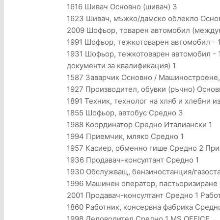
1616 Шивач Основно (шивач) 3
1623 Шивач, мъжко/дамско облекло Основ
2009 Шофьор, товарен автомобил (междуна
1991 Шофьор, тежкотоварен автомобил - 12
1931 Шофьор, тежкотоварен автомобил - 1
документи за квалификация) 1
1587 Заварчик Основно / Машиностроене, 
1927 Производител, обувки (ръчно) Основ
1891 Техник, технолог на хляб и хлебни 
1855 Шофьор, автобус Средно 3
1988 Координатор Средно Италиански 1
1994 Приемчик, мляко Средно 1
1957 Касиер, обменно гише Средно 2 Пр
1936 Продавач-консултант Средно 1
1930 Обслужващ, бензиностанция/газост
1996 Машинен оператор, пастьоризиране 
2001 Продавач-консултант Средно 1 Рабо
1860 Работник, консервна фабрика Средн
1998 Деловодител Средно 1 MS OFFICE,