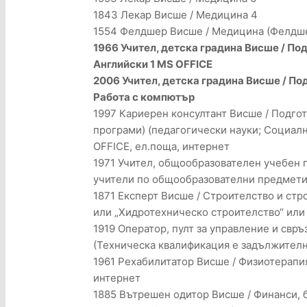
1843 Лекар Висше / Медицина 4
1554 Фелдшер Висше / Медицина (Фелдше
1966 Учител, детска градина Висше / По
Английски 1 MS OFFICE
2006 Учител, детска градина Висше / Под
Работа с компютър
1997 Кариерен консултант Висше / Подгот
програми) (педагогически науки; Социалн
OFFICE, ел.поща, интернет
1971 Учител, общообразователен учебен 
учители по общообразователни предмети 
1871 Експерт Висше / Строителство и ст
или „Хидротехническо строителство“ или
1919 Оператор, пулт за управление и свр
(Техническа квалификация е задължителна)
1961 Рехабилитатор Висше / Физиотерапия
интернет
1885 Вътрешен одитор Висше / Финанси, 