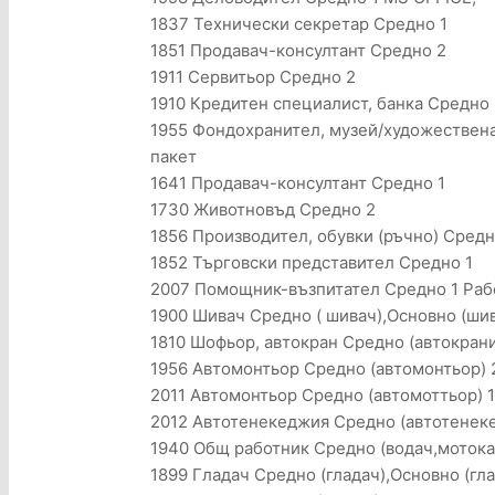
1837 Технически секретар Средно 1
1851 Продавач-консултант Средно 2
1911 Сервитьор Средно 2
1910 Кредитен специалист, банка Средно 
1955 Фондохранител, музей/художествена
пакет
1641 Продавач-консултант Средно 1
1730 Животновъд Средно 2
1856 Производител, обувки (ръчно) Средн
1852 Търговски представител Средно 1
2007 Помощник-възпитател Средно 1 Раб
1900 Шивач Средно ( шивач),Основно (шив
1810 Шофьор, автокран Средно (автокрани
1956 Автомонтьор Средно (автомонтьор) 
2011 Автомонтьор Средно (автомоттьор) 1
2012 Автотенекеджия Средно (автотенеке
1940 Общ работник Средно (водач,мотока
1899 Гладач Средно (гладач),Основно (гла