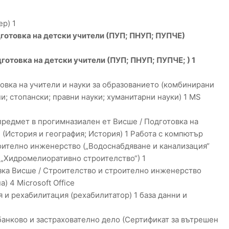
р) 1
дготовка на детски учители (ПУП; ПНУП; ПУПЧЕ)
готовка на детски учители (ПУП; ПНУП; ПУПЧЕ; ) 1
овка на учители и науки за образованието (комбинирани
и; стопански; правни науки; хуманитарни науки) 1 MS
предмет в прогимназиален ет Висше / Подготовка на
(История и география; История) 1 Работа с компютър
роително инженерство („Водоснабдяване и канализация“
 „Хидромелиоративно строителство“) 1
ъзка Висше / Строителство и строително инженерство
 4 Microsoft Office
 и рехабилитация (рехабилитатор) 1 база данни и
банково и застрахователно дело (Сертификат за вътрешен