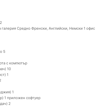
2
 галерия Средно Френски, Английски, Немски 1 офис
о 5
ота с компютър
ач) 10
ст) 1
2
джия) 1
р) 1 приложен софтуер
дач) 2