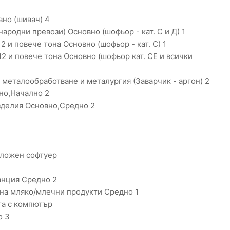
но (шивач) 4
родни превози) Основно (шофьор - кат. С и Д) 1
 и повече тона Основно (шофьор - кат. С) 1
2 и повече тона Основно (шофьор кат. CЕ и всички
металообработване и металургия (Заварчик - аргон) 2
но,Начално 2
изделия Основно,Средно 2
иложен софтуер
анция Средно 2
на мляко/млечни продукти Средно 1
та с компютър
о 3