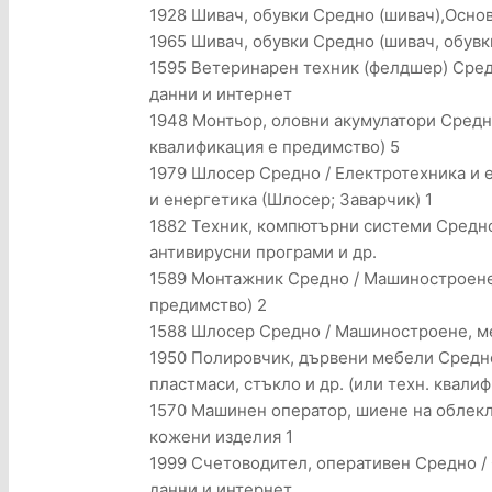
1928 Шивач, обувки Средно (шивач),Осно
1965 Шивач, обувки Средно (шивач, обувки
1595 Ветеринарен техник (фелдшер) Сред
данни и интернет
1948 Монтьор, оловни акумулатори Средно
квалификация е предимство) 5
1979 Шлосер Средно / Електротехника и 
и енергетика (Шлосер; Заварчик) 1
1882 Техник, компютърни системи Средно 
антивирусни програми и др.
1589 Монтажник Средно / Машиностроене,
предимство) 2
1588 Шлосер Средно / Машиностроене, ме
1950 Полировчик, дървени мебели Средно 
пластмаси, стъкло и др. (или техн. квали
1570 Машинен оператор, шиене на облекла
кожени изделия 1
1999 Счетоводител, оперативен Средно / 
данни и интернет