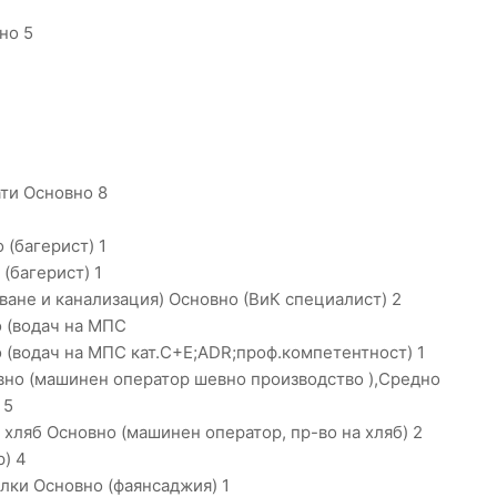
но 5
ти Основно 8
(багерист) 1
(багерист) 1
ане и канализация) Основно (ВиК специалист) 2
 (водач на МПС
 (водач на МПС кат.C+E;ADR;проф.компетентност) 1
вно (машинен оператор шевно производство ),Средно
 5
хляб Основно (машинен оператор, пр-во на хляб) 2
р) 4
лки Основно (фаянсаджия) 1