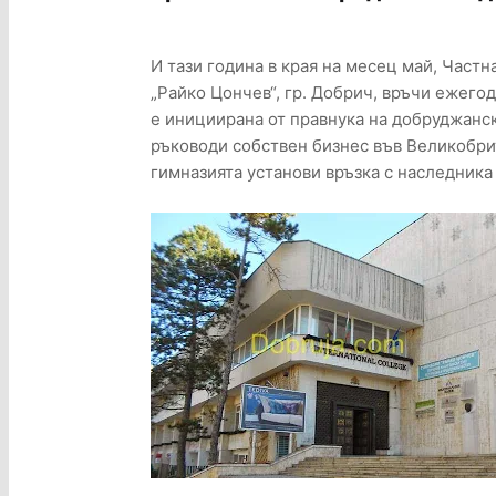
И тази година в края на месец май, Част
„Райко Цончев“, гр. Добрич, връчи ежего
е инициирана от правнука на добруджанс
ръководи собствен бизнес във Великобрит
гимназията установи връзка с наследника 