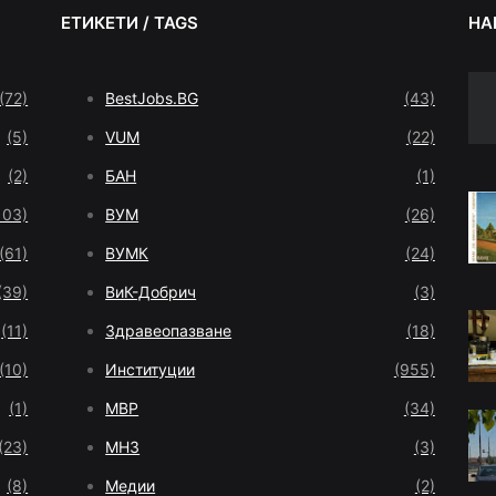
ЕТИКЕТИ / TAGS
НА
(72)
BestJobs.BG
(43)
(5)
VUM
(22)
(2)
БАН
(1)
103)
ВУМ
(26)
(61)
ВУМК
(24)
(39)
ВиК-Добрич
(3)
(11)
Здравеопазване
(18)
(10)
Институции
(955)
(1)
МВР
(34)
(23)
МНЗ
(3)
(8)
Медии
(2)