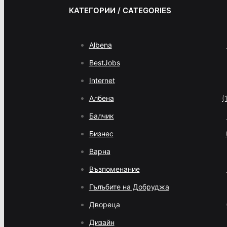
КАТЕГОРИИ / CATEGORIES
Albena
BestJobs
Internet
Албена
(
Балчик
Бизнес
Варна
Възпоменание
Гълъбите на Добруджа
Двореца
Дизайн