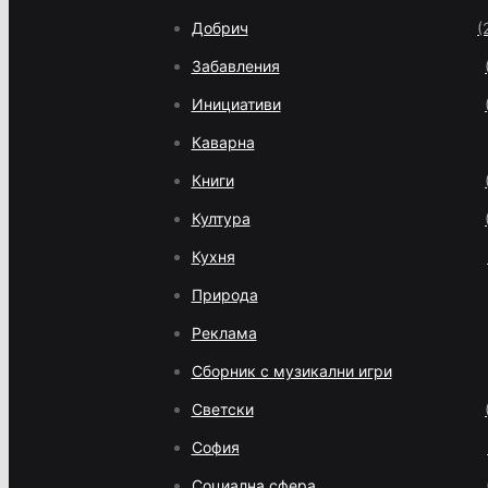
Добрич
(
Забавления
Инициативи
Каварна
Книги
Култура
Кухня
Природа
Реклама
Сборник с музикални игри
Светски
София
Социална сфера