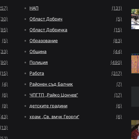
257)
НАП
(131)
(30)
Област Добрич
(5)
(95)
Област Добричка
(15)
(5)
Образование
(83)
(33)
Община
(44)
(90)
Полиция
(490)
(15)
Работа
(317)
(4)
Районен съд Балчик
(7)
(6)
ЧПГТП „Райко Цончев“
(17)
(9)
детските градини
(6)
(43)
храм „Св. вмчк Георги“
(6)
(13)
(52)