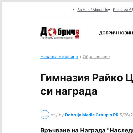
За Нас / About Us
Реклама €$
ДОБРИЧ НОВИНИ
Начална страница
Образование
Гимназия Райко 
си награда
от / by
Dobruja Media Group n PR
5/26/2
Връчване на Награда "Наследн