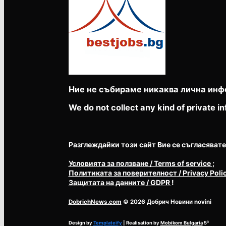
Ние не събираме никаква лична инф
We do not collect any kind of private in
Разглеждайки този сайт Вие се съгласявате с 
Условията за ползване
/ Terms of service
;
Политиката за поверителност
/ Privacy Poli
Защитата на данните
/ GDPR
!
DobrichNews.com
© 2026 Добрич Новини novini
Design by
Templateify
| Realisation by
Mobikom Bulgaria
5³