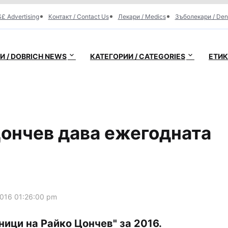
£ Advertising
Контакт / Contact Us
Лекари / Medics
Зъболекари / Den
 / DOBRICH NEWS
КАТЕГОРИИ / CATEGORIES
ЕТИК
Цончев дава ежегодната
016 01:26:00 pm
ици на Райко Цончев" за 2016.