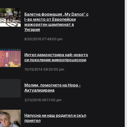
Балетна формация „My Dance” с
І-во място от Европейски
мажоретен шампионат в
Унгария
8/30/2016 07:48:00 pm
Интел демонстрира най-новото
си поколение микропроцесори
10/15/2014 09:30:00 pm
Молим, помогнете на Нора -
Актуализирана
3/13/2016 06:11:00 pm
Напусна ни наш родител и скъп
приятел