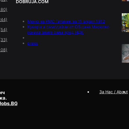
DOBRUJA.COM
180)
244)
Меню на РМС Титаник за 11 април 1912
Кукери и самодейци от Община Мирково
(54)
гониха злите сили пред НДК
(33)
press
108)
За Нас / About
ич
ка.
Jobs.BG