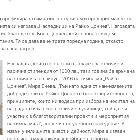
на профилирана гимназия по туризъм и предприемачество
дната си награда „Наследници на Райко Цончев“. Наградата
кия благодетел, Боян Цончев, който понастоящем
ания. Тя се дава вече трета поредна година, откакто
на своя патрон.
Наградата, която се състои от плакет за отличие и
парична стипендия от 1000 лв., тази година бе връчена
на отличника на випуск 2016 на гимназия „Райко
Цончев“, Мира Енева. „Тъй като една от най-изявените
добродетели на Райко Цончев е благотворителността,
принципите, които ни водеха при избора на носител на
наградата бяха освен отличие в училище, той да е и
участник в благотворителни проекти и мероприятия
на гимназията“, споделят от учебното заведение. А
извън училищните живот и дейност, Мира е изявен
спортист в младежкия волейболен отбор на