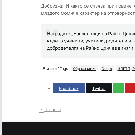
Добруджа. И както се случва при повечет
младото момиче характер на отговорност
Наградите „Наследници на Райко Цончев
където ученици, учители, родители и г
добродетелта на Райко Цончев винаги 
Етикети / Tags
Образование
Спорт
ЧПГТП „Р
Facebook
Twitter
По-нова