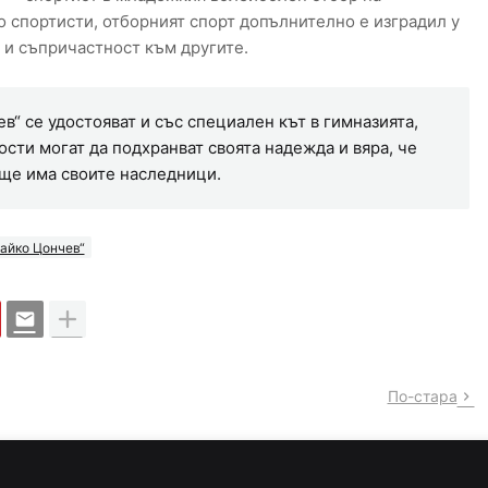
о спортисти, отборният спорт допълнително е изградил у
 и съпричастност към другите.
“ се удостояват и със специален кът в гимназията,
ости могат да подхранват своята надежда и вяра, че
ще има своите наследници.
айко Цончев“
По-стара