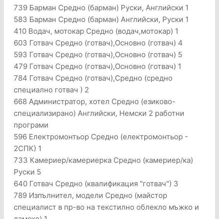
739 Барман Средно (барман) Руски, Английски 1
583 Барман Средно (барман) Английски, Руски 1
410 Водач, мотокар Средно (водач,мотокар) 1
603 Готвач Средно (готвач),Основно (готвач) 4
593 Готвач Средно (готвач),Основно (готвач) 5
479 Готвач Средно (готвач),Основно (готвач) 1
784 Готвач Средно (готвач),Средно (средно
специално готвач ) 2
668 Администратор, хотел Средно (езиково-
специализирано) Английски, Немски 2 работни
програми
596 Електромонтьор Средно (електромонтьор -
2СПК) 1
733 Камериер/камериерка Средно (камериер/ка)
Руски 5
640 Готвач Средно (квалификация "готвач") 3
789 Изпълнител, модели Средно (майстор
специалист в пр-во на текстилно облекло мъжко и
дамско) 1