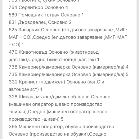
764 Сервитьор Основно 4
589 Помощник-готвач Основно 1
831 Дърводелец Основно 2
625 Заварчик Основно (ел.дъгово заваряване ,МИГ-
МАГ - СО),Средно (ел.дъгово заваряване ,МИГ-МАГ
- СО) 1
470 Животновъд Основно (животновъд
,кат.Твк),Средно (животновъд ,кат.Твк) 1
738 Камериер/камериерка Основно (камериер/ка) 4
735 Камериер/камериерка Основно (камериер/ка) 5
332 Кранист (подвижен) Основно (кат.С и
автокранист) 1
328 Шивач, мъжко/дамско облекло Основно
(машинен оператор шевно производство
-шивач),Средно (машинен оператор шевно
производство -шивач) 5
395 Машинен оператор, обувно производство
Основно (производство на обувки),Средно