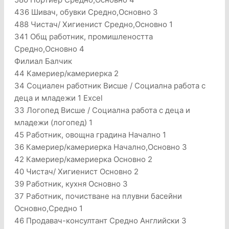
436 Шивач, обувки Средно,Основно 3
488 Чистач/ Хигиенист Средно,Основно 1
341 Общ работник, промишлеността
Средно,Основно 4
Филиал Балчик
44 Камериер/камериерка 2
34 Социален работник Висше / Социална работа с
деца и младежи 1 Excel
33 Логопед Висше / Социална работа с деца и
младежи (логопед) 1
45 Работник, овощна градина Начално 1
36 Камериер/камериерка Начално,Основно 3
42 Камериер/камериерка Основно 2
40 Чистач/ Хигиенист Основно 2
39 Работник, кухня Основно 3
37 Работник, почистване на плувни басейни
Основно,Средно 1
46 Продавач-консултант Средно Английски 3