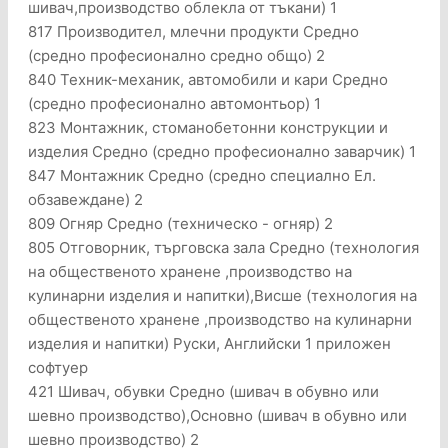
шивач,производство облекла от тъкани) 1
817 Производител, млечни продукти Средно
(средно професионално средно общо) 2
840 Техник-механик, автомобили и кари Средно
(средно професионално автомонтьор) 1
823 Монтажник, стоманобетонни конструкции и
изделия Средно (средно професионално заварчик) 1
847 Монтажник Средно (средно специално Ел.
обзавеждане) 2
809 Огняр Средно (техническо - огняр) 2
805 Отговорник, търговска зала Средно (технология
на общественото хранене ,производство на
кулинарни изделия и напитки),Висше (технология на
общественото хранене ,производство на кулинарни
изделия и напитки) Руски, Английски 1 приложен
софтуер
421 Шивач, обувки Средно (шивач в обувно или
шевно производство),Основно (шивач в обувно или
шевно производство) 2