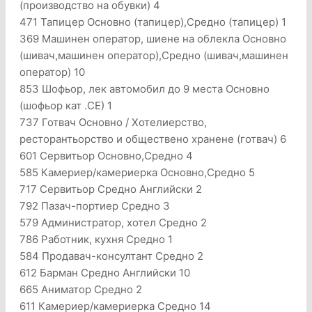
(производство на обувки) 4
471 Тапицер Основно (тапицер),Средно (тапицер) 1
369 Машинен оператор, шиене на облекла Основно
(шивач,машинен оператор),Средно (шивач,машинен
оператор) 10
853 Шофьор, лек автомобил до 9 места Основно
(шофьор кат .CЕ) 1
737 Готвач Основно / Хотелиерство,
ресторантьорство и обществено хранене (готвач) 6
601 Сервитьор Основно,Средно 4
585 Камериер/камериерка Основно,Средно 5
717 Сервитьор Средно Английски 2
792 Пазач-портиер Средно 3
579 Администратор, хотел Средно 2
786 Работник, кухня Средно 1
584 Продавач-консултант Средно 2
612 Барман Средно Английски 10
665 Аниматор Средно 2
611 Камериер/камериерка Средно 14