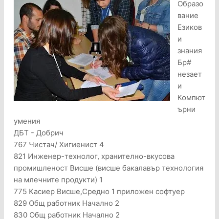
Образо
вание
Езиков
и
знания
Бр#
незает
и
Компют
ърни
умения
ДБТ - Добрич
767 Чистач/ Хигиенист 4
821 Инженер-технолог, хранително-вкусова
промишленост Висше (висше бакалавър технология
на млечните продукти) 1
775 Касиер Висше,Средно 1 приложен софтуер
829 Общ работник Начално 2
830 Общ работник Начално 2