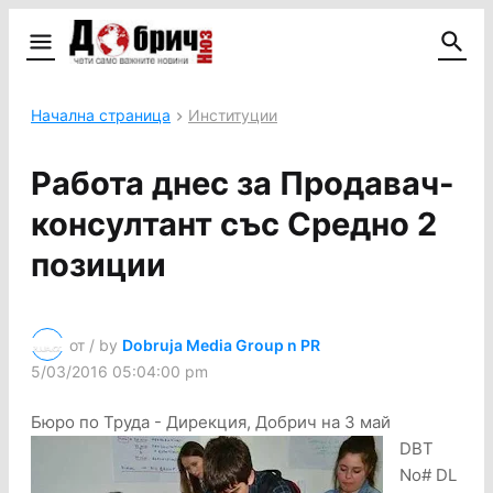
Начална страница
Институции
Работа днес за Продавач-
консултант със Средно 2
позиции
от / by
Dobruja Media Group n PR
5/03/2016 05:04:00 pm
Бюро по Труда - Дирекция, Добрич на 3 май
DBT
No# DL