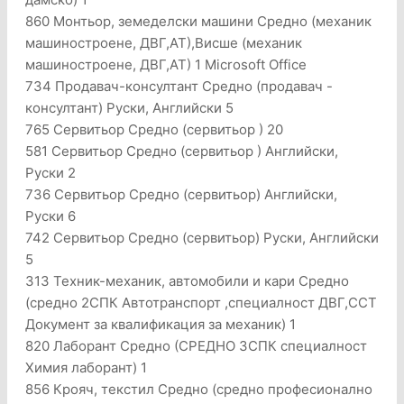
860 Монтьор, земеделски машини Средно (механик
машиностроене, ДВГ,АТ),Висше (механик
машиностроене, ДВГ,АТ) 1 Microsoft Office
734 Продавач-консултант Средно (продавач -
консултант) Руски, Английски 5
765 Сервитьор Средно (сервитьор ) 20
581 Сервитьор Средно (сервитьор ) Английски,
Руски 2
736 Сервитьор Средно (сервитьор) Английски,
Руски 6
742 Сервитьор Средно (сервитьор) Руски, Английски
5
313 Техник-механик, автомобили и кари Средно
(средно 2СПК Автотранспорт ,специалност ДВГ,ССТ
Документ за квалификация за механик) 1
820 Лаборант Средно (СРЕДНО 3СПК специалност
Химия лаборант) 1
856 Крояч, текстил Средно (средно професионално