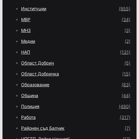
Институции
(955)
МВР
(34)
МНЗ
(3)
Медии
(2)
НАП
(131)
Област Добрич
(5)
Област Добричка
(15)
Образование
(83)
Община
(44)
Полиция
(490)
Работа
(317)
Районен съд Балчик
(7)
ЧПГТП „Райко Цончев“
(17)