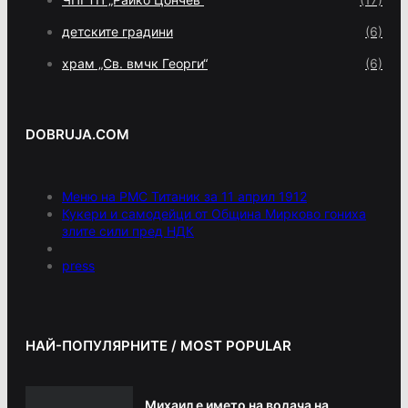
детските градини
(6)
храм „Св. вмчк Георги“
(6)
DOBRUJA.COM
Меню на РМС Титаник за 11 април 1912
Кукери и самодейци от Община Мирково гониха
злите сили пред НДК
press
НАЙ-ПОПУЛЯРНИТЕ / MOST POPULAR
Михаил е името на водача на