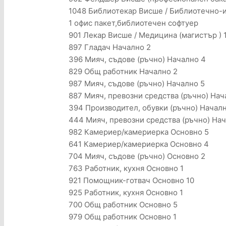
1048 Библиотекар Висше / Библиотечно-и
1 офис пакет,библиотечен софтуер
901 Лекар Висше / Медицина (магистър ) 
897 Гладач Начално 2
396 Мияч, съдове (ръчно) Начално 4
829 Общ работник Начално 2
987 Мияч, съдове (ръчно) Начално 5
887 Мияч, превозни средства (ръчно) Нач
394 Производител, обувки (ръчно) Начал
444 Мияч, превозни средства (ръчно) На
982 Камериер/камериерка Основно 5
641 Камериер/камериерка Основно 4
704 Мияч, съдове (ръчно) Основно 2
763 Работник, кухня Основно 1
921 Помощник-готвач Основно 10
925 Работник, кухня Основно 1
700 Общ работник Основно 5
979 Общ работник Основно 1