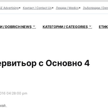
£ Advertising
Контакт / Contact Us
Лекари / Medics
Зъболекари / Den
 / DOBRICH NEWS
КАТЕГОРИИ / CATEGORIES
ЕТИК
ервитьор с Основно 4
016 04:28:00 pm
май.