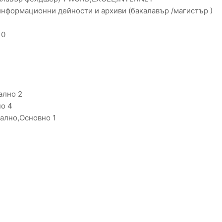
нформационни дейности и архиви (бакалавър /магистър )
10
ално 2
но 4
чално,Основно 1