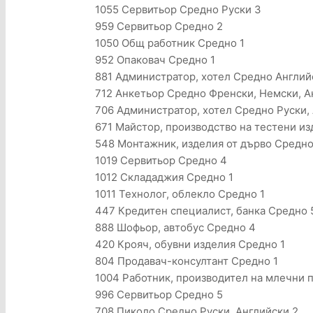
1055 Сервитьор Средно Руски 3
959 Сервитьор Средно 2
1050 Общ работник Средно 1
952 Опаковач Средно 1
881 Администратор, хотел Средно Англи
712 Анкетьор Средно Френски, Немски, А
706 Администратор, хотел Средно Руски,
671 Майстор, производство на тестени и
548 Монтажник, изделия от дърво Средно
1019 Сервитьор Средно 4
1012 Склададжия Средно 1
1011 Технолог, облекло Средно 1
447 Кредитен специалист, банка Средно 
888 Шофьор, автобус Средно 4
420 Крояч, обувни изделия Средно 1
804 Продавач-консултант Средно 1
1004 Работник, производител на млечни 
996 Сервитьор Средно 5
708 Пиколо Средно Руски, Английски 2