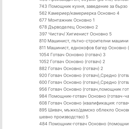
743 Помощник кухня, заведение за бързо
562 Камериер/камериерка Основно 4
677 Монтажник Основно 1
678 Дърводелец Основно 2
397 Чистач/ Хигиенист Основно 5
810 Машинист, пътно-строителни машини 
811 Машинист, еднокофов багер Основно 
1054 Готвач Основно (готвач) 3
1052 Готвач Основно (готвач) 2
882 Готвач Основно (готвач) 2
920 Готвач Основно (готвач),Средно (готв
600 Готвач Основно (готвач),Средно (готв
956 Готвач Основно (готвач,помощник гот
984 Помощник-готвач Основно (готвач-час
608 Готвач Основно (квалификация: готва
895 Шивач, мъжко/дамско облекло Основн
шевно производство) 5
484 Помощник-готвач Основно (помощник