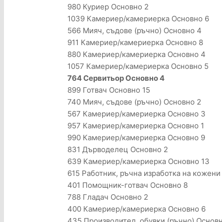
980 Куриер Основно 2
1039 Камериер/камериерка Основно 6
566 Мияч, съдове (ръчно) Основно 4
911 Камериер/камериерка Основно 8
880 Камериер/камериерка Основно 4
1057 Камериер/камериерка Основно 5
764 Сервитьор Основно 4
899 Готвач Основно 15
740 Мияч, съдове (ръчно) Основно 2
567 Камериер/камериерка Основно 3
957 Камериер/камериерка Основно 1
990 Камериер/камериерка Основно 9
831 Дърводелец Основно 2
639 Камериер/камериерка Основно 13
615 Работник, ръчна изработка на кожени
401 Помощник-готвач Основно 8
788 Гладач Основно 2
400 Камериер/камериерка Основно 6
435 Производител, обувки (ръчно) Основн