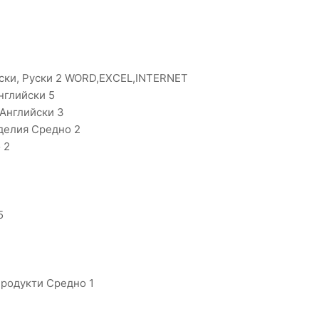
йски, Руски 2 WORD,EXCEL,INTERNET
нглийски 5
 Английски 3
зделия Средно 2
 2
5
продукти Средно 1