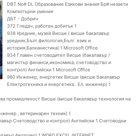
DBT No# DL Образование Езикови знания Бр# незаети
Компютърни умения
ДБТ - Добрич
372 Гледач, работен добитък 1
938 Уредник, музей Висше ( висше бакалавър
уредник,Бълг.филология,Бълг. език и
история,Балканистика) 1 Microsoft Office
934 Главен счетоводител Висше (бакалавър /
магистър финанси,икономика, счетоводство и
контрол) Английски 1 Microsoft Office
960 Инженер, енергетик Висше (висше бакалавър
Електротехника и енергетика . Ел. инженер) 1
ова промишленост Висше (висше бакалавър технология на
нженер , ветеринарен техник) 1
авър Счетоводство и контрол) Английски 1 Счетоводни
алавър фелдшер) 1 WORD,EXCEL,INTERNET