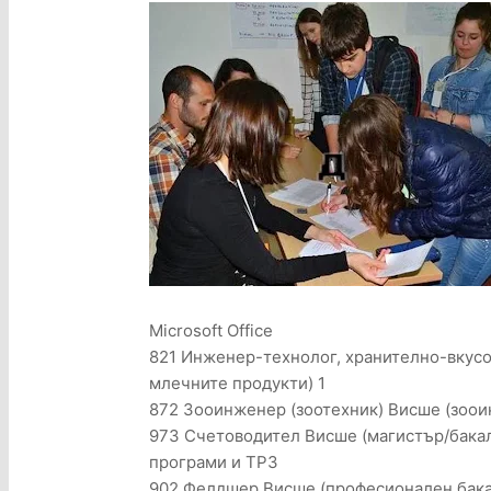
Microsoft Office
821 Инженер-технолог, хранително-вкус
млечните продукти) 1
872 Зооинженер (зоотехник) Висше (зоои
973 Счетоводител Висше (магистър/бакал
програми и ТРЗ
902 Фелдшер Висше (професионален бак