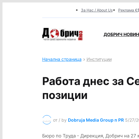
За Нас / About Us
Реклама €$
ДОБРИЧ НОВИНИ
Начална страница
Институции
Работа днес за С
позиции
от / by
Dobruja Media Group n PR
5/27/2
Бюро по Труда - Дирекция, Добрич на 27 