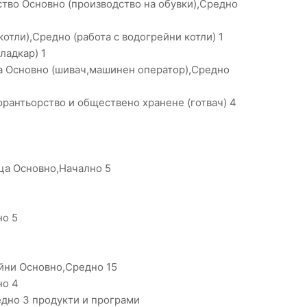
тво Основно (производство на обувки),Средно
отли),Средно (работа с водогрейни котли) 1
ладкар) 1
а Основно (шивач,машинен оператор),Средно
орантьорство и обществено хранене (готвач) 4
ца Основно,Начално 5
но 5
ейни Основно,Средно 15
но 4
дно 3 продукти и програми