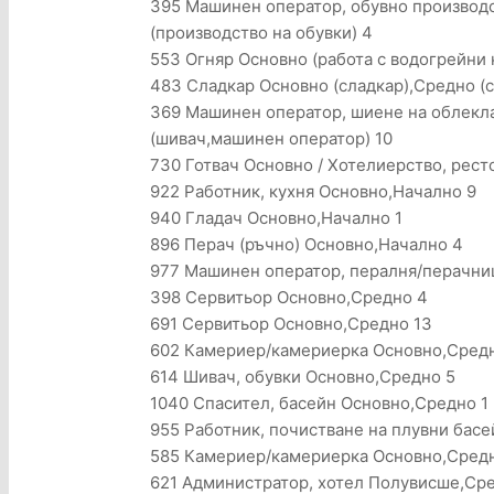
395 Машинен оператор, обувно производс
(производство на обувки) 4
553 Огняр Основно (работа с водогрейни к
483 Сладкар Основно (сладкар),Средно (с
369 Машинен оператор, шиене на облекл
(шивач,машинен оператор) 10
730 Готвач Основно / Хотелиерство, рест
922 Работник, кухня Основно,Начално 9
940 Гладач Основно,Начално 1
896 Перач (ръчно) Основно,Начално 4
977 Машинен оператор, пералня/перачни
398 Сервитьор Основно,Средно 4
691 Сервитьор Основно,Средно 13
602 Камериер/камериерка Основно,Сред
614 Шивач, обувки Основно,Средно 5
1040 Спасител, басейн Основно,Средно 1
955 Работник, почистване на плувни бас
585 Камериер/камериерка Основно,Сред
621 Администратор, хотел Полувисше,Сре