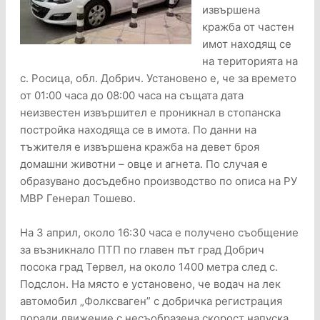
извършена
кражба от частен
имот находящ се
на територията на
с. Росица, обл. Добрич. Установено е, че за времето
от 01:00 часа до 08:00 часа на същата дата
неизвестен извършител е проникнал в стопанска
постройка находяща се в имота. По данни на
тъжителя е извършена кражба на девет броя
домашни животни – овце и агнета. По случая е
образувано досъдебно производство по описа на РУ
МВР Генерал Тошево.
На 3 април, около 16:30 часа е получено съобщение
за възникнало ПТП по главен път град Добрич
посока град Тервел, на около 1400 метра след с.
Подслон. На място е установено, че водач на лек
автомобил „Фолксваген” с добричка регистрация
поради движение с несъобразена скорост напуска