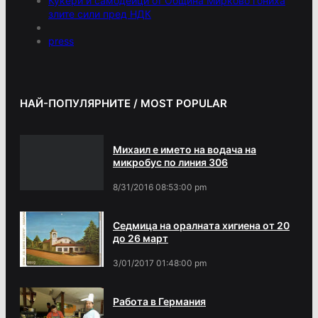
Кукери и самодейци от Община Мирково гониха
злите сили пред НДК
press
НАЙ-ПОПУЛЯРНИТЕ / MOST POPULAR
Михаил е името на водача на
микробус по линия 306
8/31/2016 08:53:00 pm
Седмица на оралната хигиена от 20
до 26 март
3/01/2017 01:48:00 pm
Работа в Германия