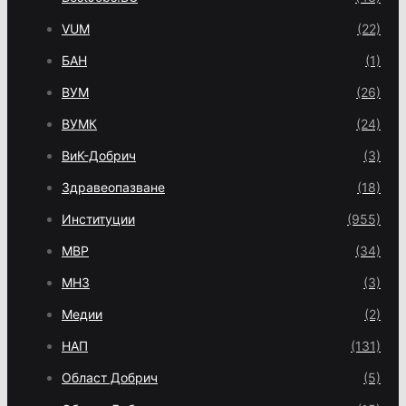
VUM
(22)
БАН
(1)
ВУМ
(26)
ВУМК
(24)
ВиК-Добрич
(3)
Здравеопазване
(18)
Институции
(955)
МВР
(34)
МНЗ
(3)
Медии
(2)
НАП
(131)
Област Добрич
(5)