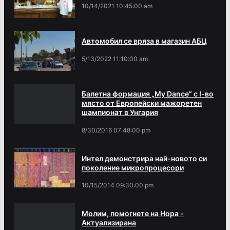
10/14/2021 10:45:00 am
Автомобил се вряза в магазин АБЦ
5/13/2022 11:10:00 am
Балетна формация „My Dance” с І-во
място от Европейски мажоретен
шампионат в Унгария
8/30/2016 07:48:00 pm
Интел демонстрира най-новото си
поколение микропроцесори
10/15/2014 09:30:00 pm
Молим, помогнете на Нора -
Актуализирана