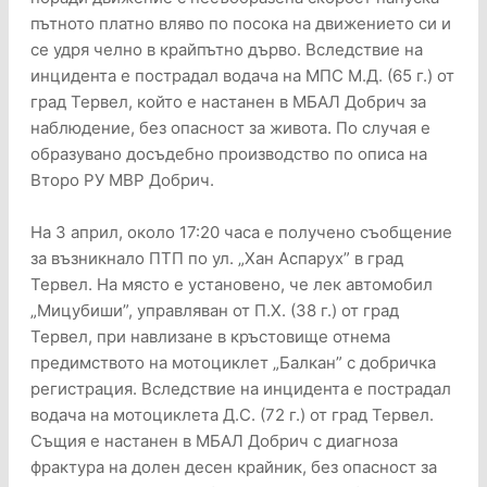
пътното платно вляво по посока на движението си и
се удря челно в крайпътно дърво. Вследствие на
инцидента е пострадал водача на МПС М.Д. (65 г.) от
град Тервел, който е настанен в МБАЛ Добрич за
наблюдение, без опасност за живота. По случая е
образувано досъдебно производство по описа на
Второ РУ МВР Добрич.
На 3 април, около 17:20 часа е получено съобщение
за възникнало ПТП по ул. „Хан Аспарух” в град
Тервел. На място е установено, че лек автомобил
„Мицубиши”, управляван от П.Х. (38 г.) от град
Тервел, при навлизане в кръстовище отнема
предимството на мотоциклет „Балкан” с добричка
регистрация. Вследствие на инцидента е пострадал
водача на мотоциклета Д.С. (72 г.) от град Тервел.
Същия е настанен в МБАЛ Добрич с диагноза
фрактура на долен десен крайник, без опасност за