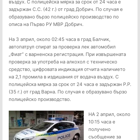
въздух. С полицейска мярка за срок от 24 часа е
задържан С.С. (42 г.) от град Добрич. По случая е
образувано бързо полицейско производство по
описа на Първо РУ МВР Добрич.
На 3 април, около 02:45 часа в град Балчик,
автопатрул спират за проверка лек автомобил
„Фиат” с варненска регистрация. При извършената
проверка за употреба на алкохол с техническо
средство, цифровата индикация отчита наличието
на 2,1 промила в издишания от водача въздух. С
полицейска мярка за срок от 24 часа е задържан Р.Р.
(35 г.) от град Варна. По случая е образувано бързо
полицейско производство.
НА 2 април, около
10:15 часа е
получено
съобщение за