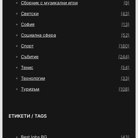
Сборник с музикални игри
(9)
Светски
(43)
София
(13)
Социална сфера
(52)
Спорт
(180)
Събитие
(244)
Тенис
(54)
Технологии
(33)
Туризъм
(108)
ЕТИКЕТИ / TAGS
BestJobs.BG
(43)