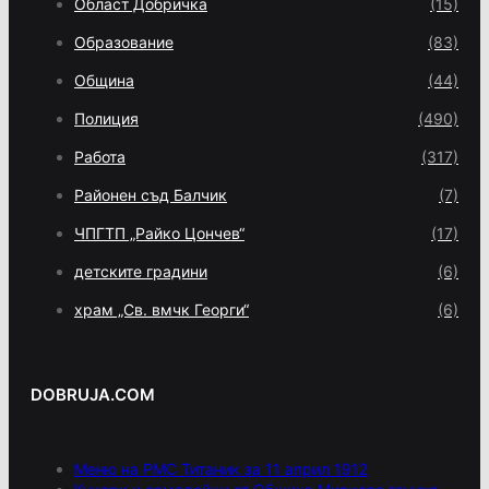
Област Добричка
(15)
Образование
(83)
Община
(44)
Полиция
(490)
Работа
(317)
Районен съд Балчик
(7)
ЧПГТП „Райко Цончев“
(17)
детските градини
(6)
храм „Св. вмчк Георги“
(6)
DOBRUJA.COM
Меню на РМС Титаник за 11 април 1912