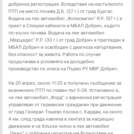
добричка регистрация. Вследствие на настъпилото
ПТП на място почива Д.Б. (27 г.) от град Бургас.
Водача на лек автомобил „Фолксваген” Я.Р. (57 г.) е
приет в Спешни кабинети в МБАЛ Добрич, където
по-късно почива. Водача на лек автомобил
„Мерцедес” Р.Р. (30 г.) от град Добрич е прегледан в
МБАЛ Добрич и освободен с диагноза натъртвания,
без опасност за живота. Работа по случая
продължава в условията на досъдебно
производство по описа на Първо РУ МВР Добрич.
На 20 април, около 11:25 е получено съобщение за
възникнало ПТП по главен път II-29. Установено е,
че лек автомобил „Форд” с варненска регистрация
управляван от германски гражданин при движение
от град Генерал Тошево посока с. Кардам, на около
4 км. след града навлиза в лентата за насрещно
движение и се блъска челно в лек автомобил
„Пежо” с добричка регистрация Вследствие на