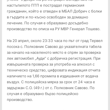
настъпилото ПТП е пострадал германския
гражданин, който е отведен в МБАЛ Добрич с болки
в гърдите и по-късно освободен за домашно
лечение. По случая е образувано досъдебно
производство по описа на РУ МВР Генерал Тошево.
На 20 април, около 23:33 часа по път от град Тервел
посока с. Полковник Савово до указателната табела
за начало на населеното място е спрян за проверка
лек автомобил „Ауди” с добричка регистрация. При
извършената проверка за употреба на алкохол с
техническо средство, цифровата индикация отчита
наличието на 1,66 промила в издишания от водача
въздух. С полицейска мярка за срок от 24 часа е
задържан С.О. (49 г.) от с. Полковник Савово. По
случая е образувано бързо полицейско
производство.