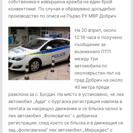
собственика е извършена кражба на един брой
конвектомат. По случая е образувано досъдебно
производство по описа на Първо РУ МВР Добрич.
На 20 април, около
12:16 часа е получено
съобщение за
възникнало ПТП
между три
автомобила по
околовръстен път на
град Добрич на около
40 метра преди
разклона за с. Богдан. На място е установено, че лек
автомобил „Ауди” с бургаска регистрация навлиза в
лентата за насрещно движение и се блъска челно в
лек автомобил „Фолксваген” с добричка
регистрация, след което се блъска и в движещия се
зад „фолксвагена” лек автомобил „Мерцедес” с