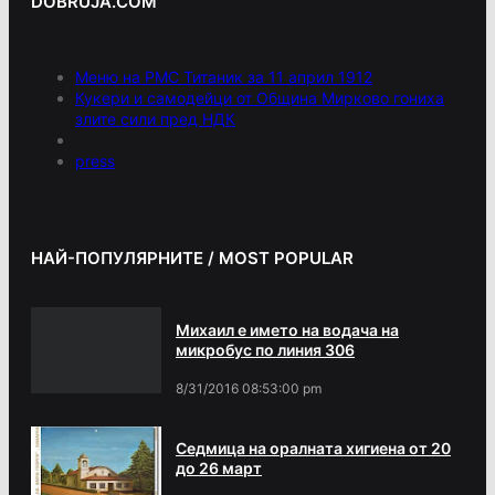
DOBRUJA.COM
Меню на РМС Титаник за 11 април 1912
Кукери и самодейци от Община Мирково гониха
злите сили пред НДК
press
НАЙ-ПОПУЛЯРНИТЕ / MOST POPULAR
Михаил е името на водача на
микробус по линия 306
8/31/2016 08:53:00 pm
Седмица на оралната хигиена от 20
до 26 март