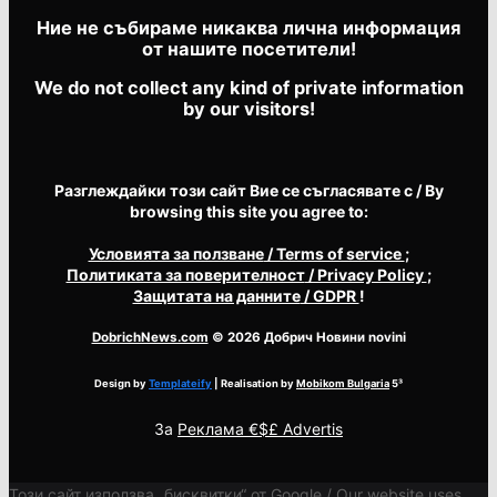
Ние не събираме никаква лична информация
от нашите посетители!
We do not collect any kind of private information
by our visitors!
Разглеждайки този сайт Вие се съгласявате с / By
browsing this site you agree to:
Условията за ползване
/ Terms of service
;
Политиката за поверителност
/ Privacy Policy
;
Защитата на данните
/ GDPR
!
DobrichNews.com
© 2026 Добрич Новини novini
Design by
Templateify
| Realisation by
Mobikom Bulgaria
5³
За
Реклама €$£ Advertis
Този сайт използва „бисквитки“ от Google / Our website uses