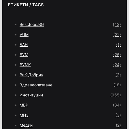
ЕТИКЕТИ / TAGS
BestJobs.BG
(43)
VUM
(22)
БАН
(1)
ВУМ
(26)
ВУМК
(24)
ВиК-Добрич
(3)
Здравеопазване
(18)
Институции
(955)
МВР
(34)
МНЗ
(3)
Медии
(2)