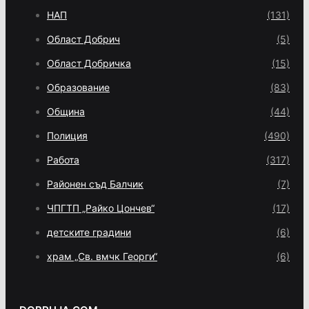
НАП
(131)
Област Добрич
(5)
Област Добричка
(15)
Образование
(83)
Община
(44)
Полиция
(490)
Работа
(317)
Районен съд Балчик
(7)
ЧПГТП „Райко Цончев“
(17)
детските градини
(6)
храм „Св. вмчк Георги“
(6)