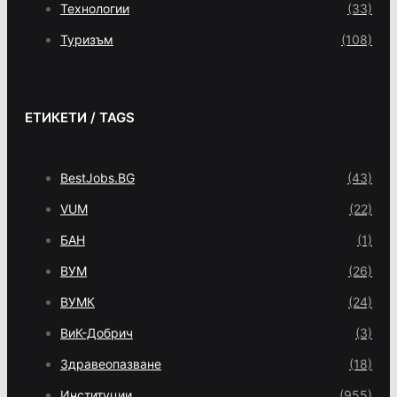
Технологии
(33)
Туризъм
(108)
ЕТИКЕТИ / TAGS
BestJobs.BG
(43)
VUM
(22)
БАН
(1)
ВУМ
(26)
ВУМК
(24)
ВиК-Добрич
(3)
Здравеопазване
(18)
Институции
(955)