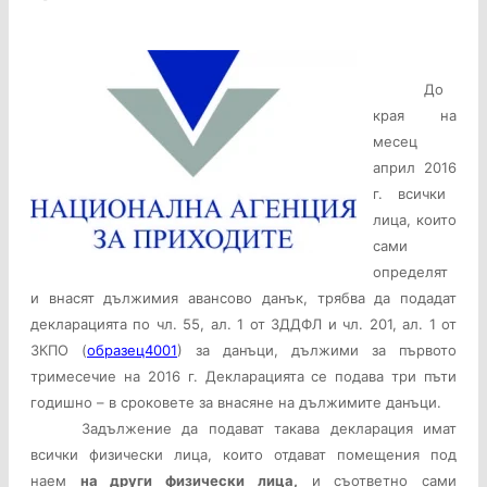
До
края на
месец
април 201
6
г. всички
лица, които
сами
определят
и внасят дължимия авансово данък, трябва да подадат
декларацията по чл. 55, ал. 1 от ЗДДФЛ и чл. 201, ал. 1 от
ЗКПО (
образец4001
) за данъци, дължими за първото
тримесечие на 201
6
г. Декларацията се подава три пъти
годишно – в сроковете за внасяне на дължимите данъци.
Задължение да подават такава декларация имат
всички физически лица, които отдават помещения под
наем
на други физически лица,
и съответно сами