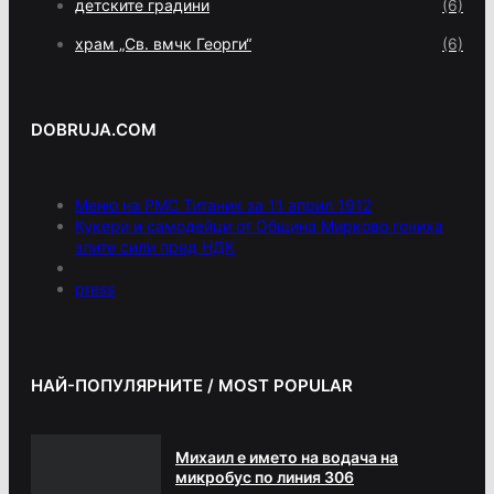
детските градини
(6)
храм „Св. вмчк Георги“
(6)
DOBRUJA.COM
Меню на РМС Титаник за 11 април 1912
Кукери и самодейци от Община Мирково гониха
злите сили пред НДК
press
НАЙ-ПОПУЛЯРНИТЕ / MOST POPULAR
Михаил е името на водача на
микробус по линия 306