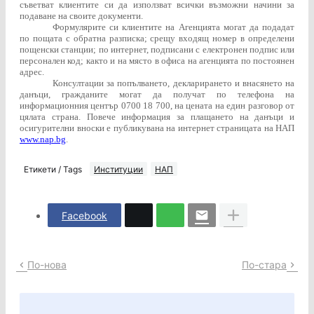
съветват клиентите си да използват всички възможни начини за
подаване на своите документи.
Формулярите си клиентите на Агенцията могат да подадат
по пощата с обратна разписка; срещу входящ номер в определени
пощенски станции; по интернет, подписани с електронен подпис или
персонален код; както и на място в офиса на агенцията по постоянен
адрес.
Консултации за попълването, декларирането и внасянето на
данъци, гражданите могат да получат по телефона на
информационния център 0700 18 700, на цената на един разговор от
цялата страна. Повече информация за плащането на данъци и
осигурителни вноски е публикувана на интернет страницата на НАП
www.nap.bg
.
Етикети / Tags
Институции
НАП
Facebook
По-нова
По-стара