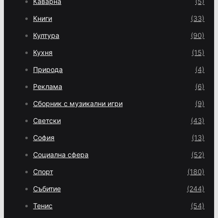
Каварна
(5)
Книги
(33)
Култура
(90)
Кухня
(15)
Природа
(4)
Реклама
(6)
Сборник с музикални игри
(9)
Светски
(43)
София
(13)
Социална сфера
(52)
Спорт
(180)
Събитие
(244)
Тенис
(54)