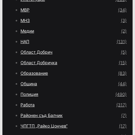
МВР
(34)
МНЗ
(3)
Медии
(2)
НАП
(131)
Област Добрич
(5)
Област Добричка
(15)
Образование
(83)
Община
(44)
Полиция
(490)
Работа
(317)
Районен съд Балчик
(7)
ЧПГТП „Райко Цончев“
(17)