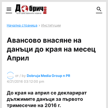
Начална страница
Институции
Авансово внасяне на
данъци до края на месец
Април
от / by
Dobruja Media Group n PR
4/21/2016 03:12:00 pm
До края на април се декларират
дължимите данъци за първото
тримесечие на 2016 г.