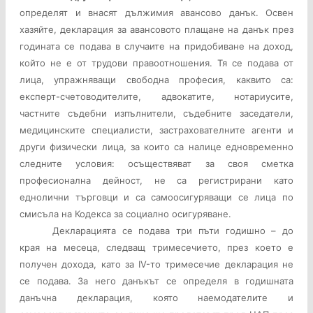
определят и внасят дължимия авансово данък. Освен
хазяйте, декларация за авансовото плащане на данък през
годината се подава в случаите на придобиване на доход,
който не e от трудови правоотношения. Тя се подава от
лица, упражняващи свободна професия, каквито са:
експерт-счетоводителите, адвокатите, нотариусите,
частните съдебни изпълнители, съдебните заседатели,
медицинските специалисти, застрахователните агенти и
други физически лица, за които са налице едновременно
следните условия: осъществяват за своя сметка
професионална дейност, не са регистрирани като
еднолични търговци и са самоосигуряващи се лица по
смисъла на Кодекса за социално осигуряване.
Декларацията се подава три пъти годишно – до
края на месеца, следващ тримесечието, през което е
получен дохода, като за ІV-то тримесечие декларация не
се подава. За него данъкът се определя в годишната
данъчна декларация, която наемодателите и