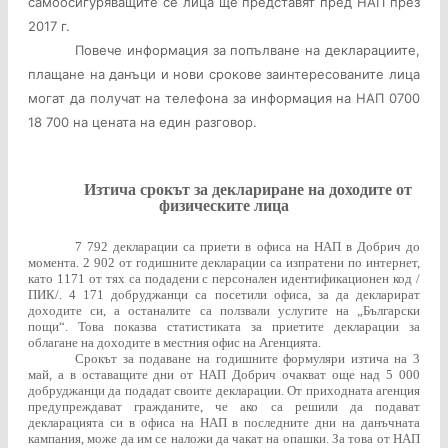
самоосигуряващите се лица ще представят пред НАП през
201
7
г.
Повече информация за попълване на декларациите,
плащане на данъци и нови срокове заинтересованите лица
могат да получат на телефона за информация на НАП 0700
18 700 на цената на един разговор.
Изтича срокът за деклариране на доходите от
физическите лица
7 792 декларации са приети в офиса на НАП в Добрич до
момента. 2 902 от годишните декларации са изпратени по интернет,
като 1171 от тях са подадени с персонален идентификационен код /
ПИК/. 4 171 добруджанци са посетили офиса, за да декларират
доходите си, а останалите са ползвали услугите на „Български
пощи“. Това показва статистиката за приетите декларации за
облагане на доходите в местния офис на Агенцията.
Срокът за подаване на годишните формуляри изтича на 3
май, а в оставащите дни от НАП Добрич очакват още над 5 000
добруджанци да подадат своите декларации. От приходната агенция
предупреждават гражданите, че ако са решили да подават
декларацията си в офиса на НАП в последните дни на данъчната
кампания, може да им се наложи да чакат на опашки. За това от НАП