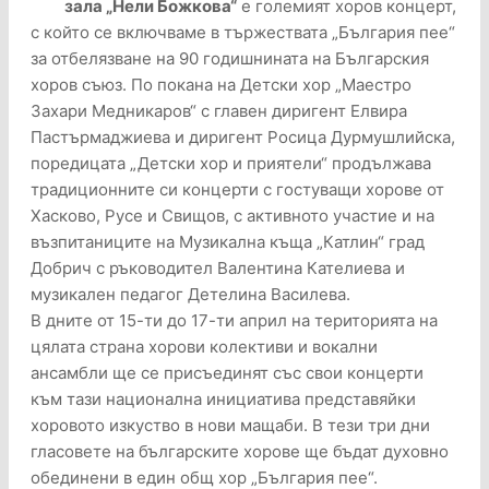
зала „Нели Божкова“
е големият хоров концерт,
с който се включваме в тържествата „България пее“
за отбелязване на 90 годишнината на Българския
хоров съюз. По покана на Детски хор „Маестро
Захари Медникаров“ с главен диригент Елвира
Пастърмаджиева и диригент Росица Дурмушлийска,
поредицата „Детски хор и приятели“ продължава
традиционните си концерти с гостуващи хорове от
Хасково, Русе и Свищов, с активното участие и на
възпитаниците на Музикална къща „Катлин“ град
Добрич с ръководител Валентина Кателиева и
музикален педагог Детелина Василева.
В дните от 15-ти до 17-ти април на територията на
цялата страна хорови колективи и вокални
ансамбли ще се присъединят със свои концерти
към тази национална инициатива представяйки
хоровото изкуство в нови мащаби. В тези три дни
гласовете на българските хорове ще бъдат духовно
обединени в един общ хор „България пее“.