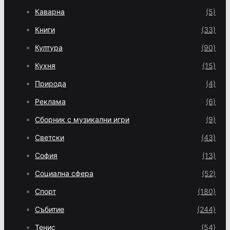
Каварна
(5)
Книги
(33)
Култура
(90)
Кухня
(15)
Природа
(4)
Реклама
(6)
Сборник с музикални игри
(9)
Светски
(43)
София
(13)
Социална сфера
(52)
Спорт
(180)
Събитие
(244)
Тенис
(54)