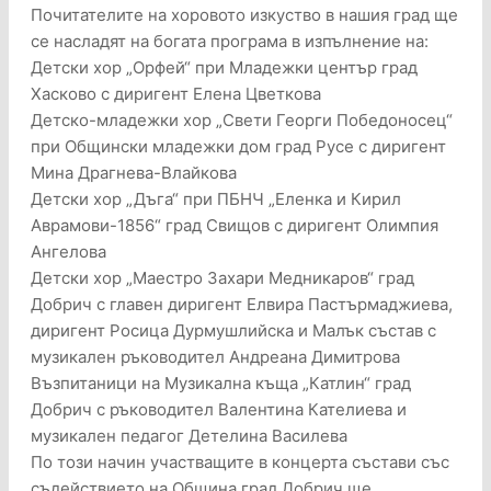
Почитателите на хоровото изкуство в нашия град ще
се насладят на богата програма в изпълнение на:
Детски хор „Орфей“ при Младежки център град
Хасково с диригент Елена Цветкова
Детско-младежки хор „Свети Георги Победоносец“
при Общински младежки дом град Русе с диригент
Мина Драгнева-Влайкова
Детски хор „Дъга“ при ПБНЧ „Еленка и Кирил
Аврамови-1856“ град Свищов с диригент Олимпия
Ангелова
Детски хор „Маестро Захари Медникаров“ град
Добрич с главен диригент Елвира Пастърмаджиева,
диригент Росица Дурмушлийска и Малък състав с
музикален ръководител Андреана Димитрова
Възпитаници на Музикална къща „Катлин“ град
Добрич с ръководител Валентина Кателиева и
музикален педагог Детелина Василева
По този начин участващите в концерта състави със
съдействието на Община град Добрич ще