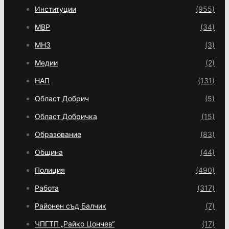
Институции
(955)
МВР
(34)
МНЗ
(3)
Медии
(2)
НАП
(131)
Област Добрич
(5)
Област Добричка
(15)
Образование
(83)
Община
(44)
Полиция
(490)
Работа
(317)
Районен съд Балчик
(7)
ЧПГТП „Райко Цончев“
(17)