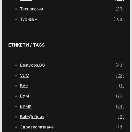
Технологии
(33)
Туризъм
(108)
ЕТИКЕТИ / TAGS
BestJobs.BG
(43)
VUM
(22)
БАН
(1)
ВУМ
(26)
ВУМК
(24)
ВиК-Добрич
(3)
Здравеопазване
(18)