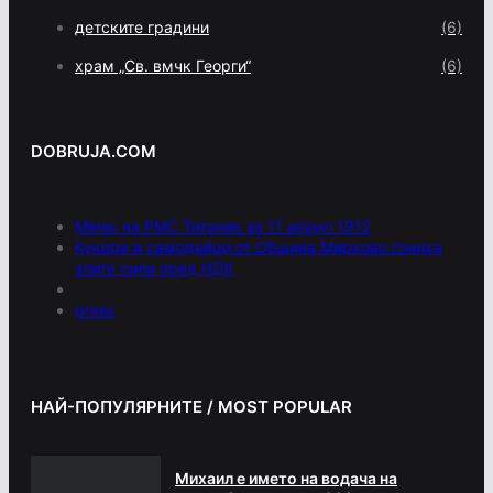
детските градини
(6)
храм „Св. вмчк Георги“
(6)
DOBRUJA.COM
Меню на РМС Титаник за 11 април 1912
Кукери и самодейци от Община Мирково гониха
злите сили пред НДК
press
НАЙ-ПОПУЛЯРНИТЕ / MOST POPULAR
Михаил е името на водача на