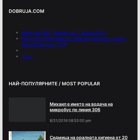
DOBRUJA.COM
Меню на РМС Титаник за 11 април 1912
Кукери и самодейци от Община Мирково гониха
злите сили пред НДК
press
НАЙ-ПОПУЛЯРНИТЕ / MOST POPULAR
Михаил е името на водача на
микробус по линия 306
8/31/2016 08:53:00 pm
Седмица на оралната хигиена от 20