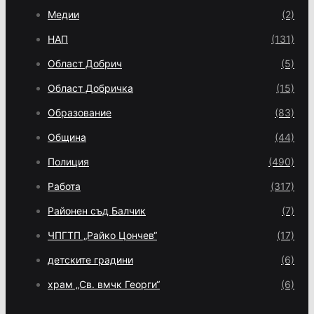
Медии
(2)
НАП
(131)
Област Добрич
(5)
Област Добричка
(15)
Образование
(83)
Община
(44)
Полиция
(490)
Работа
(317)
Районен съд Балчик
(7)
ЧПГТП „Райко Цончев“
(17)
детските градини
(6)
храм „Св. вмчк Георги“
(6)