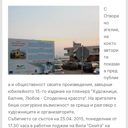
С
Отворе
но
ателие,
на
което
автори
те
показах
а пред
публик
а и общественост своите произведения, завърши
юбилейното 15-то издание на пленера "Художници,
Балчик, Любов - Споделена красота". На зрителите
беше осигурена възможност за среща и разговор с
художниците и организаторите.
Събитието се състоя на 25.04. 2015, понеделник от
17.30 часа в работни лоджии на Вила "Сюита" на