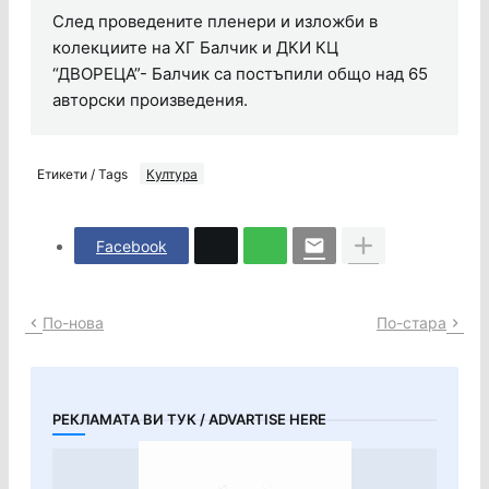
След проведените пленери и изложби в
колекциите на ХГ Балчик и ДКИ КЦ
“ДВОРЕЦА”- Балчик са постъпили общо над 65
авторски произведения.
Етикети / Tags
Култура
Facebook
По-нова
По-стара
РЕКЛАМАТА ВИ ТУК / ADVARTISE HERE