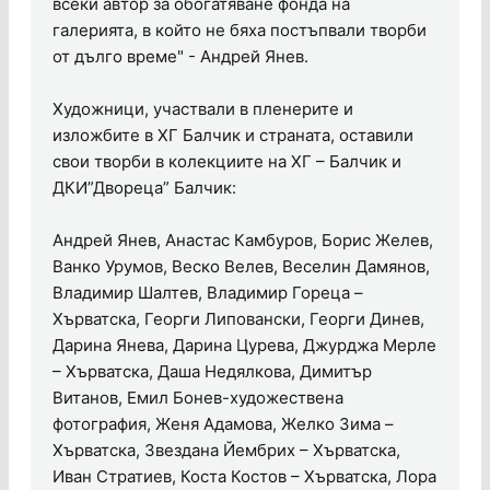
всеки автор за обогатяване фонда на
галерията, в който не бяха постъпвали творби
от дълго време" - Андрей Янев.
Художници, участвали в пленерите и
изложбите в ХГ Балчик и страната, оставили
свои творби в колекциите на ХГ – Балчик и
ДКИ”Двореца” Балчик:
Андрей Янев, Анастас Камбуров, Борис Желев,
Ванко Урумов, Веско Велев, Веселин Дамянов,
Владимир Шалтев, Владимир Гореца –
Хърватска, Георги Липовански, Георги Динев,
Дарина Янева, Дарина Цурева, Джурджа Мерле
– Хърватска, Даша Недялкова, Димитър
Витанов, Емил Бонев-художествена
фотография, Женя Адамова, Желко Зима –
Хърватска, Звездана Йембрих – Хърватска,
Иван Стратиев, Коста Костов – Хърватска, Лора