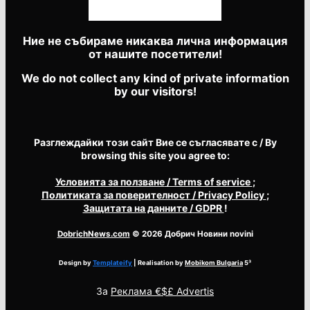
Ние не събираме никаква лична информация
от нашите посетители!
We do not collect any kind of private information
by our visitors!
Разглеждайки този сайт Вие се съгласявате с / By
browsing this site you agree to:
Условията за ползване
/ Terms of service
;
Политиката за поверителност
/ Privacy Policy
;
Защитата на данните
/ GDPR
!
DobrichNews.com
© 2026 Добрич Новини novini
Design by
Templateify
| Realisation by
Mobikom Bulgaria
5³
За
Реклама €$£ Advertis