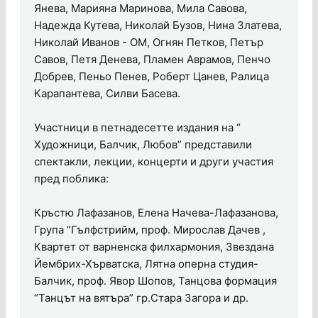
Янева, Марияна Маринова, Мила Савова,
Надежда Кутева, Николай Бузов, Нина Златева,
Николай Иванов - ОМ, Огнян Петков, Петър
Савов, Петя Денева, Пламен Аврамов, Пенчо
Добрев, Пеньо Пенев, Роберт Цанев, Ралица
Карапантева, Силви Басева.
Участници в петнадесетте издания на “
Художници, Балчик, Любов” представили
спектакли, лекции, концерти и други участия
пред поблика:
Кръстю Лафазанов, Елена Начева-Лафазанова,
Група “Гълфстрийм, проф. Мирослав Дачев ,
Квартет от варненска филхармония, Звездана
Йембрих-Хърватска, Лятна оперна студия-
Балчик, проф. Явор Шопов, Танцова формация
“Танцът на вятъра” гр.Стара Загора и др.