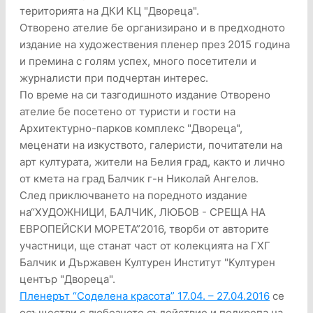
територията на ДКИ КЦ "Двореца".
Отворено ателие бе организирано и в предходното
издание на художествения пленер през 2015 година
и премина с голям успех, много посетители и
журналисти при подчертан интерес.
По време на си тазгодишното издание Отворено
ателие бе посетено от туристи и гости на
Архитектурно-парков комплекс "Двореца",
меценати на изкуството, галеристи, почитатели на
арт културата, жители на Белия град, както и лично
от кмета на град Балчик г-н Николай Ангелов.
След приключването на поредното издание
на“ХУДОЖНИЦИ, БАЛЧИК, ЛЮБОВ - СРЕЩА НА
ЕВРОПЕЙСКИ МОРЕТА”2016, творби от авторите
участници, ще станат част от колекцията на ГХГ
Балчик и Държавен Културен Институт "Културен
център "Двореца".
Пленерът “Соделена красота” 17.04. – 27.04.2016
се
осъществи с любезното съдействие и подкрепа на