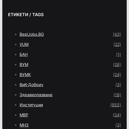
ЕТИКЕТИ / TAGS
BestJobs.BG
(43)
VUM
(22)
БАН
(1)
ВУМ
(26)
ВУМК
(24)
ВиК-Добрич
(3)
Здравеопазване
(18)
Институции
(955)
МВР
(34)
МНЗ
(3)