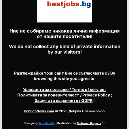
Ние не събираме никаква лична информация
от нашите посетители!
We do not collect any kind of private information
by our visitors!
Разглеждайки този сайт Вие се съгласявате с / By
browsing this site you agree to:
Условията за ползване
/ Terms of service
;
Политиката за поверителност
/ Privacy Policy
;
Защитата на данните
/ GDPR
!
DobrichNews.com
© 2026 Добрич Новини novini
Design by
Templateify
| Realisation by
Mobikom Bulgaria
5³