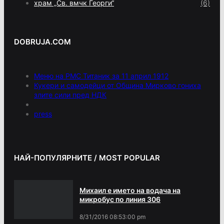
храм „Св. вмчк Георги“
(6)
DOBRUJA.COM
Меню на РМС Титаник за 11 април 1912
Кукери и самодейци от Община Мирково гониха
злите сили пред НДК
press
НАЙ-ПОПУЛЯРНИТЕ / MOST POPULAR
Михаил е името на водача на
микробус по линия 306
8/31/2016 08:53:00 pm