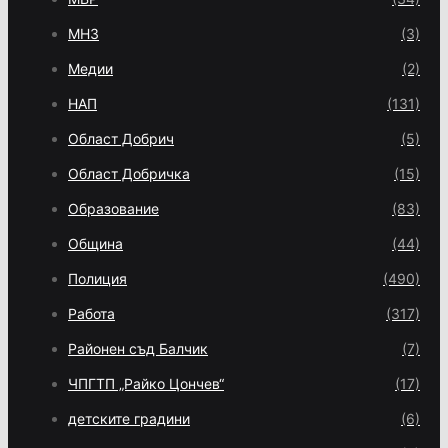
МНЗ
(3)
Медии
(2)
НАП
(131)
Област Добрич
(5)
Област Добричка
(15)
Образование
(83)
Община
(44)
Полиция
(490)
Работа
(317)
Районен съд Балчик
(7)
ЧПГТП „Райко Цончев“
(17)
детските градини
(6)