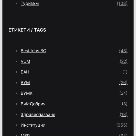
Туризъм
(108)
ЕТИКЕТИ / TAGS
BestJobs.BG
(43)
VUM
(22)
БАН
(1)
ВУМ
(26)
ВУМК
(24)
ВиК-Добрич
(3)
Здравеопазване
(18)
Институции
(955)
МВР
(34)