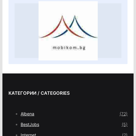
КАТЕГОРИИ / CATEGORIES
Albena
(72)
BestJobs
(5)
Internet
(2)