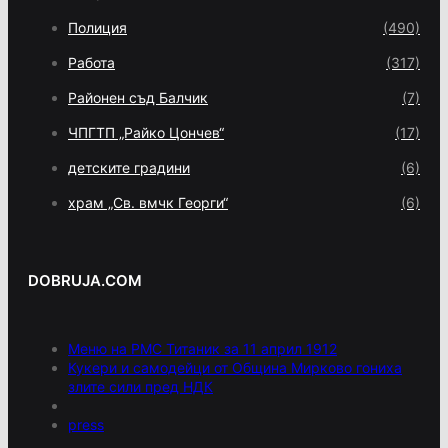
Полиция
(490)
Работа
(317)
Районен съд Балчик
(7)
ЧПГТП „Райко Цончев“
(17)
детските градини
(6)
храм „Св. вмчк Георги“
(6)
DOBRUJA.COM
Меню на РМС Титаник за 11 април 1912
Кукери и самодейци от Община Мирково гониха
злите сили пред НДК
press