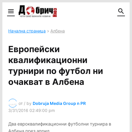
Начална страница
Албена
Европейски
квалификационни
турнири по футбол ни
очакват в Албена
от / by
Dobruja Media Group n PR
3/31/2016 02:49:00 pm
Два евроквалификационни футболни турнира в
Албена през април