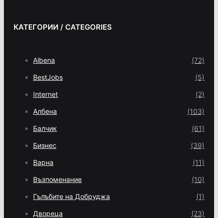
КАТЕГОРИИ / CATEGORIES
Albena
(72)
BestJobs
(5)
Internet
(2)
Албена
(103)
Балчик
(61)
Бизнес
(39)
Варна
(11)
Възпоменание
(10)
Гълъбите на Добруджа
(1)
Двореца
(23)