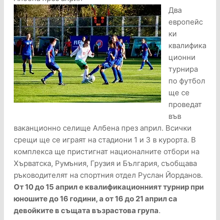
Два
европейс
ки
квалифика
ционни
турнира
по футбол
ще се
проведат
във
ваканционно селище Албена през април. Всички
срещи ще се играят на стадиони 1 и 3 в курорта. В
комплекса ще пристигнат националните отбори на
Хърватска, Румъния, Грузия и България, съобщава
ръководителят на спортния отдел Руслан Йорданов.
От 10 до 15 април е квалификационният турнир при
юношите до 16 години, а от 16 до 21 април са
девойките в същата възрастова група
.