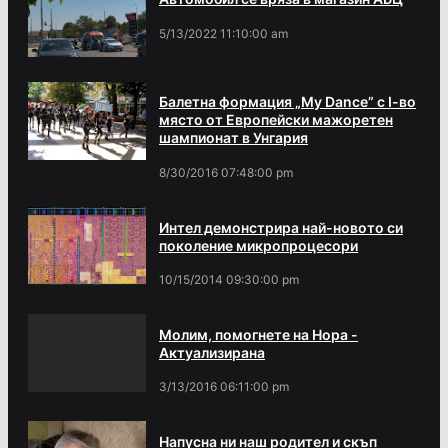
5/13/2022 11:10:00 am
Балетна формация „My Dance” с І-во
място от Европейски мажоретен
шампионат в Унгария
8/30/2016 07:48:00 pm
Интел демонстрира най-новото си
поколение микропроцесори
10/15/2014 09:30:00 pm
Молим, помогнете на Нора -
Актуализирана
3/13/2016 06:11:00 pm
Напусна ни наш родител и скъп