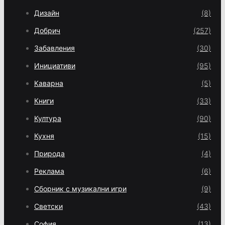
Дизайн
(8)
Добрич
(257)
Забавления
(30)
Инициативи
(95)
Каварна
(5)
Книги
(33)
Култура
(90)
Кухня
(15)
Природа
(4)
Реклама
(6)
Сборник с музикални игри
(9)
Светски
(43)
София
(13)