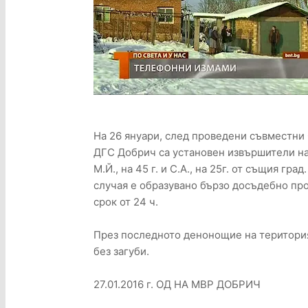
На 26 януари, след проведени съвместни
ДГС Добрич са установен извършители на 
М.Й., на 45 г. и С.А., на 25г. от същия гр
случая е образувано бързо досъдебно про
срок от 24 ч.
През последното денонощие на територи
без загуби.
27.01.2016 г. ОД НА МВР ДОБРИЧ