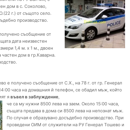
ен дом в с. Соколово,
.(22 г.) от същото село.
съдебно производство.
е получено съобщение от
 същата дата неизвестен
мери 1,4 м. х 1 м., двоен
 частен дом в гр.Каварна.
водство.
ево е получено съобщение от С.Х., на 78 г. от гр. Генерал
о 14:00 часа на домашния й телефон, се обадил мъж, който
ият я
въвел в заблуждение
,
че са му нужни 8500 лева на заем. Около 15:00 часа,
същата предава в дома си 8500 лева на непознат мъж.
По случая е образувано досъдебно производство. При
проведени ОИМ от служители на РУ Генерал Тошево и