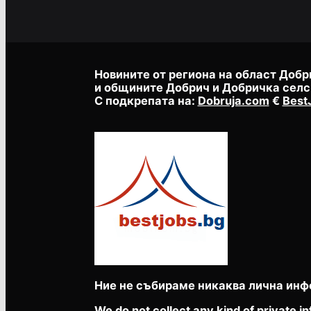
Новините от региона на област Добр
и общините Добрич и Добричка селс
С подкрепата на:
Dobruja.com
€
Best
Ние не събираме никаква лична инф
We do not collect any kind of private in