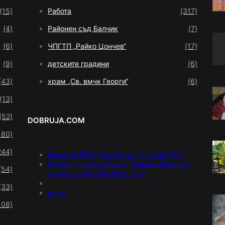
(15)
Работа
(317)
(4)
Районен съд Балчик
(7)
(6)
ЧПГТП „Райко Цончев“
(17)
(9)
детските градини
(6)
(43)
храм „Св. вмчк Георги“
(6)
(13)
(52)
DOBRUJA.COM
180)
244)
Меню на РМС Титаник за 11 април 1912
Кукери и самодейци от Община Мирково
(54)
гониха злите сили пред НДК
(33)
press
108)