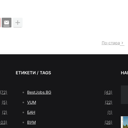
По-стара
ЕТИКЕТИ / TAGS
НА
(72)
BestJobs.BG
(43)
(5)
VUM
(22)
(2)
БАН
(1)
103)
ВУМ
(26)