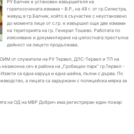
РУ Балчик е установен извършителя на
горепосочената измама – В.Р., на 48 г. от гр.Силистра,
живущ в гр.Балчик, който в съучастие с неустановено
до момента лице от с.гр. е извършил още две измами
на територията на гр. Генерал Тошево. Работата по
изясняване и документиране на цялостната престъпна
дейност на лицето продължава.
 ОИМ от служители на РУ Тервел, ДЛС-Тервел и ТП на
незаконна сеч в района на „Гробищен парк” гр.Тервел -
ад. Иззети са една каруца и една шейна, пълни с дърва. По
изводство, а лицата са задържани с полицейска мярка за
ята на ОД на МВР Добрич има регистриран един пожар