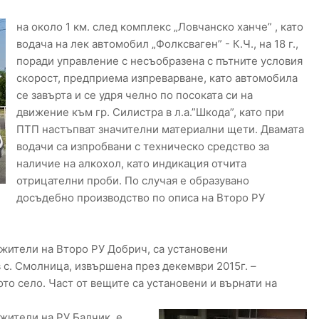
на около 1 км. след комплекс „Ловчанско ханче” , като
водача на лек автомобил „Фолксваген” - К.Ч., на 18 г.,
поради управление с несъобразена с пътните условия
скорост, предприема изпреварване, като автомобила
се завърта и се удря челно по посоката си на
движение към гр. Силистра в л.а.”Шкода”, като при
ПТП настъпват значителни материални щети. Двамата
водачи са изпробвани с техническо средство за
наличие на алкохол, като индикация отчита
отрицателни проби. По случая е образувано
досъдебно производство по описа на Второ РУ
жители на Второ РУ Добрич, са установени
 с. Смолница, извършена през декември 2015г. –
ъщото село. Част от вещите са установени и върнати на
жители на РУ Балчик, е