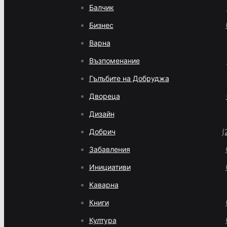
Балчик
Бизнес
Варна
Възпоменание
Гълъбите на Добруджа
Двореца
Дизайн
Добрич
(
Забавления
Инициативи
Каварна
Книги
Култура