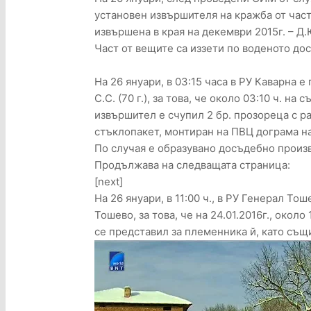
установен извършителя на кражба от част
извършена в края на декември 2015г. – Д.Ю
Част от вещите са иззети по воденото до
На 26 януари, в 03:15 часа в РУ Каварна 
С.С. (70 г.), за това, че около 03:10 ч. на
извършител е счупил 2 бр. прозореца с раз
стъклопакет, монтиран на ПВЦ дограма на
По случая е образувано досъдебно произ
Продължава на следващата страница:
[next]
На 26 януари, в 11:00 ч., в РУ Генерал Тош
Тошево, за това, че на 24.01.2016г., окол
се представил за племенника й, като същ