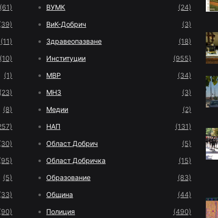
(61)
ВУМК
(24)
(39)
ВиК-Добрич
(3)
(11)
Здравеопазване
(18)
(10)
Институции
(955)
(1)
МВР
(34)
(23)
МНЗ
(3)
(8)
Медии
(2)
257)
НАП
(131)
(30)
Област Добрич
(5)
(95)
Област Добричка
(15)
(5)
Образование
(83)
(33)
Община
(44)
(90)
Полиция
(490)