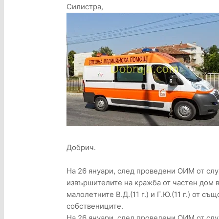
Силистра,
Добрич.
На 26 януари, след проведени ОИМ от слу
извършителите на кражба от частен дом в
малолетните В.Д.(11 г.) и Г.Ю.(11 г.) от с
собствениците.
На 26 януари, след проведени ОИМ от слу