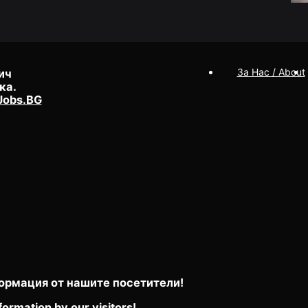
За Нас / About
ич
ка.
Jobs.BG
ормация от нашите посетители!
formation by our visitors!