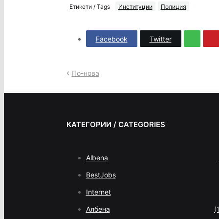
Етикети / Tags
Институции
Полиция
Facebook
Twitter
По-нова
КАТЕГОРИИ / CATEGORIES
Albena
BestJobs
Internet
Албена
(