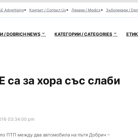
£ Advertising
Контакт / Contact Us
Лекари / Medics
Зъболекари / Den
 / DOBRICH NEWS
КАТЕГОРИИ / CATEGORIES
ЕТИК
 са за хора със слаби
016 03:34:00 pm
нало ПТП между два автомобила на пътя Добрич –