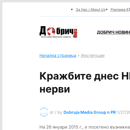
За Нас / About Us
Реклама €$
ДОБРИЧ НОВИНИ
Начална страница
Институции
Кражбите днес НЕ
нерви
от / by
Dobruja Media Group n PR
1/27/2
На 26 януари 2015 г., е посетено възник