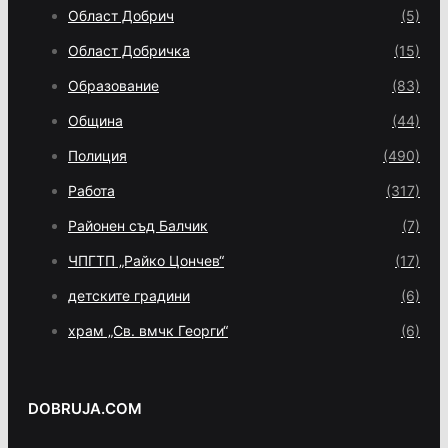
Област Добрич
(5)
Област Добричка
(15)
Образование
(83)
Община
(44)
Полиция
(490)
Работа
(317)
Районен съд Балчик
(7)
ЧПГТП „Райко Цончев“
(17)
детските градини
(6)
храм „Св. вмчк Георги“
(6)
DOBRUJA.COM