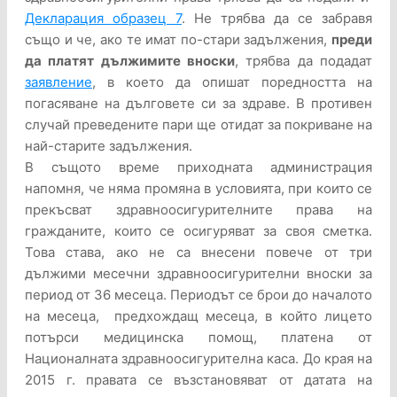
Декларация образец 7
. Не трябва да се забравя
също и че, ако те имат по-стари задължения,
преди
да платят дължимите вноски
, трябва да подадат
заявление
, в което да опишат поредността на
погасяване на дълговете си за здраве. В противен
случай преведените пари ще отидат за покриване на
най-старите задължения.
В същото време приходната администрация
напомня, че няма промяна в условията, при които се
прекъсват здравноосигурителните права на
гражданите, които се осигуряват за своя сметка.
Това става, ако не са внесени повече от три
дължими месечни здравноосигурителни вноски за
период от 36 месеца. Периодът се брои до началото
на месеца, предхождащ месеца, в който лицето
потърси медицинска помощ, платена от
Националната здравноосигурителна каса. До края на
2015 г. правата се възстановяват от датата на