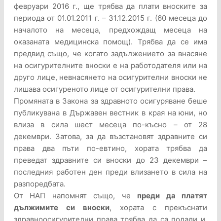
февруари 2016 г., ще трябва да плати вноските за
периода от 01.01.2011 г. – 31.12.2015 г. (60 месеца до
началото на месеца, предхождащ месеца на
оказаната медицинска помощ). Трябва да се има
предвид също, че когато задължението за внасяне
на осигурителните вноски е на работодателя или на
друго лице, невнасянето на осигурителни вноски не
лишава осигуреното лице от осигурителни права.
Промяната в Закона за здравното осигуряване беше
публикувана в Държавен вестник в края на юни, но
влиза в сила шест месеца по-късно – от 28
декември. Затова, за да възстановят здравните си
права два пъти по-евтино, хората трябва да
преведат здравните си вноски до 23 декември –
последния работен ден преди влизането в сила на
разпоредбата.
От НАП напомнят също, че
преди да платят
дължимите си вноски
, хората с прекъснати
здравноосигурителни права трябва да са подали и