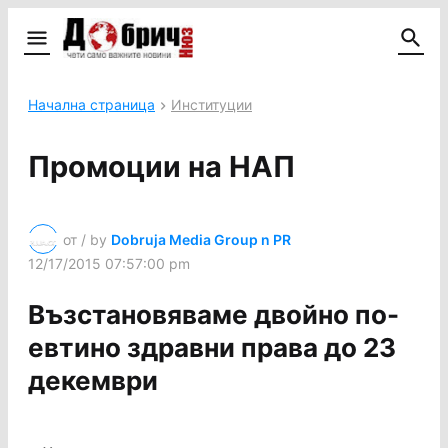
Начална страница
Институции
Промоции на НАП
от / by
Dobruja Media Group n PR
12/17/2015 07:57:00 pm
Възстановяваме двойно по-
евтино здравни права до 23
декември