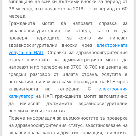
заплащане на всички дължими вноски за период от
36 месеца, а от началото на 2016 г. – за период от 60
месеца.
Гражданите могат да направят справка за
здравноосигурителния си статус, както и да
проверят периодите, за които им липсват
здравноосигурителни вноски чрез
електронната
услуга на НАП
. Справка за здравноосигурителния
статус клиентите на администрацията могат да
направят и по телефона на 0700 18 700 на цената на
градски разговор от цялата страна. Услугата е
автоматична и изисква само въвеждане на ЕГН чрез
клавиатурата на телефона. С
електронния
калкулатор
на НАП гражданите могат автоматично
да изчислят дължимите здравноосигурителни
вноски и лихвите към тях.
Повече информация за възможностите за проверка
на здравноосигурителния статус, възстановяване на
здравни права, както и друга информация, клиентите