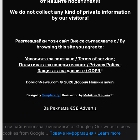
от нашите посетители!
We do not collect any kind of private information
by our visitors!
Разглеждайки този сайт Вие се съгласявате с / By
browsing this site you agree to:
Условията за ползване
/ Terms of service
;
Политиката за поверителност
/ Privacy Policy
;
Защитата на данните
/ GDPR
!
DobrichNews.com
© 2026 Добрич Новини novini
Design by
Templateify
| Realisation by
Mobikom Bulgaria
5³
За
Реклама €$£ Advertis
Този сайт използва „бисквитки“ от Google / Our website uses
cookies from Google...
Повече информация / Learn more