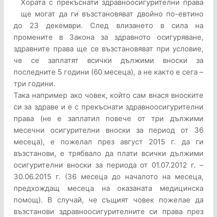
Хората с прекъснати здравноосигурителни права
ще могат да ги възстановяват двойно по-евтино
до 23 декември. След влизането в сила на
промените в Закона за здравното осигуряване,
здравните права ще се възстановяват при условие,
че се заплатят всички дължими вноски за
последните 5 години (60 месеца), а не както е сега –
три години.
Така например ако човек, който сам внася вноските
си за здраве и е с прекъснати здравноосигурителни
права (не е заплатил повече от три дължими
месечни осигурителни вноски за период от 36
месеца), е пожелал през август 2015 г. да ги
възстанови, е трябвало да плати всички дължими
осигурителни вноски за периода от 01.07.2012 г. –
30.06.2015 г. (36 месеца до началото на месеца,
предхождащ месеца на оказаната медицинска
помощ). В случай, че същият човек пожелае да
възстанови здравноосигурителните си права през