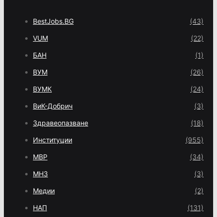
BestJobs.BG
(43)
VUM
(22)
БАН
(1)
ВУМ
(26)
ВУМК
(24)
ВиК-Добрич
(3)
Здравеопазване
(18)
Институции
(955)
МВР
(34)
МНЗ
(3)
Медии
(2)
НАП
(131)