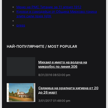
Меню на РМС Титаник за 11 април 1912
Кукери и самодейци от Община Мирково гониха
злите сили пред НДК
press
НАЙ-ПОПУЛЯРНИТЕ / MOST POPULAR
Михаил е името на водача на
микробус по линия 306
8/31/2016 08:53:00 pm
Седмица на оралната хигиена от 20
до 26 март
3/01/2017 01:48:00 pm