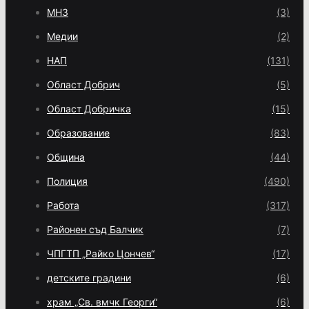
МНЗ
(3)
Медии
(2)
НАП
(131)
Област Добрич
(5)
Област Добричка
(15)
Образование
(83)
Община
(44)
Полиция
(490)
Работа
(317)
Районен съд Балчик
(7)
ЧПГТП „Райко Цончев“
(17)
детските градини
(6)
храм „Св. вмчк Георги“
(6)