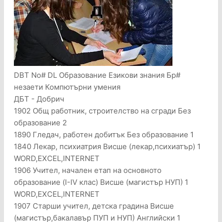
DBT No# DL Образование Езикови знания Бр#
незаети Компютърни умения
ДБТ - Добрич
1902 Общ работник, строителство на сгради Без
образование 2
1890 Гледач, работен добитък Без образование 1
1840 Лекар, психиатрия Висше (лекар,психиатър) 1
WORD,EXCEL,INTERNET
1906 Учител, начален етап на основното
образование (I-IV клас) Висше (магистър НУП) 1
WORD,EXCEL,INTERNET
1907 Старши учител, детска градина Висше
(магистър,бакалавър ПУП и НУП) Английски 1