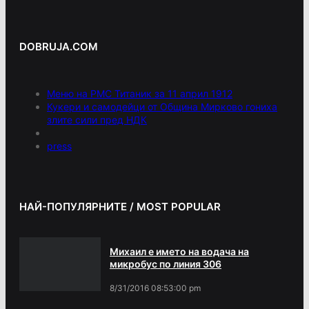
DOBRUJA.COM
Меню на РМС Титаник за 11 април 1912
Кукери и самодейци от Община Мирково гониха
злите сили пред НДК
press
НАЙ-ПОПУЛЯРНИТЕ / MOST POPULAR
Михаил е името на водача на
микробус по линия 306
8/31/2016 08:53:00 pm