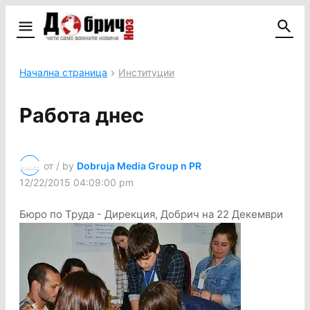
Начална страница
Институции
Работа днес
от / by
Dobruja Media Group n PR
12/22/2015 04:09:00 pm
Бюро по Труда - Дирекция, Добрич на 22 Декември