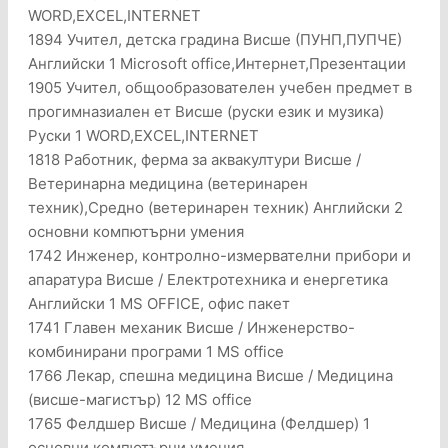
WORD,EXCEL,INTERNET
1894 Учител, детска градина Висше (ПУНП,ПУПЧЕ)
Английски 1 Microsoft office,Интернет,Презентации
1905 Учител, общообразователен учебен предмет в
прогимназиален ет Висше (руски език и музика)
Руски 1 WORD,EXCEL,INTERNET
1818 Работник, ферма за аквакултури Висше /
Ветеринарна медицина (ветеринарен
техник),Средно (ветеринарен техник) Английски 2
основни компютърни умения
1742 Инженер, контролно-измервателни прибори и
апаратура Висше / Електротехника и енергетика
Английски 1 MS OFFICE, офис пакет
1741 Главен механик Висше / Инженерство-
комбинирани програми 1 МS office
1766 Лекар, спешна медицина Висше / Медицина
(висше-магистър) 12 МS office
1765 Фелдшер Висше / Медицина (Фелдшер) 1
основни компютърни умения