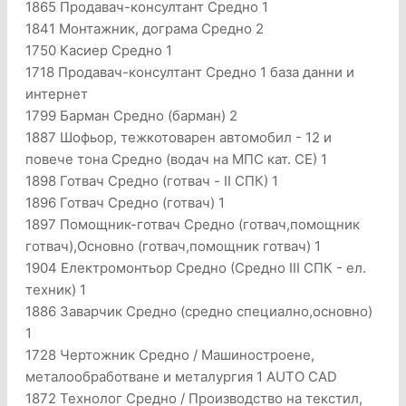
1865 Продавач-консултант Средно 1
1841 Монтажник, дограма Средно 2
1750 Касиер Средно 1
1718 Продавач-консултант Средно 1 база данни и
интернет
1799 Барман Средно (барман) 2
1887 Шофьор, тежкотоварен автомобил - 12 и
повече тона Средно (водач на МПС кат. СЕ) 1
1898 Готвач Средно (готвач - II СПК) 1
1896 Готвач Средно (готвач) 1
1897 Помощник-готвач Средно (готвач,помощник
готвач),Основно (готвач,помощник готвач) 1
1904 Електромонтьор Средно (Средно III СПК - ел.
техник) 1
1886 Заварчик Средно (средно специално,основно)
1
1728 Чертожник Средно / Машиностроене,
металообработване и металургия 1 AUTO CAD
1872 Технолог Средно / Производство на текстил,