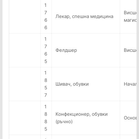
1
7
Висше
Лекар, спешна медицина
6
магис
6
1
7
Фелдшер
Висше
6
5
1
8
Шивач, обувки
Начал
5
7
1
8
Конфекционер, обувки
Основ
8
(ръчно)
5