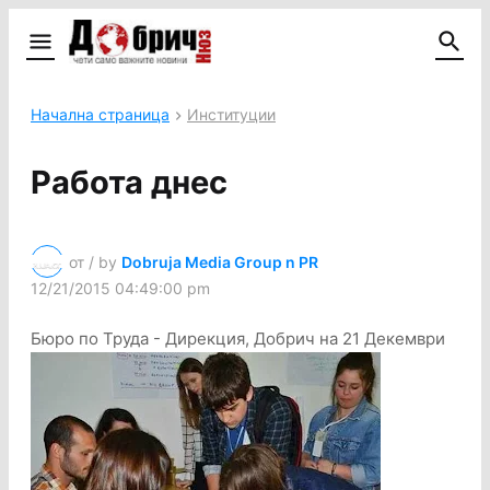
Начална страница
Институции
Работа днес
от / by
Dobruja Media Group n PR
12/21/2015 04:49:00 pm
Бюро по Труда - Дирекция, Добрич на 21 Декември