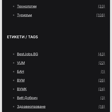
Технологии
(33)
Туризъм
(108)
ЕТИКЕТИ / TAGS
BestJobs.BG
(43)
VUM
(22)
БАН
(1)
ВУМ
(26)
ВУМК
(24)
ВиК-Добрич
(3)
Здравеопазване
(18)