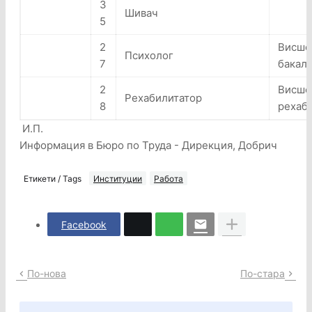
3
Шивач
5
2
Висше 
Психолог
7
бакал
2
Висше 
Рехабилитатор
8
рехаб
И.П.
Информация в Бюро по Труда - Дирекция, Добрич
Етикети / Tags
Институции
Работа
Facebook
По-нова
По-стара