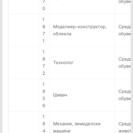
7
обувк
0
1
8
Моделиер-конструктор,
Средно
7
облекла
обувк
1
1
8
Средно
Технолог
7
обувк
2
1
8
Средно
Шивач
5
обувки
6
1
8
Механик, земеделски
Средно
4
машини
живот