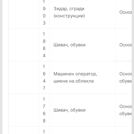
1
9
Зидар, сгради
Основн
0
(конструкции)
3
1
8
Шивач, обувки
Основн
8
4
1
6
Машинен оператор,
Основн
4
шиене на облекла
обувк
7
1
7
Основн
Шивач, обувки
6
обувки
8
1