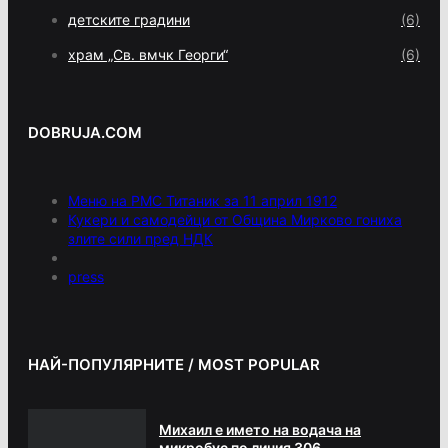
детските градини
(6)
храм „Св. вмчк Георги“
(6)
DOBRUJA.COM
Меню на РМС Титаник за 11 април 1912
Кукери и самодейци от Община Мирково гониха
злите сили пред НДК
press
НАЙ-ПОПУЛЯРНИТЕ / MOST POPULAR
Михаил е името на водача на
микробус по линия 306