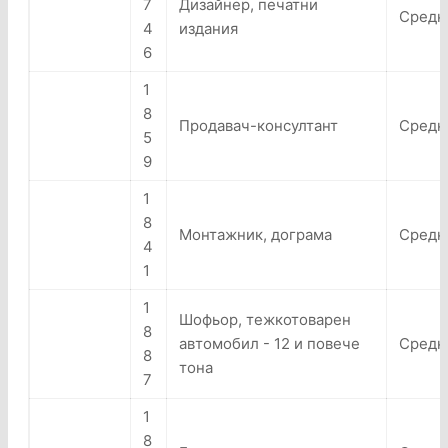
7
Дизайнер, печатни
Средн
4
издания
6
1
8
Продавач-консултант
Средн
5
9
1
8
Монтажник, дограма
Средн
4
1
1
Шофьор, тежкотоварен
8
автомобил - 12 и повече
Средно
8
тона
7
1
8