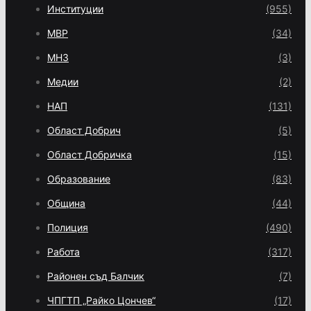
Институции
(955)
МВР
(34)
МНЗ
(3)
Медии
(2)
НАП
(131)
Област Добрич
(5)
Област Добричка
(15)
Образование
(83)
Община
(44)
Полиция
(490)
Работа
(317)
Районен съд Балчик
(7)
ЧПГТП „Райко Цончев“
(17)