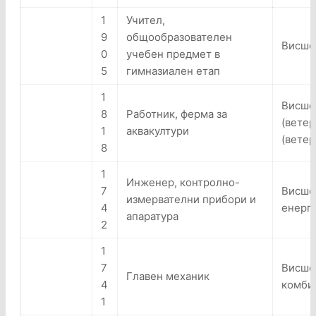
1
Учител,
9
общообразователен
Висше 
0
учебен предмет в
5
гимназиален етап
1
Висше
8
Работник, ферма за
(вете
1
аквакултури
(ветер
8
1
Инженер, контролно-
7
Висше 
измервателни прибори и
4
енерг
апаратура
2
1
7
Висше
Главен механик
4
комби
1