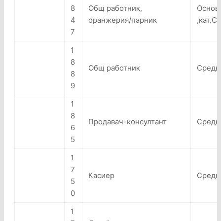
8
Общ работник,
Основ
4
оранжерия/парник
,кат.С)
7
1
8
Общ работник
Средн
8
9
1
8
Продавач-консултант
Средн
6
5
1
7
Касиер
Средн
5
0
1