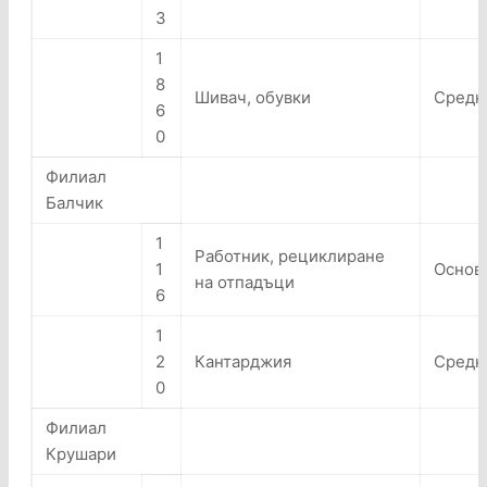
3
1
8
Шивач, обувки
Средн
6
0
Филиал
Балчик
1
Работник, рециклиране
1
Основ
на отпадъци
6
1
2
Кантарджия
Средн
0
Филиал
Крушари