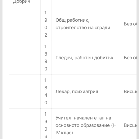
Добрич
1
9
Общ работник,
Без о
0
строителство на сгради
2
1
8
Гледач, работен добитък
Без о
9
0
1
8
Лекар, психиатрия
Висше 
4
0
1
Учител, начален етап на
9
основното образование (I-
Висше
0
IV клас)
6