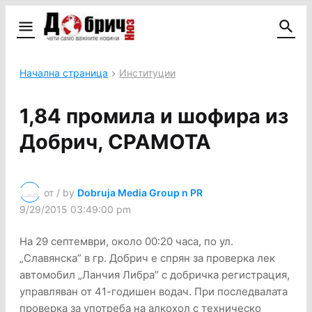
Начална страница
Институции
1,84 промила и шофира из
Добрич, СРАМОТА
от / by
Dobruja Media Group n PR
9/29/2015 03:49:00 pm
На 29 септември, около 00:20 часа, по ул.
„Славянска” в гр. Добрич е спрян за проверка лек
автомобил „Ланчия Либра” с добричка регистрация,
управляван от 41-годишен водач. При последвалата
проверка за употреба на алкохол с техническо