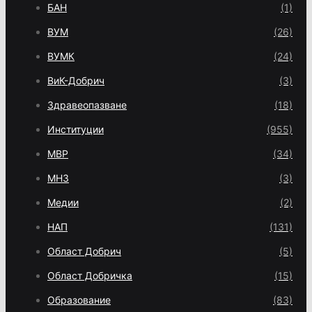
БАН
(1)
ВУМ
(26)
ВУМК
(24)
ВиК-Добрич
(3)
Здравеопазване
(18)
Институции
(955)
МВР
(34)
МНЗ
(3)
Медии
(2)
НАП
(131)
Област Добрич
(5)
Област Добричка
(15)
Образование
(83)