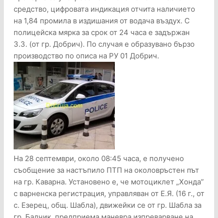
средство, цифровата индикация отчита наличието
на 1,84 промила в издишания от водача въздух. С
полицейска мярка за срок от 24 часа е задържан
З.З. (от гр. Добрич). По случая е образувано бързо
производство по описа на РУ 01 Добрич.
На 28 септември, около 08:45 часа, е получено
съобщение за настъпило ПТП на околовръстен път
на гр. Каварна. Установено е, че мотоциклет „Хонда”
с варненска регистрация, управляван от Е.Я. (16 г., от
с. Езерец, общ. Шабла), движейки се от гр. Шабла за
гр. Балчик, предприема маневра изпреварване на