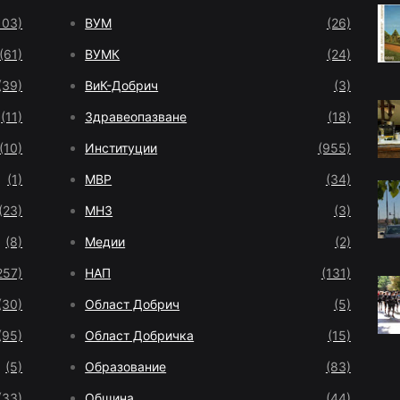
103)
ВУМ
(26)
(61)
ВУМК
(24)
(39)
ВиК-Добрич
(3)
(11)
Здравеопазване
(18)
(10)
Институции
(955)
(1)
МВР
(34)
(23)
МНЗ
(3)
(8)
Медии
(2)
257)
НАП
(131)
(30)
Област Добрич
(5)
(95)
Област Добричка
(15)
(5)
Образование
(83)
(33)
Община
(44)