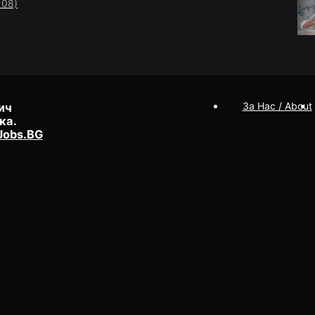
108)
За Нас / About
ич
ка.
Jobs.BG