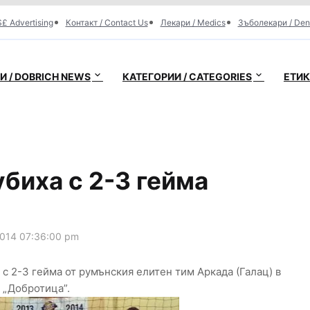
£ Advertising
Контакт / Contact Us
Лекари / Medics
Зъболекари / Den
 / DOBRICH NEWS
КАТЕГОРИИ / CATEGORIES
ЕТИК
биха с 2-3 гейма
014 07:36:00 pm
с 2-3 гейма от румънския елитен тим Аркада (Галац) в
 „Добротица”.