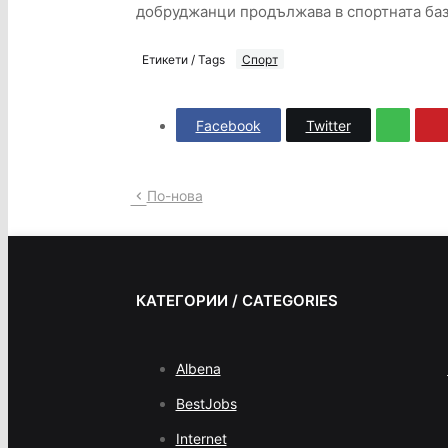
добруджанци продължава в спортната база
Етикети / Tags
Спорт
Facebook
Twitter
По-нова
КАТЕГОРИИ / CATEGORIES
Albena
BestJobs
Internet