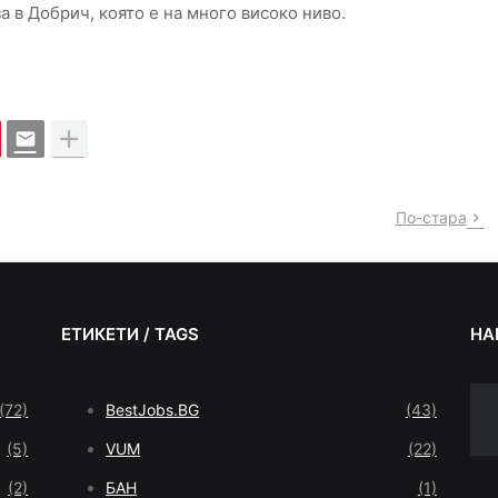
 в Добрич, която е на много високо ниво.
По-стара
ЕТИКЕТИ / TAGS
НА
(72)
BestJobs.BG
(43)
(5)
VUM
(22)
(2)
БАН
(1)