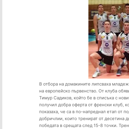
В отбора на домакините липсваха младеж
на европейско първенство. От клуба обяв
Тимур Садиков, който бе в списъка с нов
получил добра оферта от френски клуб, к
показаха, че са в по-напреднал етап от п
добричлии, които тренират от десетина д
победата в срещата след 15-8 точки. Тре