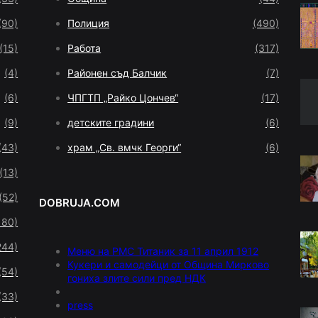
(90)
Полиция
(490)
(15)
Работа
(317)
(4)
Районен съд Балчик
(7)
(6)
ЧПГТП „Райко Цончев“
(17)
(9)
детските градини
(6)
(43)
храм „Св. вмчк Георги“
(6)
(13)
(52)
DOBRUJA.COM
180)
244)
Меню на РМС Титаник за 11 април 1912
Кукери и самодейци от Община Мирково
(54)
гониха злите сили пред НДК
(33)
press