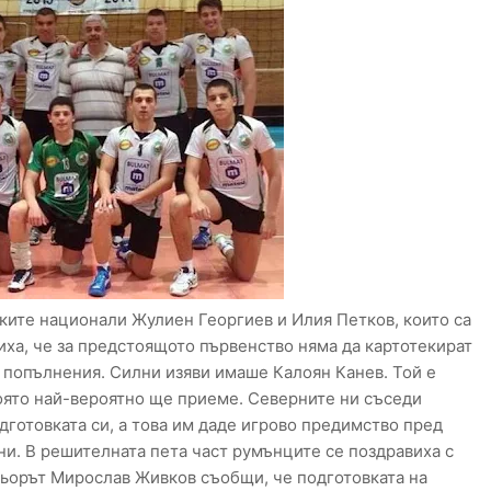
ките национали Жулиен Георгиев и Илия Петков, които са
иха, че за предстоящото първенство няма да картотекират
и попълнения. Силни изяви имаше Калоян Канев. Той е
оято най-вероятно ще приеме. Северните ни съседи
одготовката си, а това им даде игрово предимство пред
ни. В решителната пета част румънците се поздравиха с
ньорът Мирослав Живков съобщи, че подготовката на