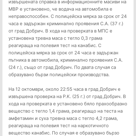
извършената справка в информационните масиви на
МВР е установено, че водача на автомобила е
неправоспособен. С полицейска мярка за срок от 24
часа е задържан криминално проявения С.А. (37 г.)
от град Добрич. В хода на проверката в МПС е
установена тревна маса с тегло 0,3 грама
реагираща на полевия тест на канабис. С
полицейска мярка за срок от 24 часа е задържан
пътника в автомобила, криминално проявения С.А.
(24 г.), също от град Добрич. По двата случая са
образувано бързи полицейски производства.
На 12 октомври, около 22:55 часа в град Добрич е
извършена проверка на Р.К. (25 г.) от град Добрич. В
хода на проверката е установено бяло прахообразно
вещество с тегло 1,4 грама, реагиращо на теста на
амфетамин и суха тревна маса с тегло 4,2 грама,
реагираща на полевия тест на наркотичното
вещество канабис. По случая е образувано бързо