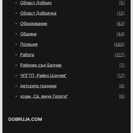
Област Добрич
(5)
Област Добричка
(15)
Образование
(83)
Община
(44)
Полиция
(490)
Работа
(317)
Районен съд Балчик
(7)
ЧПГТП „Райко Цончев“
(17)
детските градини
(6)
храм „Св. вмчк Георги“
(6)
DOBRUJA.COM