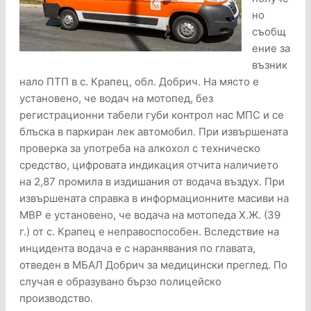
но
съобщ
ение за
възник
нало ПТП в с. Крапец, обл. Добрич. На място е
установено, че водач на мотопед, без
регистрационни табели губи контрол нас МПС и се
блъска в паркиран лек автомобил. При извършената
проверка за употреба на алкохол с техническо
средство, цифровата индикация отчита наличието
на 2,87 промила в издишания от водача въздух. При
извършената справка в информационните масиви на
МВР е установено, че водача на мотопеда Х.Ж. (39
г.) от с. Крапец е неправоспособен. Вследствие на
инцидента водача е с наранявания по главата,
отведен в МБАЛ Добрич за медицински преглед. По
случая е образувано бързо полицейско
производство.