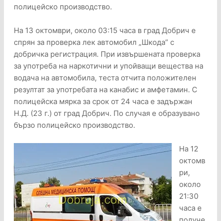
полицейско производство.
На 13 октомври, около 03:15 часа в град Добрич е
спрян за проверка лек автомобил „Шкода” с
добричка регистрация. При извършената проверка
за употреба на наркотични и упойващи вещества на
водача на автомобила, теста отчита положителен
резултат за употребата на канабис и амфетамин. С
полицейска мярка за срок от 24 часа е задържан
Н.Д. (23 г.) от град Добрич. По случая е образувано
бързо полицейско производство.
На 12
октомв
ри,
около
21:30
часа е
получе