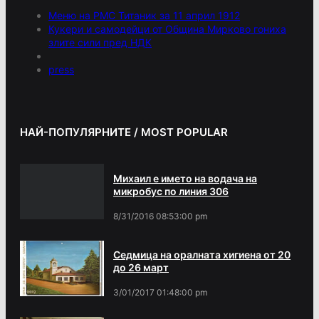
Меню на РМС Титаник за 11 април 1912
Кукери и самодейци от Община Мирково гониха
злите сили пред НДК
press
НАЙ-ПОПУЛЯРНИТЕ / MOST POPULAR
Михаил е името на водача на
микробус по линия 306
8/31/2016 08:53:00 pm
Седмица на оралната хигиена от 20
до 26 март
3/01/2017 01:48:00 pm