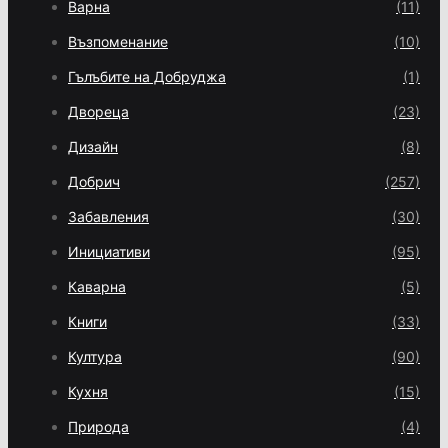
Варна
(11)
Възпоменание
(10)
Гълъбите на Добруджа
(1)
Двореца
(23)
Дизайн
(8)
Добрич
(257)
Забавления
(30)
Инициативи
(95)
Каварна
(5)
Книги
(33)
Култура
(90)
Кухня
(15)
Природа
(4)