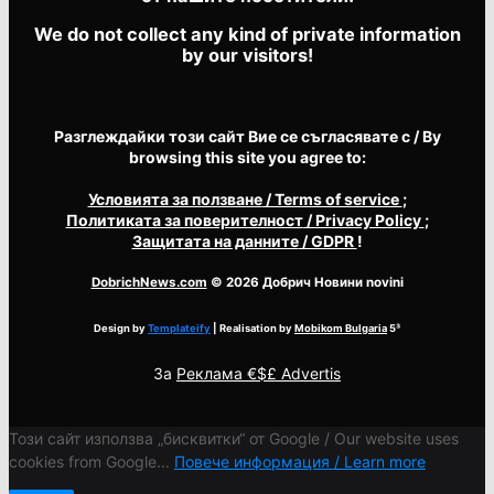
We do not collect any kind of private information
by our visitors!
Разглеждайки този сайт Вие се съгласявате с / By
browsing this site you agree to:
Условията за ползване
/ Terms of service
;
Политиката за поверителност
/ Privacy Policy
;
Защитата на данните
/ GDPR
!
DobrichNews.com
© 2026 Добрич Новини novini
Design by
Templateify
| Realisation by
Mobikom Bulgaria
5³
За
Реклама €$£ Advertis
Този сайт използва „бисквитки“ от Google / Our website uses
cookies from Google...
Повече информация / Learn more