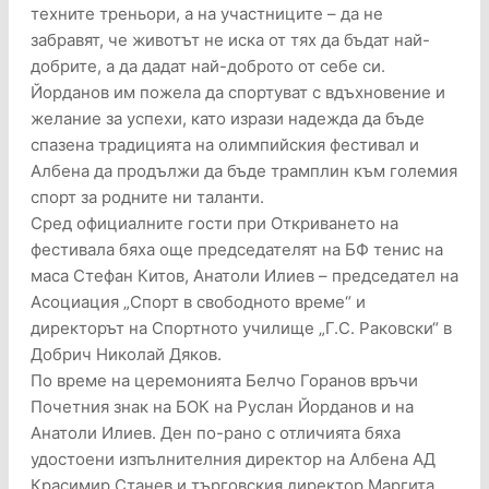
техните треньори, а на участниците – да не
забравят, че животът не иска от тях да бъдат най-
добрите, а да дадат най-доброто от себе си.
Йорданов им пожела да спортуват с вдъхновение и
желание за успехи, като изрази надежда да бъде
спазена традицията на олимпийския фестивал и
Албена да продължи да бъде трамплин към големия
спорт за родните ни таланти.
Сред официалните гости при Откриването на
фестивала бяха още председателят на БФ тенис на
маса Стефан Китов, Анатоли Илиев – председател на
Асоциация „Спорт в свободното време“ и
директорът на Спортното училище „Г.С. Раковски“ в
Добрич Николай Дяков.
По време на церемонията Белчо Горанов връчи
Почетния знак на БОК на Руслан Йорданов и на
Анатоли Илиев. Ден по-рано с отличията бяха
удостоени изпълнителния директор на Албена АД
Красимир Станев и търговския директор Маргита