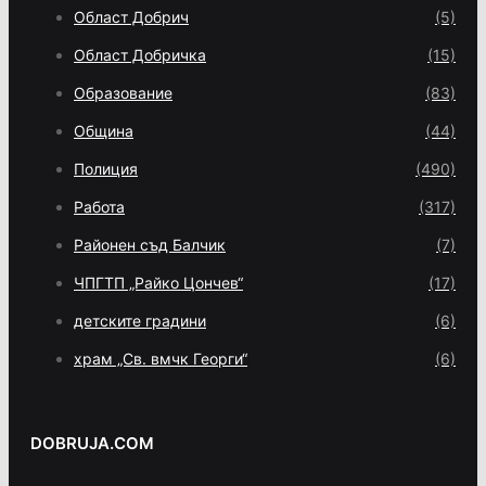
Област Добрич
(5)
Област Добричка
(15)
Образование
(83)
Община
(44)
Полиция
(490)
Работа
(317)
Районен съд Балчик
(7)
ЧПГТП „Райко Цончев“
(17)
детските градини
(6)
храм „Св. вмчк Георги“
(6)
DOBRUJA.COM