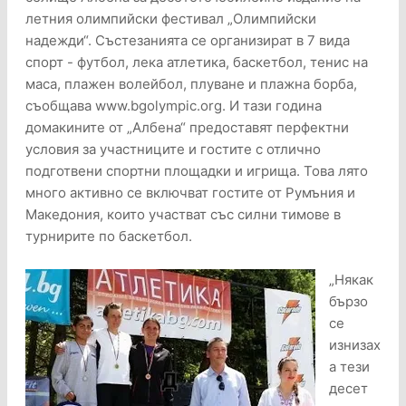
летния олимпийски фестивал „Олимпийски
надежди“. Състезанията се организират в 7 вида
спорт - футбол, лека атлетика, баскетбол, тенис на
маса, плажен волейбол, плуване и плажна борба,
съобщава www.bgolympic.org. И тази година
домакините от „Албена“ предоставят перфектни
условия за участниците и гостите с отлично
подготвени спортни площадки и игрища. Това лято
много активно се включват гостите от Румъния и
Македония, които участват със силни тимове в
турнирите по баскетбол.
„Някак
бързо
се
изнизах
а тези
десет