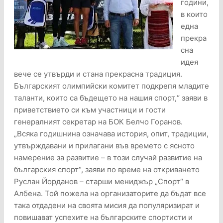
години,
в които
една
прекра
сна
идея
вече се утвърди и стана прекрасна традиция.
Българският олимпийски комитет подкрепя младите
таланти, които са бъдещето на нашия спорт,“ заяви в
приветствието си към участници и гости
генералният секретар на БОК Белчо Горанов.
„Всяка годишнина означава история, опит, традиции,
утвърждавани и прилагани във времето с ясното
намерение за развитие – в този случай развитие на
българския спорт“, заяви по време на откриването
Руслан Йорданов – старши мениджър „Спорт“ в
Албена. Той пожела на организаторите да бъдат все
така отдадени на своята мисия да популяризират и
повишават успехите на българските спортисти и