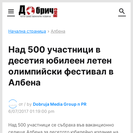
Начална страница
Албена
Над 500 участници в
десетия юбилеен летен
олимпийски фестивал в
Албена
от / by
Dobruja Media Group n PR
6/07/2017 01:19:00 pm
Над 500 участници се събраха във ваканционно
селище Албена за десетото юбилейно издание на