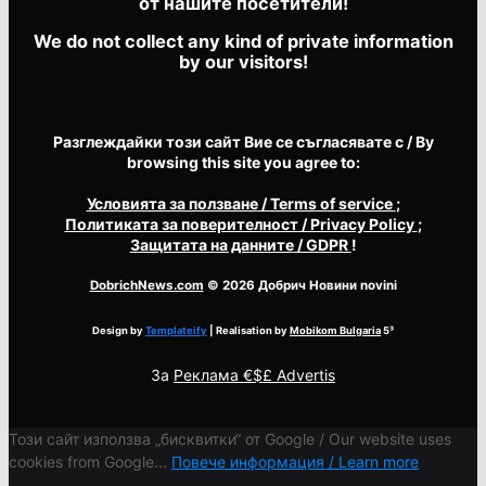
от нашите посетители!
We do not collect any kind of private information
by our visitors!
Разглеждайки този сайт Вие се съгласявате с / By
browsing this site you agree to:
Условията за ползване
/ Terms of service
;
Политиката за поверителност
/ Privacy Policy
;
Защитата на данните
/ GDPR
!
DobrichNews.com
© 2026 Добрич Новини novini
Design by
Templateify
| Realisation by
Mobikom Bulgaria
5³
За
Реклама €$£ Advertis
Този сайт използва „бисквитки“ от Google / Our website uses
cookies from Google...
Повече информация / Learn more