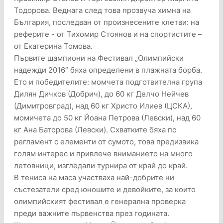
Тодорова. Веднага след това прозвуча химна на
България, последван от произнесените клетви: на
реферите - от Тихомир Стоянов и на спортистите –
от Екатерина Томова.
Първите шампиони на Фестивал „Олимпийски
надежди 2016“ бяха определени в плажната борба.
Ето и победителите: момчета подготвителна група
Дилян Дичков (Добрич), до 60 кг Делчо Нейчев
(Димитровград), над 60 кг Христо Илиев (ЦСКА),
момичета до 50 кг Йоана Петрова (Левски), над 60
кг Ана Баторова (Левски). Схватките бяха по
регламент с елементи от сумото, това предизвика
голям интерес и привлече вниманието на много
летовници, изгледали турнира от край до край.
В тениса на маса участваха най-добрите ни
състезатели сред юношите и девойките, за които
олимпийският фестивал е генерална проверка
преди важните първенства през годината.