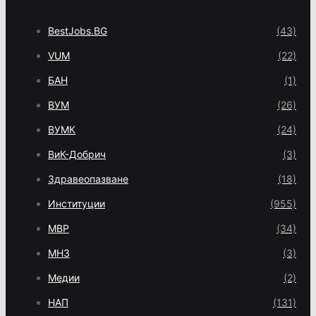
BestJobs.BG
(43)
VUM
(22)
БАН
(1)
ВУМ
(26)
ВУМК
(24)
ВиК-Добрич
(3)
Здравеопазване
(18)
Институции
(955)
МВР
(34)
МНЗ
(3)
Медии
(2)
НАП
(131)