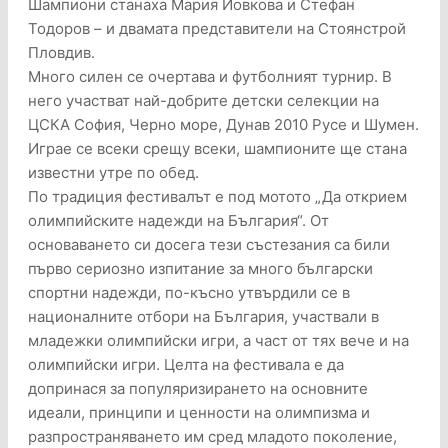
Шампиони станаха Мария Йовкова и Стефан
Тодоров – и двамата представители на Стоянстрой
Пловдив.
Много силен се очертава и футболният турнир. В
него участват най-добрите детски селекции на
ЦСКА София, Черно море, Дунав 2010 Русе и Шумен.
Играе се всеки срещу всеки, шампионите ще стана
известни утре по обед.
По традиция фестивалът е под мотото „Да открием
олимпийските надежди на България“. От
основаването си досега тези състезания са били
първо сериозно изпитание за много български
спортни надежди, по-късно утвърдили се в
националните отбори на България, участвали в
младежки олимпийски игри, а част от тях вече и на
олимпийски игри. Целта на фестивала е да
допринася за популяризирането на основните
идеали, принципи и ценности на олимпизма и
разпространяването им сред младото поколение,