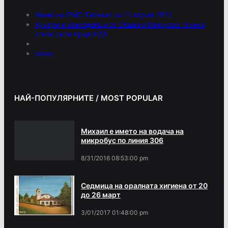
Меню на РМС Титаник за 11 април 1912
Кукери и самодейци от Община Мирково гониха
злите сили пред НДК
press
НАЙ-ПОПУЛЯРНИТЕ / MOST POPULAR
Михаил е името на водача на
микробус по линия 306
8/31/2016 08:53:00 pm
Седмица на оралната хигиена от 20
до 26 март
3/01/2017 01:48:00 pm