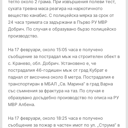
тегло около 2 грама. При извършения полеви тест,
сухата тревна маса реагира на наркотичното
вещество канабис. С полицейска мярка за срок от
24 часа тримата са задържани в Първо РУ МВР
Добрич. По случая е образувано бързо полицейско
производство.
На 17 февруари, около 15:05 часа е получено
съобщение за пострадал мъж на строителен обект в
с. Кранево, обл. Добрич. Установено е, че
пострадалия 46-годишен мъж от град Кубрат е
паднал от височина около 8 метра. Пострадалия е
транспортиран в МБАЛ „Св. Марина” в град Варна
със съмнения за фрактура на таз. По случая е
образувано досъдебно производство по описа на РУ
МВР Албена.
На 17 февруари, около 18:25 часа е получено
съобщение за пожар в частен имот по ул. „Струма” в