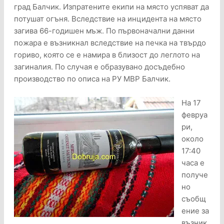
град Балчик. Изпратените екипи на място успяват да
потушат огъня. Вследствие на инцидента на място
загива 66-годишен мъж. По първоначални данни
пожара е възникнал вследствие на печка на твърдо
гориво, която се е намира в близост до леглото на
загиналия. По случая е образувано досъдебно
производство по описа на РУ МВР Балчик.
На 17
февруа
ри,
около
17:40
часа е
получе
но
съобщ
ение за
възник