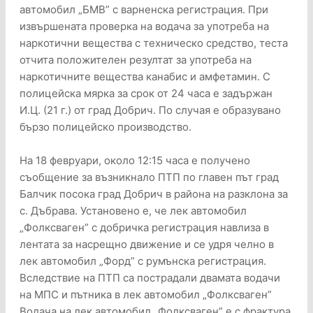
автомобил „БМВ” с варненска регистрация. При
извършената проверка на водача за употреба на
наркотични вещества с техническо средство, теста
отчита положителен резултат за употреба на
наркотичните вещества канабис и амфетамин. С
полицейска мярка за срок от 24 часа е задържан
И.Ц. (21 г.) от град Добрич. По случая е образувано
бързо полицейско производство.
На 18 февруари, около 12:15 часа е получено
съобщение за възникнало ПТП по главен път град
Балчик посока град Добрич в района на разклона за
с. Дъбрава. Установено е, че лек автомобил
„Фолксваген” с добричка регистрация навлиза в
лентата за насрещно движение и се удря челно в
лек автомобил „Форд” с румънска регистрация.
Вследствие на ПТП са пострадали двамата водачи
на МПС и пътника в лек автомобил „Фолксваген”
Водача на лек автомобил „Фолксваген” е с фрактура