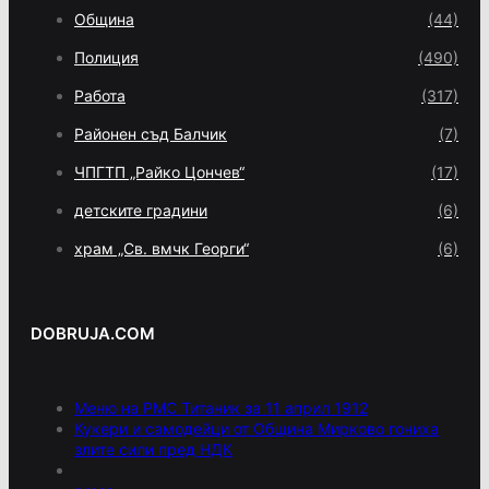
Община
(44)
Полиция
(490)
Работа
(317)
Районен съд Балчик
(7)
ЧПГТП „Райко Цончев“
(17)
детските градини
(6)
храм „Св. вмчк Георги“
(6)
DOBRUJA.COM
Меню на РМС Титаник за 11 април 1912
Кукери и самодейци от Община Мирково гониха
злите сили пред НДК