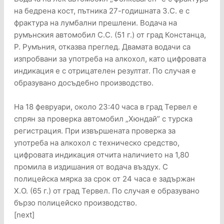
на бедрена кост, пътника 27-годишната З.С. е с
фрактура на лумбални прешлени. Водача на
румънския автомобил С.С. (51 г.) от град Констанца,
Р. Румъния, отказва преглед. Двамата водачи са
изпробвани за употреба на алкохол, като цифровата
индикация е с отрицателен резултат. По случая е
образувано досъдебно производство.
На 18 февруари, около 23:40 часа в град Тервел е
спрян за проверка автомобил „Хюндай” с турска
регистрация. При извършената проверка за
употреба на алкохол с техническо средство,
цифровата индикация отчита наличието на 1,80
промила в издишания от водача въздух. С
полицейска мярка за срок от 24 часа е задържан
Х.О. (65 г.) от град Тервел. По случая е образувано
бързо полицейско производство.
[next]