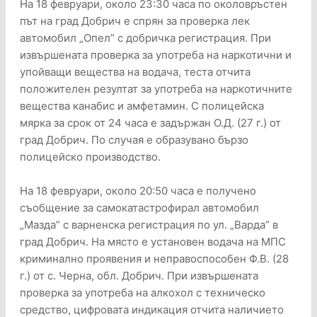
На 18 февруари, около 23:30 часа по околовръстен
път на град Добрич е спрян за проверка лек
автомобил „Опел” с добричка регистрация. При
извършената проверка за употреба на наркотични и
упойващи вещества на водача, теста отчита
положителен резултат за употреба на наркотичните
вещества канабис и амфетамин. С полицейска
мярка за срок от 24 часа е задържан О.Д. (27 г.) от
град Добрич. По случая е образувано бързо
полицейско производство.
На 18 февруари, около 20:50 часа е получено
съобщение за самокатастрофирал автомобил
„Мазда” с варненска регистрация по ул. „Варда” в
град Добрич. На място е установен водача на МПС
криминално проявения и неправоспособен Ф.В. (28
г.) от с. Черна, обл. Добрич. При извършената
проверка за употреба на алкохол с техническо
средство, цифровата индикация отчита наличието