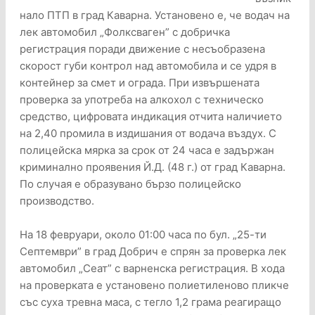
нало ПТП в град Каварна. Установено е, че водач на
лек автомобил „Фолксваген” с добричка
регистрация поради движение с несъобразена
скорост губи контрол над автомобила и се удря в
контейнер за смет и ограда. При извършената
проверка за употреба на алкохол с техническо
средство, цифровата индикация отчита наличието
на 2,40 промила в издишания от водача въздух. С
полицейска мярка за срок от 24 часа е задържан
криминално проявения Й.Д. (48 г.) от град Каварна.
По случая е образувано бързо полицейско
производство.
На 18 февруари, около 01:00 часа по бул. „25-ти
Септември” в град Добрич е спрян за проверка лек
автомобил „Сеат” с варненска регистрация. В хода
на проверката е установено полиетиленово пликче
със суха тревна маса, с тегло 1,2 грама реагиращо