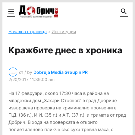
Начална страница
Институции
Кражбите днес в хроника
от / by
Dobruja Media Group n PR
2/20/2017 11:39:00 am
На 17 февруари, около 17:30 часа в района на
младежки дом „Захари Стоянов” в град Добриче
извършена проверка на криминално проявените
П.Д. (36 г.), И.И. (35 г.) и А.Т. (37 г.), и тримата от град
Добрич. В хода на проверката е открито
полиетиленово пликче със суха тревна маса, с