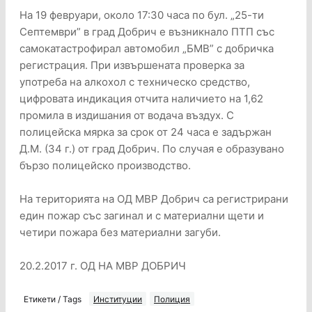
На 19 февруари, около 17:30 часа по бул. „25-ти
Септември” в град Добрич е възникнало ПТП със
самокатастрофирал автомобил „БМВ” с добричка
регистрация. При извършената проверка за
употреба на алкохол с техническо средство,
цифровата индикация отчита наличието на 1,62
промила в издишания от водача въздух. С
полицейска мярка за срок от 24 часа е задържан
Д.М. (34 г.) от град Добрич. По случая е образувано
бързо полицейско производство.
На територията на ОД МВР Добрич са регистрирани
един пожар със загинал и с материални щети и
четири пожара без материални загуби.
20.2.2017 г. ОД НА МВР ДОБРИЧ
Етикети / Tags
Институции
Полиция