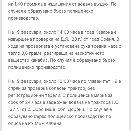
на 1,40 промила в издишания от водача въздух. По
случая е образувано бързо полицейско
производство.
На 19 февруари, около 14:00 часа в град Каварна е
извършена проверка на Д.Я. (20 г.) от град София. В
хода на проверката е установена суха тревна маса с
тегло 0,6 грама, реагираща на наркотичното
вещество канабис. По случая е образувано бързо
полицейско производство.
На 19 февруари, около 13:00 часа по главен път I-9 е
спрян за проверка колесен трактор, без
регистрационни табели. С полицейска мярка за
срок от 24 часа е задържан водача на трактора Г.С.
(37 г.) от с. Оброчище, обл. Добрич. По случая е
образувано бързо полицейско производство по
описа на РУ МВР Албена.