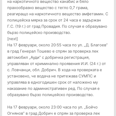
на наркотичното вещество канабис и бяло
прахообразно вещество с тегло 0,7 грама,
реагиращо на наркотичното вещество амфетамин. С
полицейска мярка за срок от 24 часа е задържан
Г.С. (19 г.) от град Провадия. По случая е образувано
бързо полицейско производство.
[next]
На 17 февруари, около 20:55 часа по ул. „Д. Благоев”
в град Генерал Тошево е спрян за проверка лек
автомобил „Ауди” с добричка регистрация,
управляван от криминално проявения И.И. (24 г.) от
с. Ловчанци, обл. Добрич. В хода на проверката е
установено, че водача не притежава СУМПС и
управлява в едногодишен срок от наложено му
наказание по административен ред. По случая е
образувано бързо полицейско производство.
На 17 февруари, около 23:00 часа по ул. „Бойчо
Огнянов” в град Добрич е спрян за проверка лек