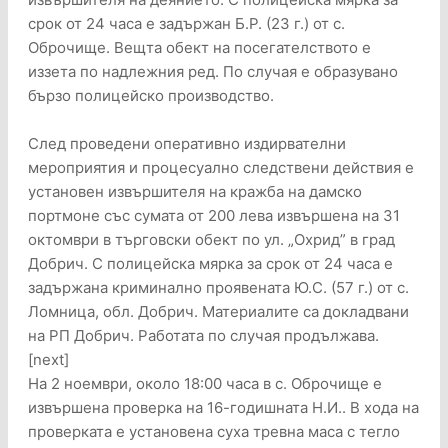
срок от 24 часа е задържан Б.Р. (23 г.) от с.
Оброчище. Вещта обект на посегателството е
иззета по надлежния ред. По случая е образувано
бързо полицейско производство.
След проведени оперативно издирвателни
мероприятия и процесуално следствени действия е
установен извършителя на кражба на дамско
портмоне със сумата от 200 лева извършена на 31
октомври в търговски обект по ул. „Охрид” в град
Добрич. С полицейска мярка за срок от 24 часа е
задържана криминално проявената Ю.С. (57 г.) от с.
Ломница, обл. Добрич. Материалите са докладвани
на РП Добрич. Работата по случая продължава.
[next]
На 2 ноември, около 18:00 часа в с. Оброчище е
извършена проверка на 16-годишната Н.И.. В хода на
проверката е установена суха тревна маса с тегло