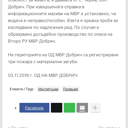
Добрич. При извършената справка в
информационните масиви на МВР е установено, че
водача е неправоспособен. Взета е кръвна проба за
изследване по надлежния ред. По случая е
образувано досъдебно производство по описа на
Второ РУ МВР Добрич.
На територията на ОД МВР Добрич са регистрирани
три пожара с материални загуби.
03.11.2016 г. ОД НА МВР ДОБРИЧ
Етикети / Tags
Институции
Полиция
Facebook
По-нова
По-стара