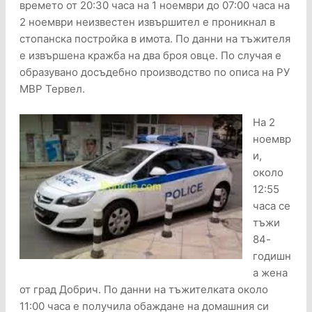
времето от 20:30 часа на 1 ноември до 07:00 часа на
2 ноември неизвестен извършител е проникнал в
стопанска постройка в имота. По данни на тъжителя
е извършена кражба на два броя овце. По случая е
образувано досъдебно производство по описа на РУ
МВР Тервел.
На 2
ноемвр
и,
около
12:55
часа се
тъжи
84-
годишн
а жена
от град Добрич. По данни на тъжителката около
11:00 часа е получила обаждане на домашния си