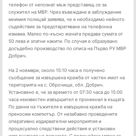
телефон от непознат мъж представящ се за
служител на МВР. Чрез въвеждане в заблуждение
мнимия полицай заявява, че е необходимо нейното
съдействие за предотвратяване на телефонна
измама. Малко по-късно жената предава сумата от
50 лева и златни накити. По случая е образувано
досъдебно производство по описа на Първо РУ МВР
Добрич.
На 2 ноември, около 15:10 часа е получено
съобщение за извършена кражба от частен имот на
територията на с. Оброчище, обл. Добрич.
Установено е, че за времето от 07:30 часа до 15:00
часа неизвестен извършител е проникнал в къщата.
По данни на тъжителя е извършена кражба на
преносим компютър. От незабавно проведените
оперативно издирвателни мероприятия и
процесуално следствени действия е установен
извършителя на деянието. С полицейска мярка за