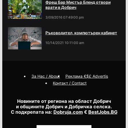
Фреш Бар Мистър Бленд отвори
врати в Добрич
3/09/2016 07:49:00 pm
Ръководител, компютърен кабинет
10/14/2021 10:11:00 am
За Нас / About
Реклама €$£ Advertis
Контакт / Contact
Новините от региона на област Добрич
и общините Добрич и Добричка селска.
С подкрепата на:
Dobruja.com
€
BestJobs.BG