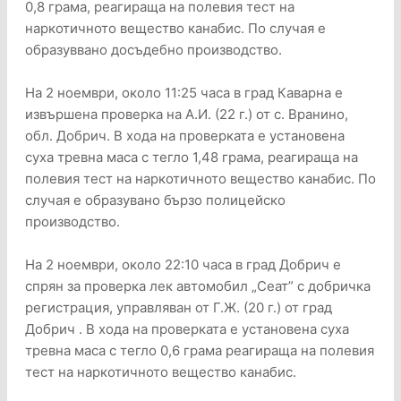
0,8 грама, реагираща на полевия тест на
наркотичното вещество канабис. По случая е
образуввано досъдебно производство.
На 2 ноември, около 11:25 часа в град Каварна е
извършена проверка на А.И. (22 г.) от с. Вранино,
обл. Добрич. В хода на проверката е установена
суха тревна маса с тегло 1,48 грама, реагираща на
полевия тест на наркотичното вещество канабис. По
случая е образувано бързо полицейско
производство.
На 2 ноември, около 22:10 часа в град Добрич е
спрян за проверка лек автомобил „Сеат” с добричка
регистрация, управляван от Г.Ж. (20 г.) от град
Добрич . В хода на проверката е установена суха
тревна маса с тегло 0,6 грама реагираща на полевия
тест на наркотичното вещество канабис.