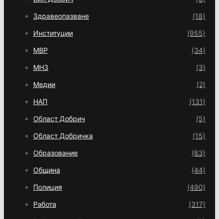
Здравеопазване
(18)
Институции
(955)
МВР
(34)
МНЗ
(3)
Медии
(2)
НАП
(131)
Област Добрич
(5)
Област Добричка
(15)
Образование
(83)
Община
(44)
Полиция
(490)
Работа
(317)