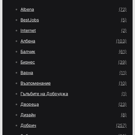
Albena
(72)
BestJobs
(5)
Internet
(2)
Албена
(103)
Балчик
(61)
Бизнес
(39)
Варна
(11)
Възпоменание
(10)
Гълъбите на Добруджа
(1)
Двореца
(23)
Дизайн
(8)
Добрич
(257)