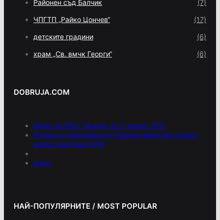
Районен съд Балчик
(7)
ЧПГТП „Райко Цончев“
(17)
детските градини
(6)
храм „Св. вмчк Георги“
(6)
DOBRUJA.COM
Меню на РМС Титаник за 11 април 1912
Кукери и самодейци от Община Мирково гониха
злите сили пред НДК
press
НАЙ-ПОПУЛЯРНИТЕ / MOST POPULAR