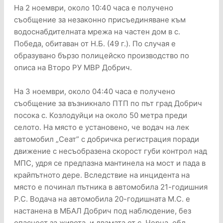
На 2 ноември, около 10:40 часа е получено
съобщение за незаконно присъединяване към
водоснабдителната мрежа на частен дом в с.
Победа, обитаван от Н.Б. (49 г.). По случая е
образувано бързо полицейско производство по
описа на Второ РУ МВР Добрич.
На 3 ноември, около 04:40 часа е получено
съобщение за възникнало ПТП по път град Добрич
посока с. Козлодуйци на около 50 метра преди
селото. На място е установено, че водач на лек
автомобил „Сеат” с добричка регистрация поради
движение с несъобразена скорост губи контрол над
МПС, удря се предпазна мантинела на мост и пада в
крайпътното дере. Вследствие на инцидента на
място е починал пътника в автомобила 21-годишния
Р.С. Водача на автомобила 20-годишната М.С. е
настанена в МБАЛ Добрич под наблюдение, без
опасност за живота, и двамата от с. Черна, обл.