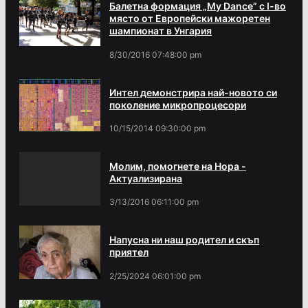
Балетна формация „My Dance” с І-во
място от Европейски мажоретен
шампионат в Унгария
8/30/2016 07:48:00 pm
Интел демонстрира най-новото си
поколение микропроцесори
10/15/2014 09:30:00 pm
Молим, помогнете на Нора -
Актуализирана
3/13/2016 06:11:00 pm
Напусна ни наш родител и скъп
приятел
2/25/2024 06:01:00 pm