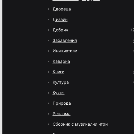
Двореца
Дизайн
Добрич
(
Забавления
Инициативи
Каварна
Книги
Култура
Кухня
Природа
Реклама
Сборник с музикални игри