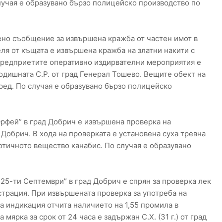
учая е образувано бързо полицейско производство по
чено съобщение за извършена кражба от частен имот в
ля от къщата е извършена кражба на златни накити с
 предприетите оперативно издирвателни мероприятия е
дишната С.Р. от град Генерал Тошево. Вещите обект на
ред. По случая е образувано бързо полицейско
„Орфей” в град Добрич е извършена проверка на
д Добрич. В хода на проверката е установена суха тревна
котичното вещество канабис. По случая е образувано
 „25-ти Септември” в град Добрич е спрян за проверка лек
трация. При извършената проверка за употреба на
а индикация отчита наличието на 1,55 промила в
мярка за срок от 24 часа е задържан С.Х. (31 г.) от град