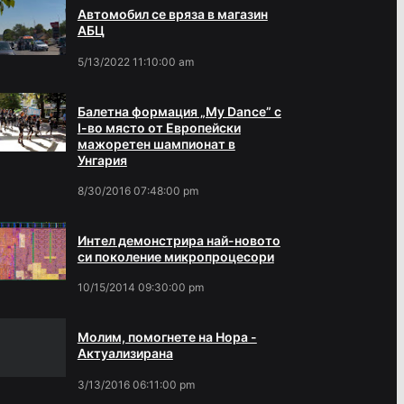
Автомобил се вряза в магазин
АБЦ
5/13/2022 11:10:00 am
Балетна формация „My Dance” с
І-во място от Европейски
мажоретен шампионат в
Унгария
8/30/2016 07:48:00 pm
Интел демонстрира най-новото
си поколение микропроцесори
10/15/2014 09:30:00 pm
Молим, помогнете на Нора -
Актуализирана
3/13/2016 06:11:00 pm