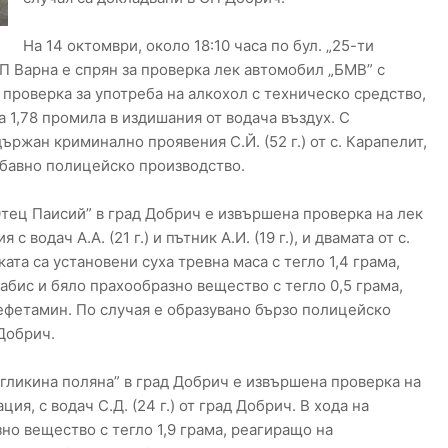
На 14 октомври, около 18:10 часа по бул. „25-ти
П Варна е спрян за проверка лек автомобил „БМВ” с
проверка за употреба на алкохол с техническо средство,
 1,78 промила в издишания от водача въздух. С
ържан криминално проявения С.Й. (52 г.) от с. Карапелит,
абавно полицейско производство.
„Отец Паисий” в град Добрич е извършена проверка на лек
водач А.А. (21 г.) и пътник А.И. (19 г.), и двамата от с.
ата са установени суха тревна маса с тегло 1,4 грама,
бис и бяло прахообразно вещество с тегло 0,5 грама,
фетамин. По случая е образувано бързо полицейско
Добрич.
„Агликина поляна” в град Добрич е извършена проверка на
я, с водач С.Д. (24 г.) от град Добрич. В хода на
но вещество с тегло 1,9 грама, реагиращо на