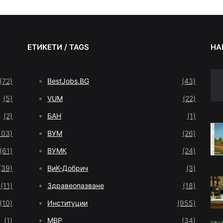
ЕТИКЕТИ / TAGS
НА
(72)
BestJobs.BG
(43)
(5)
VUM
(22)
(2)
БАН
(1)
103)
ВУМ
(26)
(61)
ВУМК
(24)
(39)
ВиК-Добрич
(3)
(11)
Здравеопазване
(18)
(10)
Институции
(955)
(1)
МВР
(34)