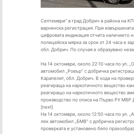
Септември” в град Добрич в района на КП
варненска регистрация. При извършената 
цифровата индикация отчита наличието на
полицейска мярка за срок от 24 часа е зад
обл. Добрич. По случая е образувано нез
На 14 октомври, около 22:10 часа по ул. 
автомобил „Ровър” с добричка регистрация с 
Карапелит, обл. Добрич. В хода на проверк
реагираща на наркотичното вещество кана
реагиращо на наркотичното вещество аме
производство по описа на Първо РУ МВР 
[next]
На 14 октомври, около 12:50 часа по ул. 
лек автомобил „БМВ” с добричка регистраци
проверката е установено бяло прахообраз