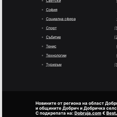
Светски
София
Социална сфера
Спорт
(
Събитие
(
Тенис
Технологии
Туризъм
(
Новините от региона на област Добр
и общините Добрич и Добричка селс
С подкрепата на:
Dobruja.com
€
Best