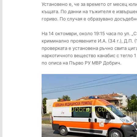
Установено е, че за времето от месец юл
къщата. По данни на тъжителя е извърше
гориво. По случая е образувано досъдебн
На 14 октомври, около 19:15 часа по ул. 
криминално проявените И.А. (34 г.), Д.П. (18
проверката е установена ръчно свита циг
наркотичното вещество канабис с тегло 1
по описа на Първо РУ МВР Добрич.