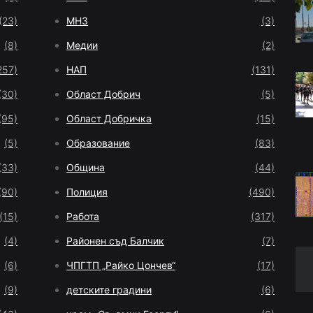
(23)
МНЗ
(3)
(8)
Медии
(2)
257)
НАП
(131)
(30)
Област Добрич
(5)
(95)
Област Добричка
(15)
(5)
Образование
(83)
(33)
Община
(44)
(90)
Полиция
(490)
(15)
Работа
(317)
(4)
Районен съд Балчик
(7)
(6)
ЧПГТП „Райко Цончев“
(17)
(9)
детските градини
(6)