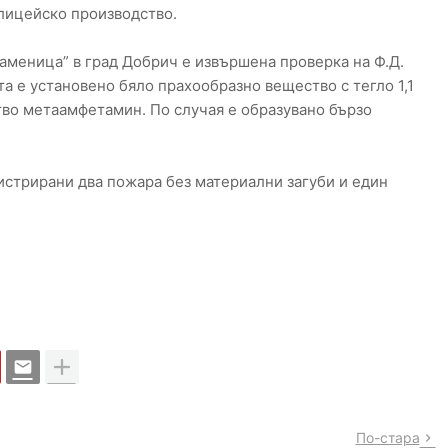
олицейско производство.
„Каменица” в град Добрич е извършена проверка на Ф.Д.
ата е установено бяло прахообразно вещество с тегло 1,1
во метаамфетамин. По случая е образувано бързо
истрирани два пожара без материални загуби и един
По-стара