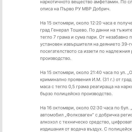
наркотичното вещество амфетамин. По сл
описа на Първо РУ МВР Добрич.
На 15 октомври, около 12:20 часа е полу
град Генерал Тошево. По данни на тъжите
тегло 7 грама и сума пари. От незабавно
установен извършителя на деянието 39-го
посегателството са иззети по надлежния 
производство.
На 15 октомври, около 21:40 часа по ул. 
криминално проявения И.М. (31 г.) от гра
маса с тегло 0,5 грама реагираща на нар
бързо полицейско производство.
На 16 октомври, около 02:30 часа по бул.
автомобил „Фолксваген” с добричка регис
алкохол с техническо средство, цифроват
издишания от водача въздух. С полицейска 