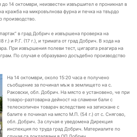
и до 14 октомври, неизвестен извършител е проникнал в
на кражба на микровълнова фурна и печка на твърдо
о производство.
„Спартак” в град Добрич е извършена проверка на
 г.) и Р.Г. (17 г.), и тримата от град Добрич. В хода на
ара. При извършения полеви тест, цигарата реагира на
 грам. По случая е образувано досъдебно производство
На 14 октомври, около 15:20 часа е получено
съобщение за починал мъж в землището на с.
Раковски, обл. Добрич. На място е установено, че при
товаро-разтоварна дейност на сламени бали с
телескопичен товарач вследствие на затискане с
балите е починал на място М.П. (54 г.) от с. Снягово,
обл. Добрич. За случая е уведомена Дирекция
инспекция по труда град Добрич. Материалите по
случая са докладвани в ОП Добрич.