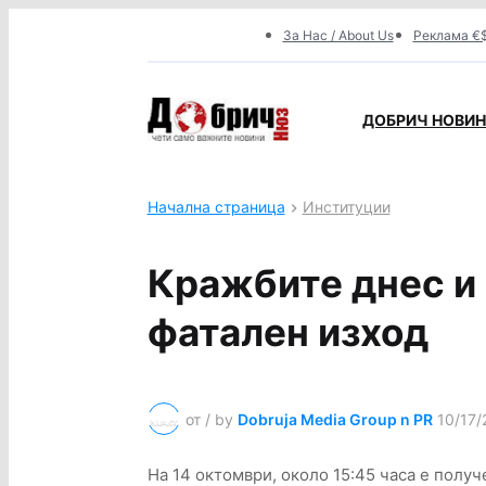
За Нас / About Us
Реклама €$
ДОБРИЧ НОВИНИ
Начална страница
Институции
Кражбите днес и 
фатален изход
от / by
Dobruja Media Group n PR
10/17/
На 14 октомври, около 15:45 часа е полу