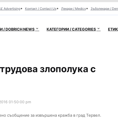
£ Advertising
Контакт / Contact Us
Лекари / Medics
Зъболекари / Den
 / DOBRICH NEWS
КАТЕГОРИИ / CATEGORIES
ЕТИК
трудова злополука с
2016 01:50:00 pm
чено съобщение за извършена кражба в град Тервел.