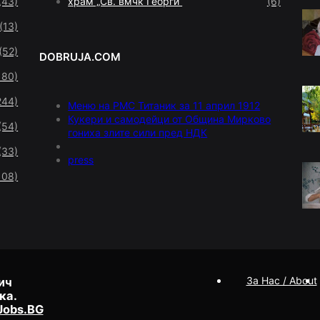
(43)
храм „Св. вмчк Георги“
(6)
(13)
(52)
DOBRUJA.COM
180)
244)
Меню на РМС Титаник за 11 април 1912
Кукери и самодейци от Община Мирково
(54)
гониха злите сили пред НДК
(33)
press
108)
За Нас / About
ич
ка.
Jobs.BG