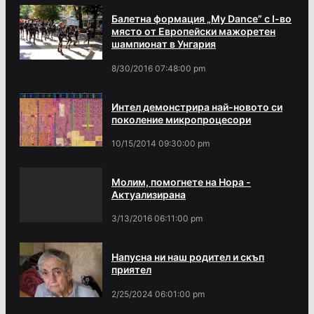
Балетна формация „My Dance” с І-во
място от Европейски мажоретен
шампионат в Унгария
8/30/2016 07:48:00 pm
Интел демонстрира най-новото си
поколение микропроцесори
10/15/2014 09:30:00 pm
Молим, помогнете на Нора -
Актуализирана
3/13/2016 06:11:00 pm
Напусна ни наш родител и скъп
приятел
2/25/2024 06:01:00 pm