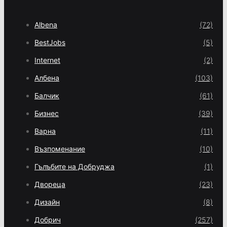
Albena
(72)
BestJobs
(5)
Internet
(2)
Албена
(103)
Балчик
(61)
Бизнес
(39)
Варна
(11)
Възпоменание
(10)
Гълъбите на Добруджа
(1)
Двореца
(23)
Дизайн
(8)
Добрич
(257)