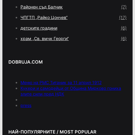
Районен съд Балчик
(7)
ЧПГТП „Райко Цончев“
(17)
детските градини
(6)
храм „Св. вмчк Георги“
(6)
DOBRUJA.COM
Меню на РМС Титаник за 11 април 1912
Кукери и самодейци от Община Мирково гониха
злите сили пред НДК
press
НАЙ-ПОПУЛЯРНИТЕ / MOST POPULAR