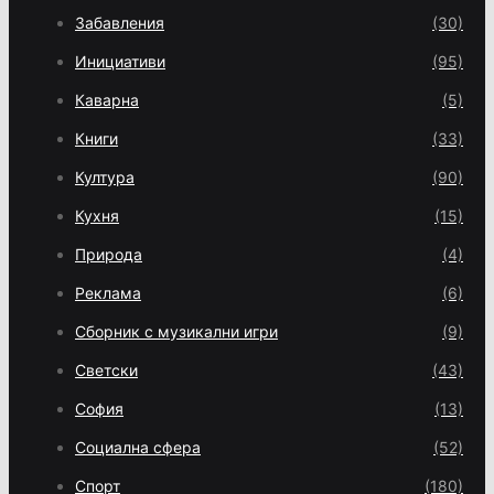
Забавления
(30)
Инициативи
(95)
Каварна
(5)
Книги
(33)
Култура
(90)
Кухня
(15)
Природа
(4)
Реклама
(6)
Сборник с музикални игри
(9)
Светски
(43)
София
(13)
Социална сфера
(52)
Спорт
(180)