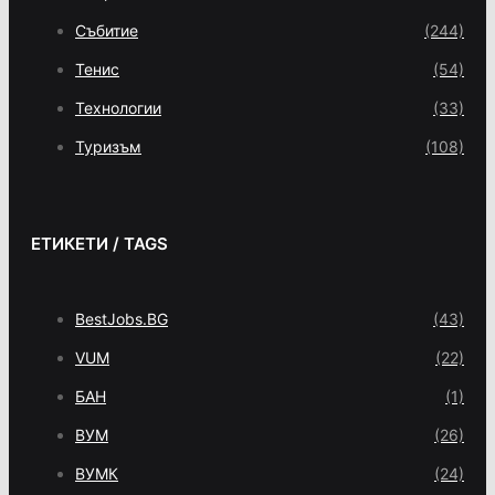
Събитие
(244)
Тенис
(54)
Технологии
(33)
Туризъм
(108)
ЕТИКЕТИ / TAGS
BestJobs.BG
(43)
VUM
(22)
БАН
(1)
ВУМ
(26)
ВУМК
(24)