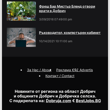
Фреш Бар Мистър Бленд отвори
врати в Добрич
3/09/2016 07:49:00 pm
Ръководител, компютърен кабинет
10/14/2021 10:11:00 am
За Нас / About
Реклама €$£ Advertis
Контакт / Contact
Новините от региона на област Добрич
и общините Добрич и Добричка селска.
С подкрепата на:
Dobruja.com
€
BestJobs.BG