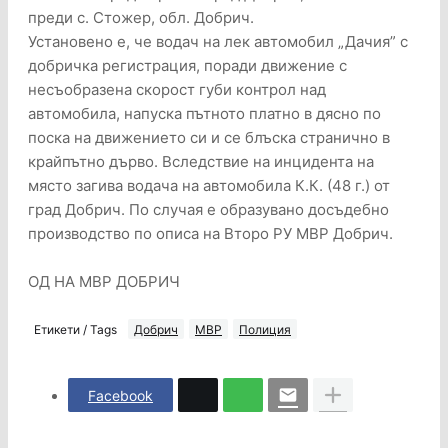
преди с. Стожер, обл. Добрич.
Установено е, че водач на лек автомобил „Дачия” с
добричка регистрация, поради движение с
несъобразена скорост губи контрол над
автомобила, напуска пътното платно в дясно по
поска на движението си и се блъска странично в
крайпътно дърво. Вследствие на инцидента на
място загива водача на автомобила К.К. (48 г.) от
град Добрич. По случая е образувано досъдебно
производство по описа на Второ РУ МВР Добрич.
ОД НА МВР ДОБРИЧ
Етикети / Tags
Добрич
МВР
Полиция
Facebook