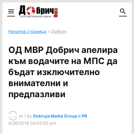
Начална страница
Добрич
ОД МВР Добрич апелира
към водачите на МПС да
бъдат изключително
внимателни и
предпазливи
от / by
Dobruja Media Group n PR
9/26/2016 04:02:00 pm