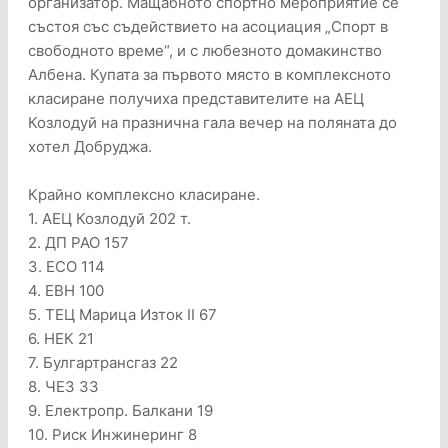
организатор. Мащабното спортно мероприятие се
състоя със съдействието на асоциация „Спорт в
свободното време“, и с любезното домакинство
Албена. Купата за първото място в комплексното
класиране получиха представителите на АЕЦ
Козлодуй на празнична гала вечер на поляната до
хотел Добруджа.
Крайно комплексно класиране.
1. АЕЦ Козлодуй 202 т.
2. ДП РАО 157
3. ЕСО 114
4. ЕВН 100
5. ТЕЦ Марица Изток II 67
6. НЕК 21
7. Булгартрансгаз 22
8. ЧЕЗ 33
9. Електропр. Балкани 19
10. Риск Инжинеринг 8