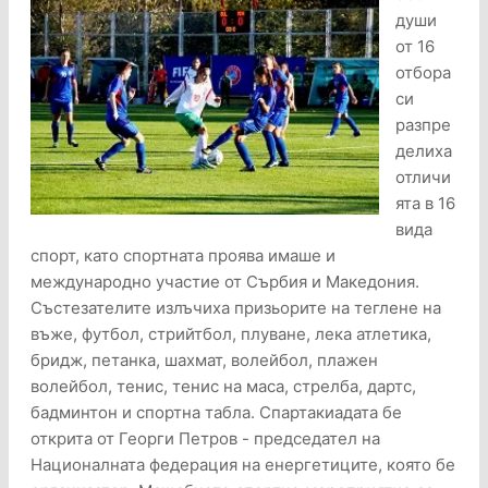
души
от 16
отбора
си
разпре
делиха
отличи
ята в 16
вида
спорт, като спортната проява имаше и
международно участие от Сърбия и Македония.
Състезателите излъчиха призьорите на теглене на
въже, футбол, стрийтбол, плуване, лека атлетика,
бридж, петанка, шахмат, волейбол, плажен
волейбол, тенис, тенис на маса, стрелба, дартс,
бадминтон и спортна табла. Спартакиадата бе
открита от Георги Петров - председател на
Националната федерация на енергетиците, която бе