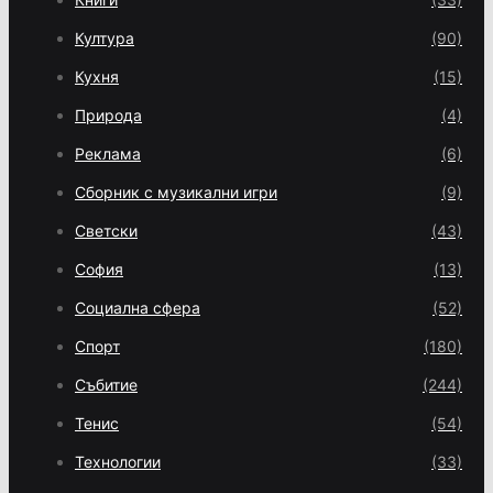
Култура
(90)
Кухня
(15)
Природа
(4)
Реклама
(6)
Сборник с музикални игри
(9)
Светски
(43)
София
(13)
Социална сфера
(52)
Спорт
(180)
Събитие
(244)
Тенис
(54)
Технологии
(33)