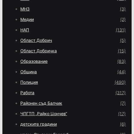
МНЗ
(3)
Медии
(2)
НАП
(131)
Област Добрич
(5)
Област Добричка
(15)
Образование
(83)
Община
(44)
Полиция
(490)
Работа
(317)
Районен съд Балчик
(7)
ЧПГТП „Райко Цончев“
(17)
детските градини
(6)