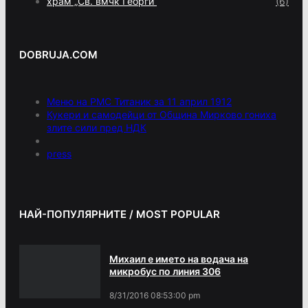
храм „Св. вмчк Георги“
(6)
DOBRUJA.COM
Меню на РМС Титаник за 11 април 1912
Кукери и самодейци от Община Мирково гониха
злите сили пред НДК
press
НАЙ-ПОПУЛЯРНИТЕ / MOST POPULAR
Михаил е името на водача на
микробус по линия 306
8/31/2016 08:53:00 pm