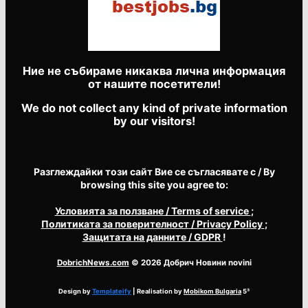
Ние не събираме никаква лична информация
от нашите посетители!
We do not collect any kind of private information
by our visitors!
Разглеждайки този сайт Вие се съгласявате с / By
browsing this site you agree to:
Условията за ползване
/ Terms of service
;
Политиката за поверителност
/ Privacy Policy
;
Защитата на данните
/ GDPR
!
DobrichNews.com
© 2026 Добрич Новини novini
Design by
Templateify
| Realisation by
Mobikom Bulgaria
5³