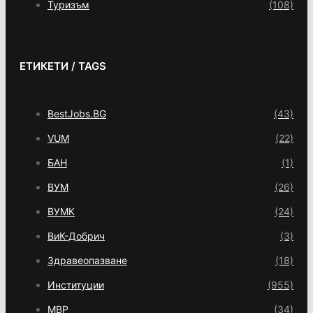
Туризъм
(108)
ЕТИКЕТИ / TAGS
BestJobs.BG
(43)
VUM
(22)
БАН
(1)
ВУМ
(26)
ВУМК
(24)
ВиК-Добрич
(3)
Здравеопазване
(18)
Институции
(955)
МВР
(34)