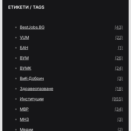
ЕТИКЕТИ / TAGS
BestJobs.BG
(43)
VUM
(22)
БАН
(1)
ВУМ
(26)
ВУМК
(24)
ВиК-Добрич
(3)
Здравеопазване
(18)
Институции
(955)
МВР
(34)
МНЗ
(3)
Медии
(2)