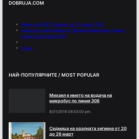
DOBRUJA.COM
Меню на РМС Титаник за 11 април 1912
Кукери и самодейци от Община Мирково гониха
злите сили пред НДК
press
НАЙ-ПОПУЛЯРНИТЕ / MOST POPULAR
Михаил е името на водача на
микробус по линия 306
8/31/2016 08:53:00 pm
Седмица на оралната хигиена от 20
до 26 март