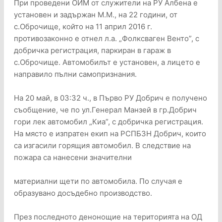
При проведени ОИМ от служители на РУ Албена е
установен и задържан М.М., на 22 години, от
с.Оброчище, който на 11 април 2016 г.
противозаконно е отнел л.а. „Фолксваген Венто”, с
добричка регистрация, паркиран в гараж в
с.Оброчище. Автомобилът е установен, а лицето е
направило пълни самопризнания.
На 20 май, в 03:32 ч., в Първо РУ Добрич е получено
съобщение, че по ул.Генерал Манзей в гр.Добрич
гори лек автомобил „Киа”, с добричка регистрация.
На място е изпратен екип на РСПБЗН Добрич, които
са изгасили горящия автомобил. В следствие на
пожара са нанесени значителни
материални щети по автомобила. По случая е
образувано досъдебно производство.
През последното денонощие на територията на ОД