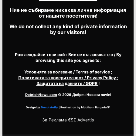
Ние не събираме никаква лична информация
от нашите посетители!
We do not collect any kind of private information
by our visitors!
Разглеждайки този сайт Вие се съгласявате с / By
browsing this site you agree to:
Условията за ползване
/ Terms of service
;
Политиката за поверителност
/ Privacy Policy
;
Защитата на данните
/ GDPR
!
DobrichNews.com
© 2026 Добрич Новини novini
Design by
Templateify
| Realisation by
Mobikom Bulgaria
5³
За
Реклама €$£ Advertis