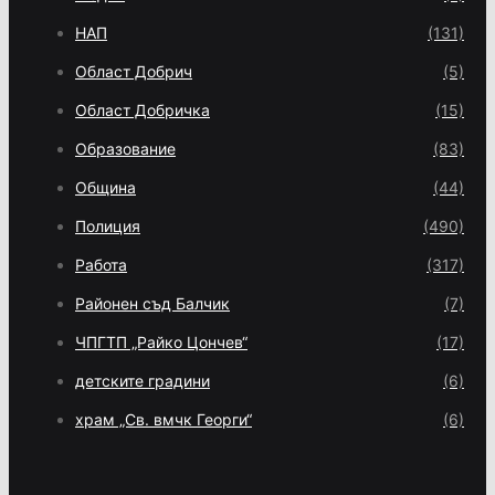
НАП
(131)
Област Добрич
(5)
Област Добричка
(15)
Образование
(83)
Община
(44)
Полиция
(490)
Работа
(317)
Районен съд Балчик
(7)
ЧПГТП „Райко Цончев“
(17)
детските градини
(6)
храм „Св. вмчк Георги“
(6)