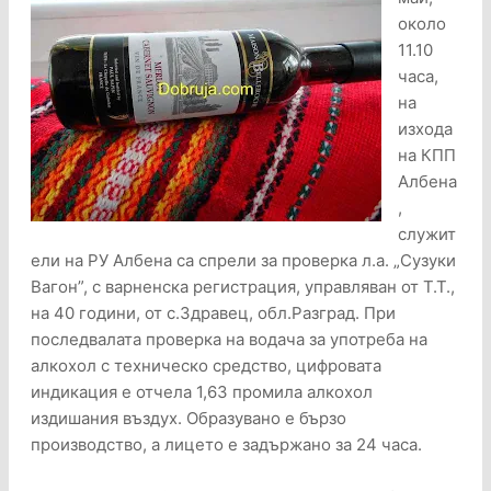
около
11.10
часа,
на
изхода
на КПП
Албена
,
служит
ели на РУ Албена са спрели за проверка л.а. „Сузуки
Вагон”, с варненска регистрация, управляван от Т.Т.,
на 40 години, от с.Здравец, обл.Разград. При
последвалата проверка на водача за употреба на
алкохол с техническо средство, цифровата
индикация е отчела 1,63 промила алкохол
издишания въздух. Образувано е бързо
производство, а лицето е задържано за 24 часа.