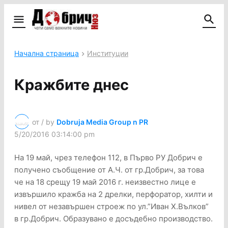
Начална страница
Институции
Кражбите днес
от / by
Dobruja Media Group n PR
5/20/2016 03:14:00 pm
На 19 май, чрез телефон 112, в Първо РУ Добрич е
получено съобщение от А.Ч. от гр.Добрич, за това
че на 18 срещу 19 май 2016 г. неизвестно лице е
извършило кражба на 2 дрелки, перфоратор, хилти и
нивел от незавършен строеж по ул.”Иван Х.Вълков”
в гр.Добрич. Образувано е досъдебно производство.