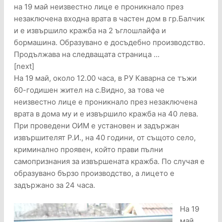
на 19 май неизвестно лице е проникнало през
незаключена входна врата в частен дом в гр.Балчик
и е извършило кражба на 2 ъглошлайфа и
бормашина. Образувано е досъдебно производство.
Продължава на следващата страница ...
[next]
На 19 май, около 12.00 часа, в РУ Каварна се тъжи
60-годишен жител на с.Видно, за това че
неизвестно лице е проникнало през незаключена
врата в дома му и е извършило кражба на 40 лева.
При проведени ОИМ е установен и задържан
извършителят Р.И., на 40 години, от същото село,
криминално проявен, който прави пълни
самопризнания за извършената кражба. По случая е
образувано бързо производство, а лицето е
задържано за 24 часа.
На 19
май,