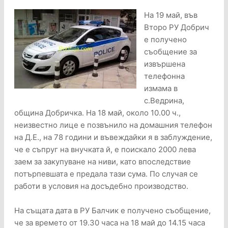
На 19 май, във
Второ РУ Добрич
е получено
съобщение за
извършена
телефонна
измама в
с.Ведрина,
община Добричка. На 18 май, около 10.00 ч.,
неизвестно лице е позвънило на домашния телефон
на Д.Е., на 78 години и въвеждайки я в заблуждение,
че е съпруг на внучката й, е поискало 2000 лева
заем за закупуване на ниви, като впоследствие
потърпевшата е предала тази сума. По случая се
работи в условия на досъдебно производство.
На същата дата в РУ Балчик е получено съобщение,
че за времето от 19.30 часа на 18 май до 14.15 часа