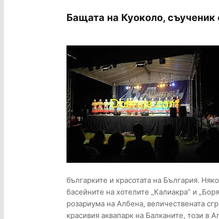
Бащата на Куоколо, съученик 
българките и красотата на България. Няк
басейните на хотелите „Калиакра” и „Боря
розариума на Албена, величествената сгр
красивия аквапарк на Балканите, този в А