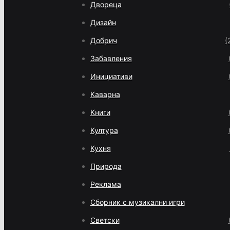
Двореца
Дизайн
Добрич
(
Забавления
Инициативи
Каварна
Книги
Култура
Кухня
Природа
Реклама
Сборник с музикални игри
Светски