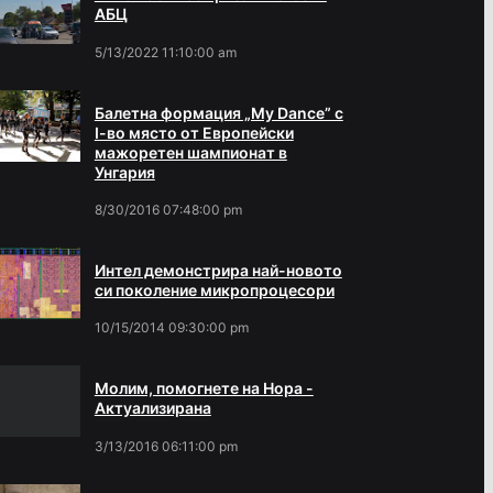
АБЦ
5/13/2022 11:10:00 am
Балетна формация „My Dance” с
І-во място от Европейски
мажоретен шампионат в
Унгария
8/30/2016 07:48:00 pm
Интел демонстрира най-новото
си поколение микропроцесори
10/15/2014 09:30:00 pm
Молим, помогнете на Нора -
Актуализирана
3/13/2016 06:11:00 pm