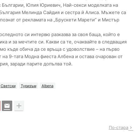
ис Българии, Юлия Юриевич, Най-секси моделката на
България Мелинда Сайдия и сестра й Алиса. Мъжете са
 познат от рекламата на „Брускети Марети” и Мистър
последното си интервю разказва за своя баща, който е
ка и за мечтите си. Какви са те, очаквайте в следващия
о къде обича да се връща с удоволствие – на първо
ът на 9-тата Модна фиеста Албена и остава очарован от
рия, заради парите допълва той.
Светски
Туризъм
Albena
По-стара