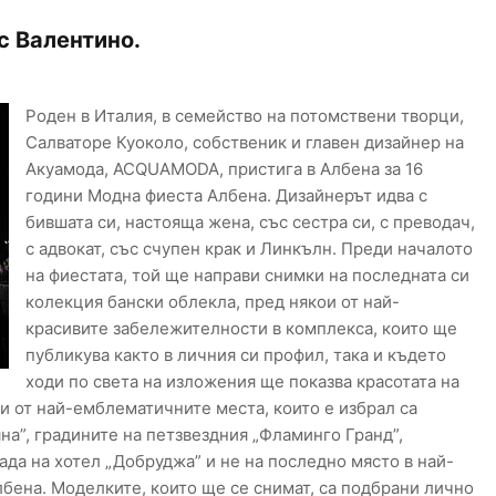
с Валентино.
Роден в Италия, в семейство на потомствени творци,
Салваторе Куоколо, собственик и главен дизайнер на
Акуамода, ACQUAMODA, пристига в Албена за 16
години Модна фиеста Албена. Дизайнерът идва с
бившата си, настояща жена, със сестра си, с преводач,
с адвокат, със счупен крак и Линкълн. Преди началото
на фиестата, той ще направи снимки на последната си
колекция бански облекла, пред някои от най-
красивите забележителности в комплекса, които ще
публикува както в личния си профил, така и където
ходи по света на изложения ще показва красотата на
ои от най-емблематичните места, които е избрал са
на”, градините на петзвездния „Фламинго Гранд”,
ада на хотел „Добруджа” и не на последно място в най-
лбена. Моделките, които ще се снимат, са подбрани лично