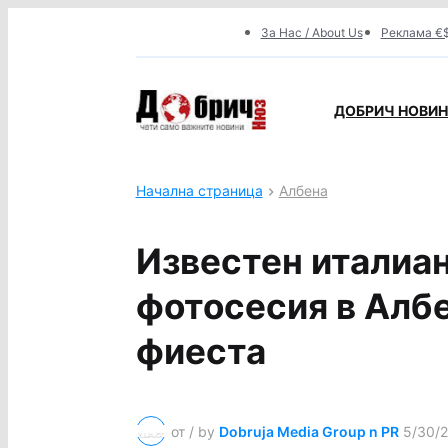
За Нас / About Us
Реклама €$
ДОБРИЧ НОВИНИ
Начална страница
Албена
Известен италиан
фотосесия в Албе
фиеста
от / by
Dobruja Media Group n PR
5/30/