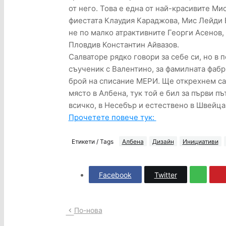
от него. Това е една от най-красивите М
фиестата Клаудия Караджова, Мис Лейди 
не по малко атрактивните Георги Асенов,
Пловдив Константин Айвазов.
Салваторе рядко говори за себе си, но в 
съученик с Валентино, за фамилната фабри
брой на списание МЕРИ. Ще открехнем сам
място в Албена, тук той е бил за първи п
всичко, в Несебър и естествено в Швейца
Прочетете повече тук:
Етикети / Tags
Албена
Дизайн
Инициативи
Facebook
Twitter
По-нова