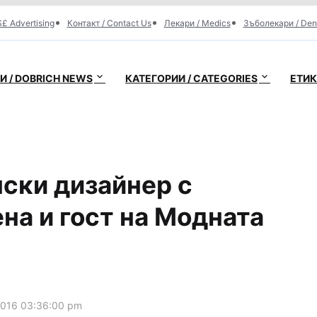
£ Advertising
Контакт / Contact Us
Лекари / Medics
Зъболекари / Den
 / DOBRICH NEWS
КАТЕГОРИИ / CATEGORIES
ЕТИК
ски дизайнер с
на и гост на Модната
2016 03:36:00 pm