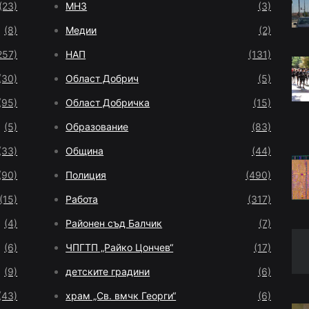
(23)
МНЗ
(3)
(8)
Медии
(2)
257)
НАП
(131)
(30)
Област Добрич
(5)
(95)
Област Добричка
(15)
(5)
Образование
(83)
(33)
Община
(44)
(90)
Полиция
(490)
(15)
Работа
(317)
(4)
Районен съд Балчик
(7)
(6)
ЧПГТП „Райко Цончев“
(17)
(9)
детските градини
(6)
(43)
храм „Св. вмчк Георги“
(6)