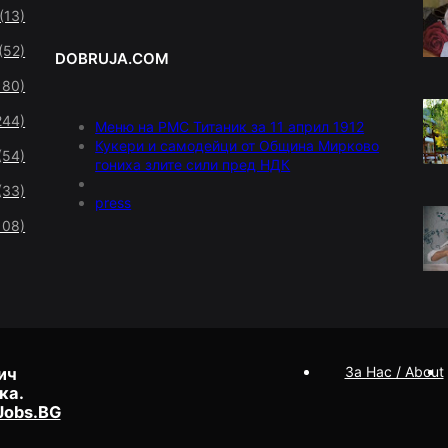
(13)
(52)
DOBRUJA.COM
180)
244)
Меню на РМС Титаник за 11 април 1912
Кукери и самодейци от Община Мирково
(54)
гониха злите сили пред НДК
(33)
press
108)
За Нас / About
ич
ка.
Jobs.BG