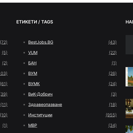
ЕТИКЕТИ / TAGS
НА
(72)
BestJobs.BG
(43)
(5)
VUM
(22)
(2)
БАН
(1)
103)
ВУМ
(26)
(61)
ВУМК
(24)
(39)
ВиК-Добрич
(3)
(11)
Здравеопазване
(18)
(10)
Институции
(955)
(1)
МВР
(34)